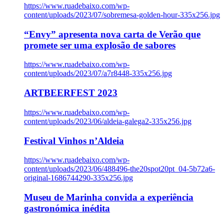
https://www.ruadebaixo.com/wp-
content/uploads/2023/07/sobremesa-golden-hour-335x256.jpg
“Envy” apresenta nova carta de Verão que
promete ser uma explosão de sabores
https://www.ruadebaixo.com/wp-
content/uploads/2023/07/a7r8448-335x256.jpg
ARTBEERFEST 2023
https://www.ruadebaixo.com/wp-
content/uploads/2023/06/aldeia-galega2-335x256.jpg
Festival Vinhos n’Aldeia
https://www.ruadebaixo.com/wp-
content/uploads/2023/06/488496-the20spot20pt_04-5b72a6-
original-1686744290-335x256.jpg
Museu de Marinha convida a experiência
gastronómica inédita