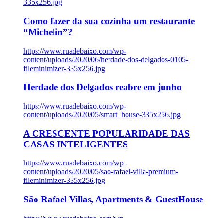
335x256.jpg
Como fazer da sua cozinha um restaurante
“Michelin”?
https://www.ruadebaixo.com/wp-
content/uploads/2020/06/herdade-dos-delgados-0105-
fileminimizer-335x256.jpg
Herdade dos Delgados reabre em junho
https://www.ruadebaixo.com/wp-
content/uploads/2020/05/smart_house-335x256.jpg
A CRESCENTE POPULARIDADE DAS
CASAS INTELIGENTES
https://www.ruadebaixo.com/wp-
content/uploads/2020/05/sao-rafael-villa-premium-
fileminimizer-335x256.jpg
São Rafael Villas, Apartments & GuestHouse