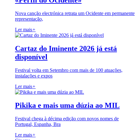
«Perfil do Ocidente»
Nova canção electrónica retrata um Ocidente em permanente
representação,
Ler mais
+
Cartaz do Iminente 2026 já está
disponível
Festival volta em Setembro com mais de 100 atuações,
instalações e expos
Ler mais
+
Pikika e mais uma dúzia ao MIL
Festival chega à décima edição com novos nomes de
Portugal, Espanha, Bra
Ler mais
+