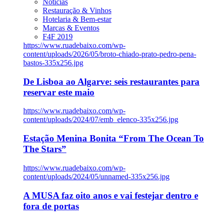
Notícias
Restauração & Vinhos
Hotelaria & Bem-estar
Marcas & Eventos
F4F 2019
https://www.ruadebaixo.com/wp-
content/uploads/2026/05/broto-chiado-prato-pedro-pena-
bastos-335x256.jpg
De Lisboa ao Algarve: seis restaurantes para
reservar este maio
https://www.ruadebaixo.com/wp-
content/uploads/2024/07/emb_elenco-335x256.jpg
Estação Menina Bonita “From The Ocean To
The Stars”
https://www.ruadebaixo.com/wp-
content/uploads/2024/05/unnamed-335x256.jpg
A MUSA faz oito anos e vai festejar dentro e
fora de portas