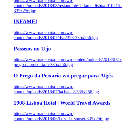
https://www.ruadebaixo.com/wp-
content/uploads/2018/08/restaurante_infame_lisboa-010215-
335x256.jpg
INFAME!
https://www.ruadebaixo.com/wp-
content/uploads/2018/07/dsc2353-335x256.jpg
Passeios no Tejo
https://www.ruadebaixo.com/wp-content/uploads/2018/07/o-
prego-da-peixaria-5-335x256.jpg
O Prego da Peixaria vai pregar para Algés
https://www.ruadebaixo.com/wp-
content/uploads/2018/07/fachada2-335x256.jpg
1908 Lisboa Hotel | World Travel Awards
https://www.ruadebaixo.com/wp-
content/uploads/2018/06/la_villa_sunset-335x256.jpg