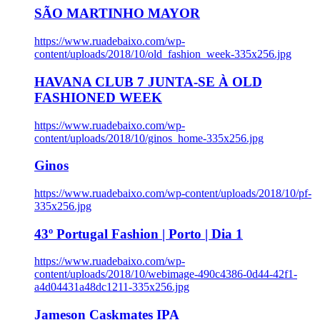
SÃO MARTINHO MAYOR
https://www.ruadebaixo.com/wp-
content/uploads/2018/10/old_fashion_week-335x256.jpg
HAVANA CLUB 7 JUNTA-SE À OLD
FASHIONED WEEK
https://www.ruadebaixo.com/wp-
content/uploads/2018/10/ginos_home-335x256.jpg
Ginos
https://www.ruadebaixo.com/wp-content/uploads/2018/10/pf-
335x256.jpg
43º Portugal Fashion | Porto | Dia 1
https://www.ruadebaixo.com/wp-
content/uploads/2018/10/webimage-490c4386-0d44-42f1-
a4d04431a48dc1211-335x256.jpg
Jameson Caskmates IPA