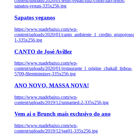
content/uploads/2020/01/tenis-vegan-rutz-como-sao-feitos-
sapatos-vegan-335x256.jpg
Sapatos veganos
https://www.ruadebaixo.com/wp-
content/uploads/2020/01/canto_ambiente_1_credito_grupojosea
1-335x256.jpg
CANTO de José Avillez
https://www.ruadebaixo.com/wp-
content/uploads/2020/01/restaurante_l_origine_chakall_lisboa-
5709-fileminimizer-335x256.jpg
ANO NOVO, MASSA NOVA!
https://www.ruadebaixo.com/wp-
content/uploads/2019/12/unnamed-2-335x256.jpg
Vem ai o Brunch mais exclusivo do ano
https://www.ruadebaixo.com/wp-
content/uploads/2019/12/jag01-335x256.jpg