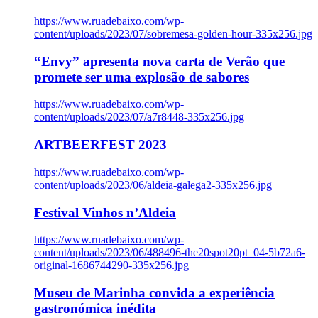
https://www.ruadebaixo.com/wp-
content/uploads/2023/07/sobremesa-golden-hour-335x256.jpg
“Envy” apresenta nova carta de Verão que
promete ser uma explosão de sabores
https://www.ruadebaixo.com/wp-
content/uploads/2023/07/a7r8448-335x256.jpg
ARTBEERFEST 2023
https://www.ruadebaixo.com/wp-
content/uploads/2023/06/aldeia-galega2-335x256.jpg
Festival Vinhos n’Aldeia
https://www.ruadebaixo.com/wp-
content/uploads/2023/06/488496-the20spot20pt_04-5b72a6-
original-1686744290-335x256.jpg
Museu de Marinha convida a experiência
gastronómica inédita