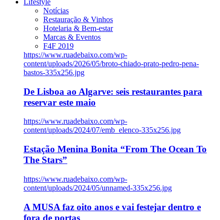
Lifestyle
Notícias
Restauração & Vinhos
Hotelaria & Bem-estar
Marcas & Eventos
F4F 2019
https://www.ruadebaixo.com/wp-
content/uploads/2026/05/broto-chiado-prato-pedro-pena-
bastos-335x256.jpg
De Lisboa ao Algarve: seis restaurantes para
reservar este maio
https://www.ruadebaixo.com/wp-
content/uploads/2024/07/emb_elenco-335x256.jpg
Estação Menina Bonita “From The Ocean To
The Stars”
https://www.ruadebaixo.com/wp-
content/uploads/2024/05/unnamed-335x256.jpg
A MUSA faz oito anos e vai festejar dentro e
fora de portas