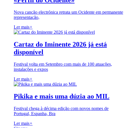
«Perfil do Ocidente»
Nova canção electrónica retrata um Ocidente em permanente
representação,
Ler mais
+
Cartaz do Iminente 2026 já está
disponível
Festival volta em Setembro com mais de 100 atuações,
instalações e expos
Ler mais
+
Pikika e mais uma dúzia ao MIL
Festival chega à décima edição com novos nomes de
Portugal, Espanha, Bra
Ler mais
+