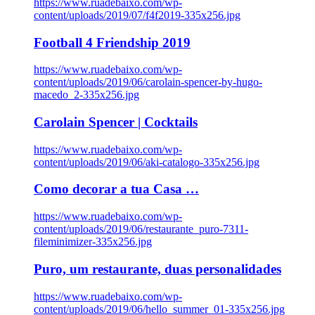
https://www.ruadebaixo.com/wp-
content/uploads/2019/07/f4f2019-335x256.jpg
Football 4 Friendship 2019
https://www.ruadebaixo.com/wp-
content/uploads/2019/06/carolain-spencer-by-hugo-
macedo_2-335x256.jpg
Carolain Spencer | Cocktails
https://www.ruadebaixo.com/wp-
content/uploads/2019/06/aki-catalogo-335x256.jpg
Como decorar a tua Casa …
https://www.ruadebaixo.com/wp-
content/uploads/2019/06/restaurante_puro-7311-
fileminimizer-335x256.jpg
Puro, um restaurante, duas personalidades
https://www.ruadebaixo.com/wp-
content/uploads/2019/06/hello_summer_01-335x256.jpg