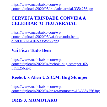
https://www.ruadebaixo.com/wp-
content/uploads/2020/05/trindade_arraial-335x256.jpg
CERVEJA TRINDADE CONVIDA A
CELEBRAR ‘O TEU ARRAIAL’
https://www.ruadebaixo.com/wp-
content/uploads/2020/05/vai-ficar-tudo-bem-
e1589130204162-335x256.png
Vai Ficar Tudo Bem
https://www.ruadebaixo.com/wp-
content/uploads/2020/04/reebok_bug_stomper_02-
335x256.jpg
Reebok x Alien U.S.C.M. Bug Stomper
https://www.ruadebaixo.com/wp-
content/uploads/2020/04/oris-x-momotaro-13-335x256.jpg
ORIS X MOMOTARO