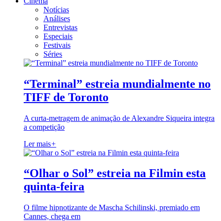
Cinema
Notícias
Análises
Entrevistas
Especiais
Festivais
Séries
“Terminal” estreia mundialmente no
TIFF de Toronto
A curta-metragem de animação de Alexandre Siqueira integra
a competição
Ler mais
+
“Olhar o Sol” estreia na Filmin esta
quinta-feira
O filme hipnotizante de Mascha Schilinski, premiado em
Cannes, chega em