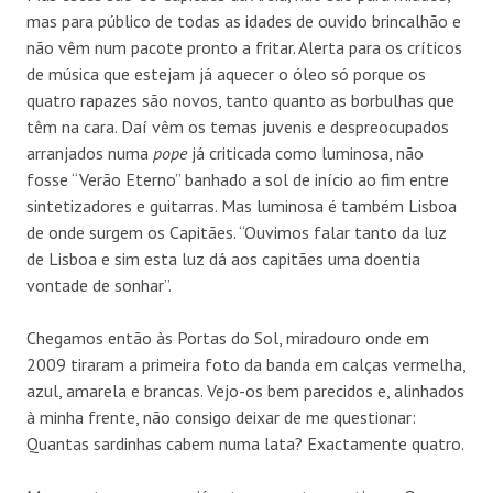
mas para público de todas as idades de ouvido brincalhão e
não vêm num pacote pronto a fritar. Alerta para os críticos
de música que estejam já aquecer o óleo só porque os
quatro rapazes são novos, tanto quanto as borbulhas que
têm na cara. Daí vêm os temas juvenis e despreocupados
arranjados numa
pope
já criticada como luminosa, não
fosse “Verão Eterno” banhado a sol de início ao fim entre
sintetizadores e guitarras. Mas luminosa é também Lisboa
de onde surgem os Capitães. “Ouvimos falar tanto da luz
de Lisboa e sim esta luz dá aos capitães uma doentia
vontade de sonhar”.
Chegamos então às Portas do Sol, miradouro onde em
2009 tiraram a primeira foto da banda em calças vermelha,
azul, amarela e brancas. Vejo-os bem parecidos e, alinhados
à minha frente, não consigo deixar de me questionar:
Quantas sardinhas cabem numa lata? Exactamente quatro.