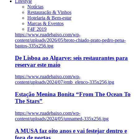
Lifestyle
Notícias
Restauração & Vinhos
Hotelaria & Bem-estar
Marcas & Eventos
F4F 2019
https://www.ruadebaixo.com/wp-
content/uploads/2026/05/broto-chiado-prato-pedro-pena-
bastos-335x256.jpg
De Lisboa ao Algarve: seis restaurantes para
reservar este maio
https://www.ruadebaixo.com/wp-
content/uploads/2024/07/emb_elenco-335x256.jpg
Estação Menina Bonita “From The Ocean To
The Stars”
https://www.ruadebaixo.com/wp-
content/uploads/2024/05/unnamed-335x256.jpg
A MUSA faz oito anos e vai festejar dentro e
fora de portas