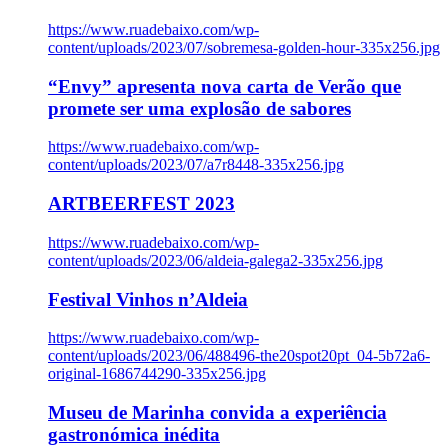
https://www.ruadebaixo.com/wp-
content/uploads/2023/07/sobremesa-golden-hour-335x256.jpg
“Envy” apresenta nova carta de Verão que
promete ser uma explosão de sabores
https://www.ruadebaixo.com/wp-
content/uploads/2023/07/a7r8448-335x256.jpg
ARTBEERFEST 2023
https://www.ruadebaixo.com/wp-
content/uploads/2023/06/aldeia-galega2-335x256.jpg
Festival Vinhos n’Aldeia
https://www.ruadebaixo.com/wp-
content/uploads/2023/06/488496-the20spot20pt_04-5b72a6-
original-1686744290-335x256.jpg
Museu de Marinha convida a experiência
gastronómica inédita