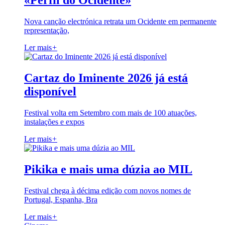
«Perfil do Ocidente»
Nova canção electrónica retrata um Ocidente em permanente
representação,
Ler mais
+
Cartaz do Iminente 2026 já está
disponível
Festival volta em Setembro com mais de 100 atuações,
instalações e expos
Ler mais
+
Pikika e mais uma dúzia ao MIL
Festival chega à décima edição com novos nomes de
Portugal, Espanha, Bra
Ler mais
+