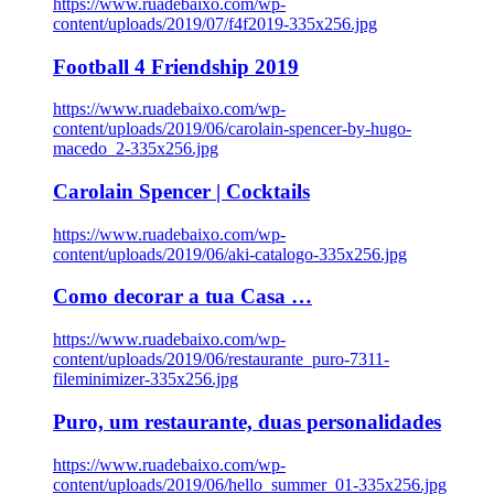
https://www.ruadebaixo.com/wp-
content/uploads/2019/07/f4f2019-335x256.jpg
Football 4 Friendship 2019
https://www.ruadebaixo.com/wp-
content/uploads/2019/06/carolain-spencer-by-hugo-
macedo_2-335x256.jpg
Carolain Spencer | Cocktails
https://www.ruadebaixo.com/wp-
content/uploads/2019/06/aki-catalogo-335x256.jpg
Como decorar a tua Casa …
https://www.ruadebaixo.com/wp-
content/uploads/2019/06/restaurante_puro-7311-
fileminimizer-335x256.jpg
Puro, um restaurante, duas personalidades
https://www.ruadebaixo.com/wp-
content/uploads/2019/06/hello_summer_01-335x256.jpg