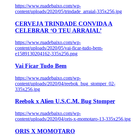
https://www.ruadebaixo.com/wp-
content/uploads/2020/05/trindade_arraial-335x256.jpg
CERVEJA TRINDADE CONVIDA A
CELEBRAR ‘O TEU ARRAIAL’
https://www.ruadebaixo.com/wp-
content/uploads/2020/05/vai-ficar-tudo-bem-
e1589130204162-335x256.png
Vai Ficar Tudo Bem
https://www.ruadebaixo.com/wp-
content/uploads/2020/04/reebok_bug_stomper_02-
335x256.jpg
Reebok x Alien U.S.C.M. Bug Stomper
https://www.ruadebaixo.com/wp-
content/uploads/2020/04/oris-x-momotaro-13-335x256.jpg
ORIS X MOMOTARO