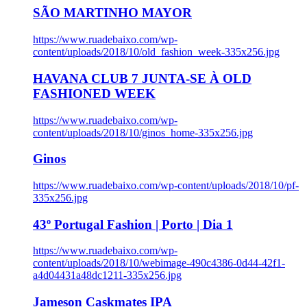
SÃO MARTINHO MAYOR
https://www.ruadebaixo.com/wp-
content/uploads/2018/10/old_fashion_week-335x256.jpg
HAVANA CLUB 7 JUNTA-SE À OLD
FASHIONED WEEK
https://www.ruadebaixo.com/wp-
content/uploads/2018/10/ginos_home-335x256.jpg
Ginos
https://www.ruadebaixo.com/wp-content/uploads/2018/10/pf-
335x256.jpg
43º Portugal Fashion | Porto | Dia 1
https://www.ruadebaixo.com/wp-
content/uploads/2018/10/webimage-490c4386-0d44-42f1-
a4d04431a48dc1211-335x256.jpg
Jameson Caskmates IPA