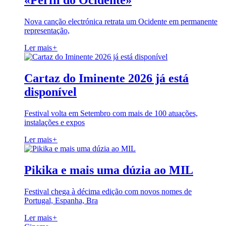
«Perfil do Ocidente»
Nova canção electrónica retrata um Ocidente em permanente
representação,
Ler mais
+
Cartaz do Iminente 2026 já está
disponível
Festival volta em Setembro com mais de 100 atuações,
instalações e expos
Ler mais
+
Pikika e mais uma dúzia ao MIL
Festival chega à décima edição com novos nomes de
Portugal, Espanha, Bra
Ler mais
+