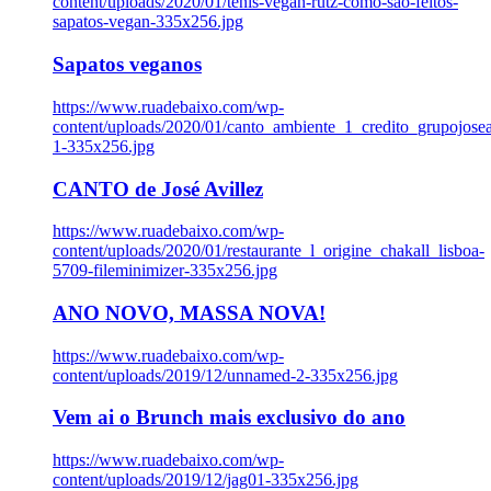
content/uploads/2020/01/tenis-vegan-rutz-como-sao-feitos-
sapatos-vegan-335x256.jpg
Sapatos veganos
https://www.ruadebaixo.com/wp-
content/uploads/2020/01/canto_ambiente_1_credito_grupojosea
1-335x256.jpg
CANTO de José Avillez
https://www.ruadebaixo.com/wp-
content/uploads/2020/01/restaurante_l_origine_chakall_lisboa-
5709-fileminimizer-335x256.jpg
ANO NOVO, MASSA NOVA!
https://www.ruadebaixo.com/wp-
content/uploads/2019/12/unnamed-2-335x256.jpg
Vem ai o Brunch mais exclusivo do ano
https://www.ruadebaixo.com/wp-
content/uploads/2019/12/jag01-335x256.jpg