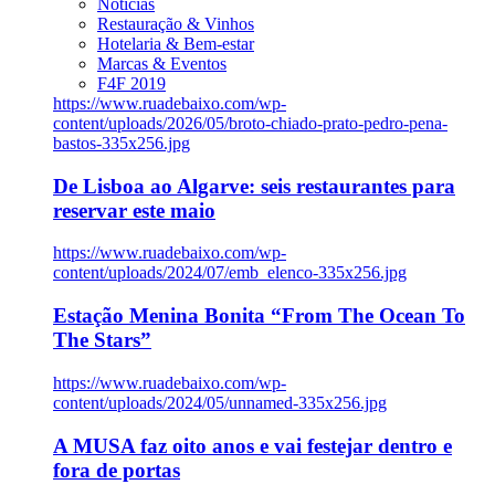
Notícias
Restauração & Vinhos
Hotelaria & Bem-estar
Marcas & Eventos
F4F 2019
https://www.ruadebaixo.com/wp-
content/uploads/2026/05/broto-chiado-prato-pedro-pena-
bastos-335x256.jpg
De Lisboa ao Algarve: seis restaurantes para
reservar este maio
https://www.ruadebaixo.com/wp-
content/uploads/2024/07/emb_elenco-335x256.jpg
Estação Menina Bonita “From The Ocean To
The Stars”
https://www.ruadebaixo.com/wp-
content/uploads/2024/05/unnamed-335x256.jpg
A MUSA faz oito anos e vai festejar dentro e
fora de portas