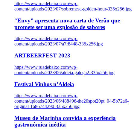
https://www.ruadebaixo.com/wp-
content/uploads/2023/07/sobremesa-golden-hour-335x256.jpg
“Envy” apresenta nova carta de Verão que
promete ser uma explosão de sabores
https://www.ruadebaixo.com/wp-
content/uploads/2023/07/a7r8448-335x256.jpg
ARTBEERFEST 2023
https://www.ruadebaixo.com/wp-
content/uploads/2023/06/aldeia-galega2-335x256.jpg
Festival Vinhos n’Aldeia
https://www.ruadebaixo.com/wp-
content/uploads/2023/06/488496-the20spot20pt_04-5b72a6-
original-1686744290-335x256.jpg
Museu de Marinha convida a experiência
gastronómica inédita