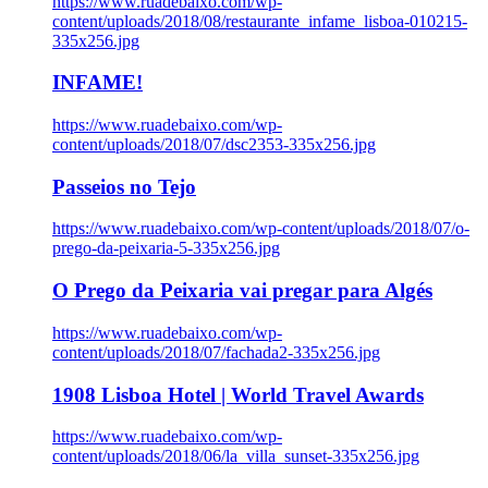
https://www.ruadebaixo.com/wp-
content/uploads/2018/08/restaurante_infame_lisboa-010215-
335x256.jpg
INFAME!
https://www.ruadebaixo.com/wp-
content/uploads/2018/07/dsc2353-335x256.jpg
Passeios no Tejo
https://www.ruadebaixo.com/wp-content/uploads/2018/07/o-
prego-da-peixaria-5-335x256.jpg
O Prego da Peixaria vai pregar para Algés
https://www.ruadebaixo.com/wp-
content/uploads/2018/07/fachada2-335x256.jpg
1908 Lisboa Hotel | World Travel Awards
https://www.ruadebaixo.com/wp-
content/uploads/2018/06/la_villa_sunset-335x256.jpg