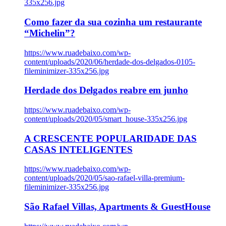
335x256.jpg
Como fazer da sua cozinha um restaurante
“Michelin”?
https://www.ruadebaixo.com/wp-
content/uploads/2020/06/herdade-dos-delgados-0105-
fileminimizer-335x256.jpg
Herdade dos Delgados reabre em junho
https://www.ruadebaixo.com/wp-
content/uploads/2020/05/smart_house-335x256.jpg
A CRESCENTE POPULARIDADE DAS
CASAS INTELIGENTES
https://www.ruadebaixo.com/wp-
content/uploads/2020/05/sao-rafael-villa-premium-
fileminimizer-335x256.jpg
São Rafael Villas, Apartments & GuestHouse