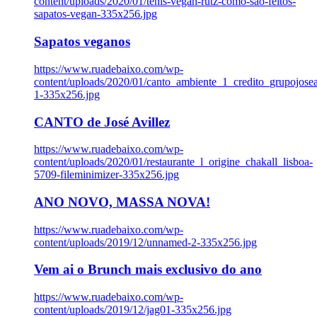
content/uploads/2020/01/tenis-vegan-rutz-como-sao-feitos-
sapatos-vegan-335x256.jpg
Sapatos veganos
https://www.ruadebaixo.com/wp-
content/uploads/2020/01/canto_ambiente_1_credito_grupojosea
1-335x256.jpg
CANTO de José Avillez
https://www.ruadebaixo.com/wp-
content/uploads/2020/01/restaurante_l_origine_chakall_lisboa-
5709-fileminimizer-335x256.jpg
ANO NOVO, MASSA NOVA!
https://www.ruadebaixo.com/wp-
content/uploads/2019/12/unnamed-2-335x256.jpg
Vem ai o Brunch mais exclusivo do ano
https://www.ruadebaixo.com/wp-
content/uploads/2019/12/jag01-335x256.jpg