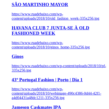
SÃO MARTINHO MAYOR
https://www.ruadebaixo.com/wp-
content/uploads/2018/10/old_fashion_week-335x256.jpg
HAVANA CLUB 7 JUNTA-SE À OLD
FASHIONED WEEK
https://www.ruadebaixo.com/wp-
content/uploads/2018/10/ginos_home-335x256.jpg
Ginos
https://www.ruadebaixo.com/wp-content/uploads/2018/10/pf-
335x256.jpg
43º Portugal Fashion | Porto | Dia 1
https://www.ruadebaixo.com/wp-
content/uploads/2018/10/webimage-490c4386-0d44-42f1-
a4d04431a48dc1211-335x256.jpg
Jameson Caskmates IPA