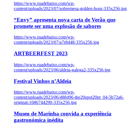
https://www.ruadebaixo.com/wp-
content/uploads/2023/07/sobremesa-golden-hour-335x256.jpg
“Envy” apresenta nova carta de Verão que
promete ser uma explosão de sabores
https://www.ruadebaixo.com/wp-
content/uploads/2023/07/a7r8448-335x256.jpg
ARTBEERFEST 2023
https://www.ruadebaixo.com/wp-
content/uploads/2023/06/aldeia-galega2-335x256.jpg
Festival Vinhos n’Aldeia
https://www.ruadebaixo.com/wp-
content/uploads/2023/06/488496-the20spot20pt_04-5b72a6-
original-1686744290-335x256.jpg
Museu de Marinha convida a experiência
gastronómica inédita