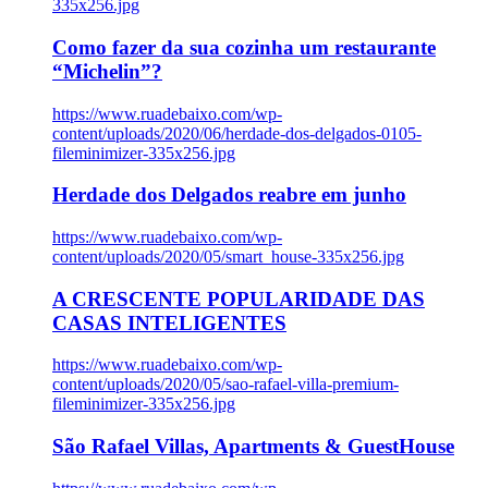
335x256.jpg
Como fazer da sua cozinha um restaurante
“Michelin”?
https://www.ruadebaixo.com/wp-
content/uploads/2020/06/herdade-dos-delgados-0105-
fileminimizer-335x256.jpg
Herdade dos Delgados reabre em junho
https://www.ruadebaixo.com/wp-
content/uploads/2020/05/smart_house-335x256.jpg
A CRESCENTE POPULARIDADE DAS
CASAS INTELIGENTES
https://www.ruadebaixo.com/wp-
content/uploads/2020/05/sao-rafael-villa-premium-
fileminimizer-335x256.jpg
São Rafael Villas, Apartments & GuestHouse