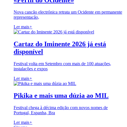
«Perfil do Ocidente»
Nova canção electrónica retrata um Ocidente em permanente
representação,
Ler mais
+
Cartaz do Iminente 2026 já está
disponível
Festival volta em Setembro com mais de 100 atuações,
instalações e expos
Ler mais
+
Pikika e mais uma dúzia ao MIL
Festival chega à décima edição com novos nomes de
Portugal, Espanha, Bra
Ler mais
+