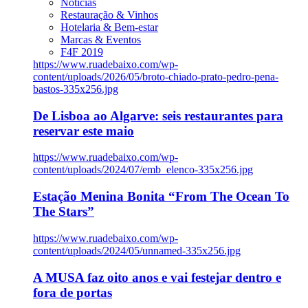
Notícias
Restauração & Vinhos
Hotelaria & Bem-estar
Marcas & Eventos
F4F 2019
https://www.ruadebaixo.com/wp-
content/uploads/2026/05/broto-chiado-prato-pedro-pena-
bastos-335x256.jpg
De Lisboa ao Algarve: seis restaurantes para
reservar este maio
https://www.ruadebaixo.com/wp-
content/uploads/2024/07/emb_elenco-335x256.jpg
Estação Menina Bonita “From The Ocean To
The Stars”
https://www.ruadebaixo.com/wp-
content/uploads/2024/05/unnamed-335x256.jpg
A MUSA faz oito anos e vai festejar dentro e
fora de portas