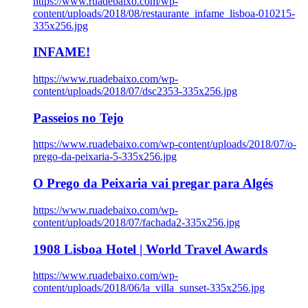
https://www.ruadebaixo.com/wp-
content/uploads/2018/08/restaurante_infame_lisboa-010215-
335x256.jpg
INFAME!
https://www.ruadebaixo.com/wp-
content/uploads/2018/07/dsc2353-335x256.jpg
Passeios no Tejo
https://www.ruadebaixo.com/wp-content/uploads/2018/07/o-
prego-da-peixaria-5-335x256.jpg
O Prego da Peixaria vai pregar para Algés
https://www.ruadebaixo.com/wp-
content/uploads/2018/07/fachada2-335x256.jpg
1908 Lisboa Hotel | World Travel Awards
https://www.ruadebaixo.com/wp-
content/uploads/2018/06/la_villa_sunset-335x256.jpg