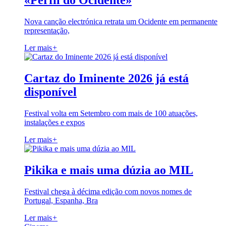
«Perfil do Ocidente»
Nova canção electrónica retrata um Ocidente em permanente
representação,
Ler mais
+
Cartaz do Iminente 2026 já está
disponível
Festival volta em Setembro com mais de 100 atuações,
instalações e expos
Ler mais
+
Pikika e mais uma dúzia ao MIL
Festival chega à décima edição com novos nomes de
Portugal, Espanha, Bra
Ler mais
+