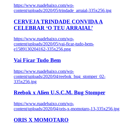
https://www.ruadebaixo.com/wp-
content/uploads/2020/05/trindade_arraial-335x256.jpg
CERVEJA TRINDADE CONVIDA A
CELEBRAR ‘O TEU ARRAIAL’
https://www.ruadebaixo.com/wp-
content/uploads/2020/05/vai-ficar-tudo-bem-
e1589130204162-335x256.png
Vai Ficar Tudo Bem
https://www.ruadebaixo.com/wp-
content/uploads/2020/04/reebok_bug_stomper_02-
335x256.jpg
Reebok x Alien U.S.C.M. Bug Stomper
https://www.ruadebaixo.com/wp-
content/uploads/2020/04/oris-x-momotaro-13-335x256.jpg
ORIS X MOMOTARO