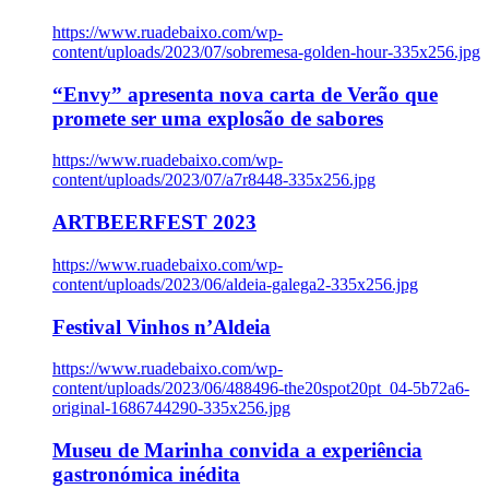
https://www.ruadebaixo.com/wp-
content/uploads/2023/07/sobremesa-golden-hour-335x256.jpg
“Envy” apresenta nova carta de Verão que
promete ser uma explosão de sabores
https://www.ruadebaixo.com/wp-
content/uploads/2023/07/a7r8448-335x256.jpg
ARTBEERFEST 2023
https://www.ruadebaixo.com/wp-
content/uploads/2023/06/aldeia-galega2-335x256.jpg
Festival Vinhos n’Aldeia
https://www.ruadebaixo.com/wp-
content/uploads/2023/06/488496-the20spot20pt_04-5b72a6-
original-1686744290-335x256.jpg
Museu de Marinha convida a experiência
gastronómica inédita