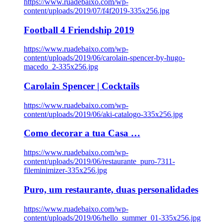
https://www.ruadebaixo.com/wp-
content/uploads/2019/07/f4f2019-335x256.jpg
Football 4 Friendship 2019
https://www.ruadebaixo.com/wp-
content/uploads/2019/06/carolain-spencer-by-hugo-
macedo_2-335x256.jpg
Carolain Spencer | Cocktails
https://www.ruadebaixo.com/wp-
content/uploads/2019/06/aki-catalogo-335x256.jpg
Como decorar a tua Casa …
https://www.ruadebaixo.com/wp-
content/uploads/2019/06/restaurante_puro-7311-
fileminimizer-335x256.jpg
Puro, um restaurante, duas personalidades
https://www.ruadebaixo.com/wp-
content/uploads/2019/06/hello_summer_01-335x256.jpg