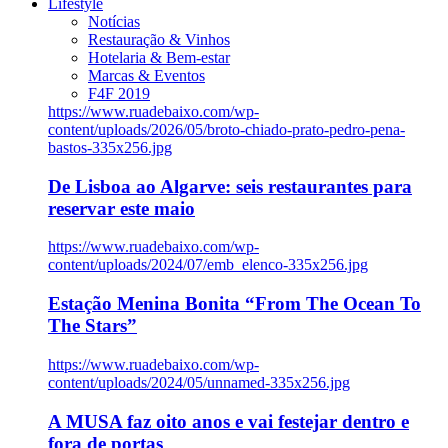
Lifestyle
Notícias
Restauração & Vinhos
Hotelaria & Bem-estar
Marcas & Eventos
F4F 2019
https://www.ruadebaixo.com/wp-
content/uploads/2026/05/broto-chiado-prato-pedro-pena-
bastos-335x256.jpg
De Lisboa ao Algarve: seis restaurantes para
reservar este maio
https://www.ruadebaixo.com/wp-
content/uploads/2024/07/emb_elenco-335x256.jpg
Estação Menina Bonita “From The Ocean To
The Stars”
https://www.ruadebaixo.com/wp-
content/uploads/2024/05/unnamed-335x256.jpg
A MUSA faz oito anos e vai festejar dentro e
fora de portas