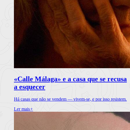
«Calle Málaga» e a casa que se recusa
a esquecer
Há casas que não se vendem — vivem-se, e por isso resistem.
Ler mais
+