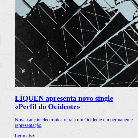
LÍQUEN apresenta novo single
«Perfil do Ocidente»
Nova canção electrónica retrata um Ocidente em permanente
representação,
Ler mais
+