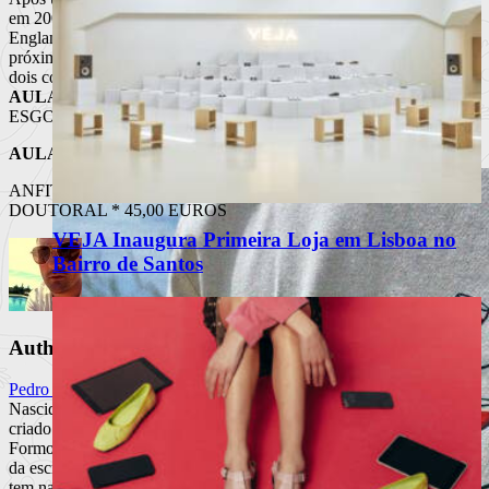
em 2007, Polly Jean Harvey está de volta aos discos a solo com Let
England Shake, onde todas as músicas são escritas pela própria. O
próximo ano ficará também marcado pelo regresso a Portugal para
dois concertos na Aula Magna, dias 25 e 26 de Maio.
AULA MAGNA (25 DE MAIO)
ESGOTADO
AULA MAGNA (26 DE MAIO)
ANFITEATRO * 35,00 EUROS
DOUTORAL * 45,00 EUROS
VEJA Inaugura Primeira Loja em Lisboa no
Bairro de Santos
Author
Pedro Marques
Nascido em 1979 na Maternidade Alfredo da Costa o Pedro foi
criado na margem sul a ouvir o Avô Cantigas e os Ministars.
Formou-se em Matemática, começou a descobrir a cultura e o prazer
da escrita. Trabalha como consultor informático para pagar a casa e
tem na RDB o seu projecto de vida.