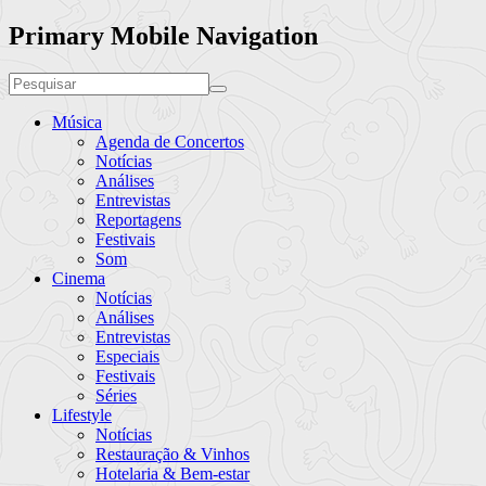
Primary Mobile Navigation
Música
Agenda de Concertos
Notícias
Análises
Entrevistas
Reportagens
Festivais
Som
Cinema
Notícias
Análises
Entrevistas
Especiais
Festivais
Séries
Lifestyle
Notícias
Restauração & Vinhos
Hotelaria & Bem-estar