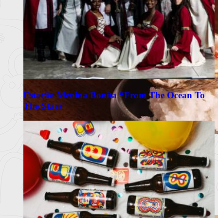
Estação Menina Bonita “From The Ocean To
The Stars”
Omakase Wa celebra a tradição do
Edomae Sushi em Lisboa
Restaurante com recomendação do Guia Michelin propõe
experiência intimis
Ler mais
+