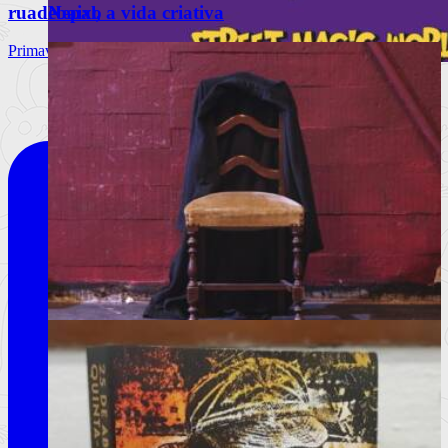
Nepal, a vida criativa
ruadebaixo
Primavera Sound Porto, dia 3. @primaverasound_port
Lisboa volta a ser palco da magia com
175 espetáculos gratuitos
O Festival Internacional de Magia de Rua regressa de 18 a 23
de agosto c
Ler mais
+
Livros
Notícias
Análises
Livros da Semana
Entrevistas & Especiais
A vida, de robe e ao som de uma marcha