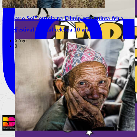
“Olhar o Sol” estreia na Filmin esta quinta-feira
Festival Mental celebra 10 anos
Cinema
6 Ago
0