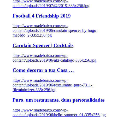
https://www.ruadebaixo.com/wp-
content/uploads/2019/07/f4f2019-335x256.jpg
Football 4 Friendship 2019
https://www.ruadebaixo.com/wp-
content/uploads/2019/06/carolain-spencer-by-hugo-
macedo_2-335x256.jpg
Carolain Spencer | Cocktails
https://www.ruadebaixo.com/wp-
content/uploads/2019/06/aki-catalogo-335x256.jpg
Como decorar a tua Casa …
https://www.ruadebaixo.com/wp-
content/uploads/2019/06/restaurante_puro-7311-
fileminimizer-335x256.jpg
Puro, um restaurante, duas personalidades
https://www.ruadebaixo.com/wp-
content/uploads/2019/06/hello_summer_01-335x256.jpg