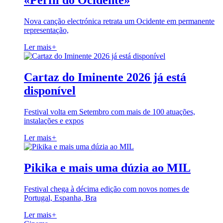
«Perfil do Ocidente»
Nova canção electrónica retrata um Ocidente em permanente
representação,
Ler mais
+
Cartaz do Iminente 2026 já está
disponível
Festival volta em Setembro com mais de 100 atuações,
instalações e expos
Ler mais
+
Pikika e mais uma dúzia ao MIL
Festival chega à décima edição com novos nomes de
Portugal, Espanha, Bra
Ler mais
+