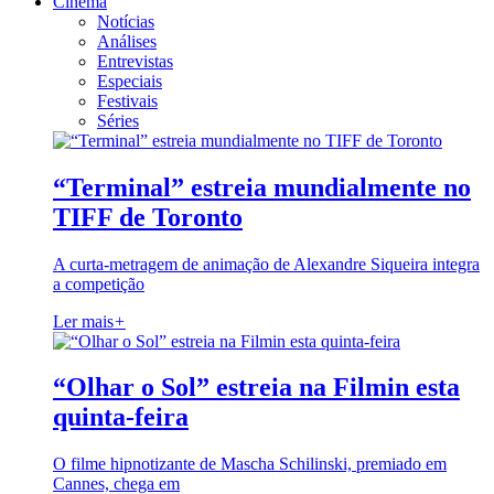
Cinema
Notícias
Análises
Entrevistas
Especiais
Festivais
Séries
“Terminal” estreia mundialmente no
TIFF de Toronto
A curta-metragem de animação de Alexandre Siqueira integra
a competição
Ler mais
+
“Olhar o Sol” estreia na Filmin esta
quinta-feira
O filme hipnotizante de Mascha Schilinski, premiado em
Cannes, chega em