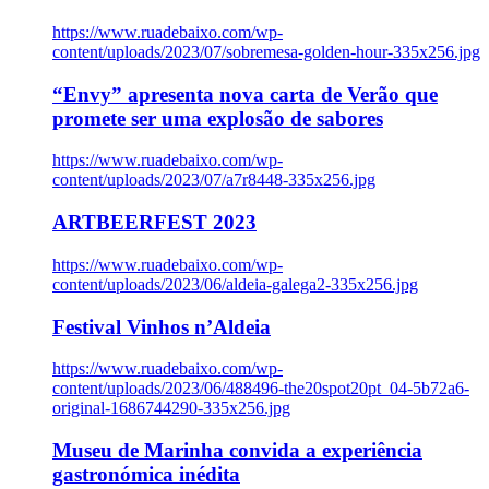
https://www.ruadebaixo.com/wp-
content/uploads/2023/07/sobremesa-golden-hour-335x256.jpg
“Envy” apresenta nova carta de Verão que
promete ser uma explosão de sabores
https://www.ruadebaixo.com/wp-
content/uploads/2023/07/a7r8448-335x256.jpg
ARTBEERFEST 2023
https://www.ruadebaixo.com/wp-
content/uploads/2023/06/aldeia-galega2-335x256.jpg
Festival Vinhos n’Aldeia
https://www.ruadebaixo.com/wp-
content/uploads/2023/06/488496-the20spot20pt_04-5b72a6-
original-1686744290-335x256.jpg
Museu de Marinha convida a experiência
gastronómica inédita