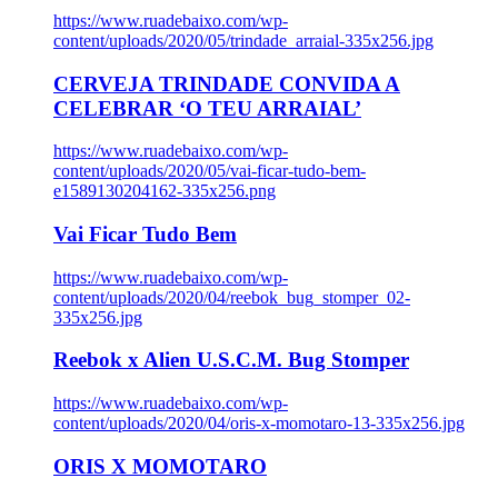
https://www.ruadebaixo.com/wp-
content/uploads/2020/05/trindade_arraial-335x256.jpg
CERVEJA TRINDADE CONVIDA A
CELEBRAR ‘O TEU ARRAIAL’
https://www.ruadebaixo.com/wp-
content/uploads/2020/05/vai-ficar-tudo-bem-
e1589130204162-335x256.png
Vai Ficar Tudo Bem
https://www.ruadebaixo.com/wp-
content/uploads/2020/04/reebok_bug_stomper_02-
335x256.jpg
Reebok x Alien U.S.C.M. Bug Stomper
https://www.ruadebaixo.com/wp-
content/uploads/2020/04/oris-x-momotaro-13-335x256.jpg
ORIS X MOMOTARO