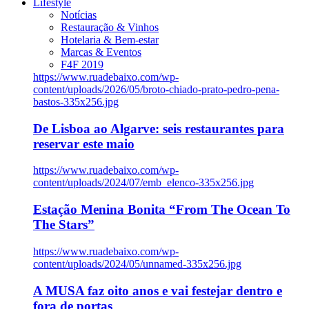
Lifestyle
Notícias
Restauração & Vinhos
Hotelaria & Bem-estar
Marcas & Eventos
F4F 2019
https://www.ruadebaixo.com/wp-
content/uploads/2026/05/broto-chiado-prato-pedro-pena-
bastos-335x256.jpg
De Lisboa ao Algarve: seis restaurantes para
reservar este maio
https://www.ruadebaixo.com/wp-
content/uploads/2024/07/emb_elenco-335x256.jpg
Estação Menina Bonita “From The Ocean To
The Stars”
https://www.ruadebaixo.com/wp-
content/uploads/2024/05/unnamed-335x256.jpg
A MUSA faz oito anos e vai festejar dentro e
fora de portas