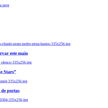
ra perg
o-chiado-prato-pedro-pena-bastos-335x256.jpg
ervar este maio
_elenco-335x256.jpg
e Stars”
named-335x256.jpg
 de portas
00304-335x256.jpg