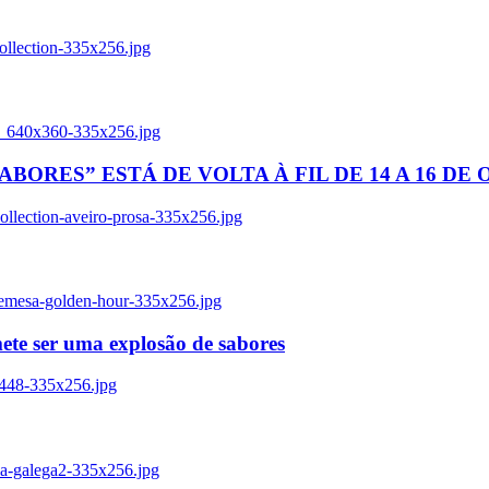
ollection-335x256.jpg
tl_640x360-335x256.jpg
BORES” ESTÁ DE VOLTA À FIL DE 14 A 16 DE
llection-aveiro-prosa-335x256.jpg
remesa-golden-hour-335x256.jpg
ete ser uma explosão de sabores
8448-335x256.jpg
ia-galega2-335x256.jpg