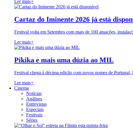
Ler mais
+
Cartaz do Iminente 2026 já está dispon
Festival volta em Setembro com mais de 100 atuações, instalaç
Ler mais
+
Pikika e mais uma dúzia ao MIL
Festival chega à décima edição com novos nomes de Portugal,
Ler mais
+
Cinema
Notícias
Análises
Entrevistas
Especiais
Festivais
Séries