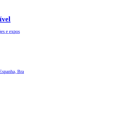
ível
ões e expos
 Espanha, Bra