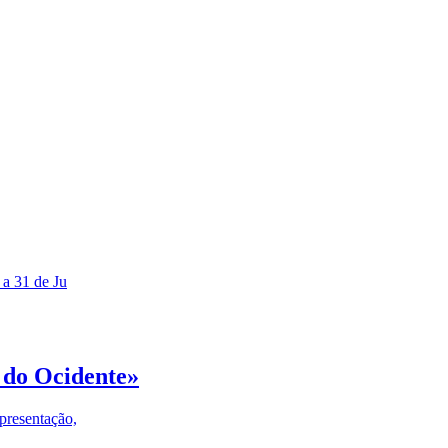
 a 31 de Ju
 do Ocidente»
presentação,