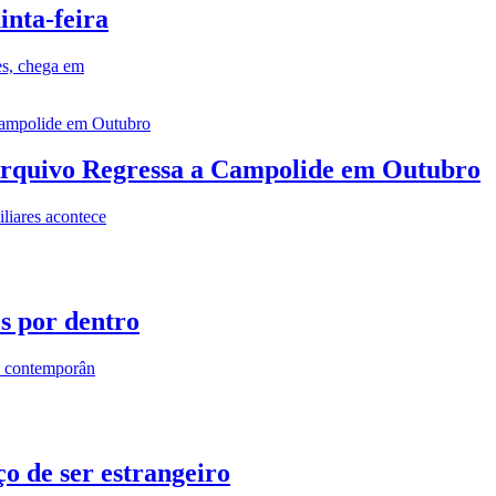
inta-feira
es, chega em
rquivo Regressa a Campolide em Outubro
iares acontece
os por dentro
s contemporân
o de ser estrangeiro