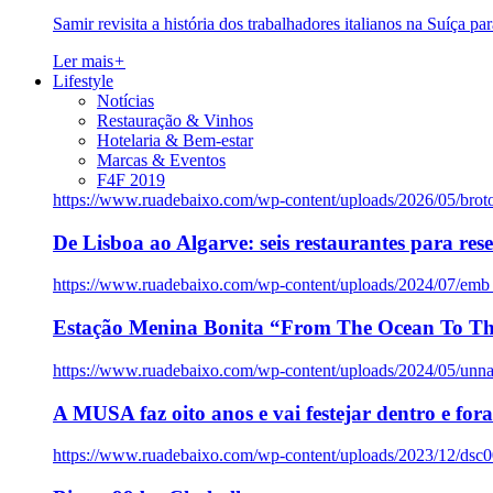
Samir revisita a história dos trabalhadores italianos na Suíça pa
Ler mais
+
Lifestyle
Notícias
Restauração & Vinhos
Hotelaria & Bem-estar
Marcas & Eventos
F4F 2019
https://www.ruadebaixo.com/wp-content/uploads/2026/05/brot
De Lisboa ao Algarve: seis restaurantes para res
https://www.ruadebaixo.com/wp-content/uploads/2024/07/emb
Estação Menina Bonita “From The Ocean To Th
https://www.ruadebaixo.com/wp-content/uploads/2024/05/un
A MUSA faz oito anos e vai festejar dentro e fora
https://www.ruadebaixo.com/wp-content/uploads/2023/12/dsc