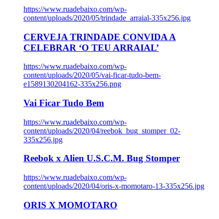
https://www.ruadebaixo.com/wp-
content/uploads/2020/05/trindade_arraial-335x256.jpg
CERVEJA TRINDADE CONVIDA A
CELEBRAR ‘O TEU ARRAIAL’
https://www.ruadebaixo.com/wp-
content/uploads/2020/05/vai-ficar-tudo-bem-
e1589130204162-335x256.png
Vai Ficar Tudo Bem
https://www.ruadebaixo.com/wp-
content/uploads/2020/04/reebok_bug_stomper_02-
335x256.jpg
Reebok x Alien U.S.C.M. Bug Stomper
https://www.ruadebaixo.com/wp-
content/uploads/2020/04/oris-x-momotaro-13-335x256.jpg
ORIS X MOMOTARO