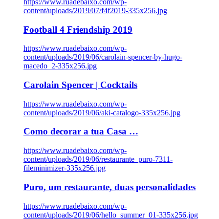
https://www.ruadebaixo.com/wp-
content/uploads/2019/07/f4f2019-335x256.jpg
Football 4 Friendship 2019
https://www.ruadebaixo.com/wp-
content/uploads/2019/06/carolain-spencer-by-hugo-
macedo_2-335x256.jpg
Carolain Spencer | Cocktails
https://www.ruadebaixo.com/wp-
content/uploads/2019/06/aki-catalogo-335x256.jpg
Como decorar a tua Casa …
https://www.ruadebaixo.com/wp-
content/uploads/2019/06/restaurante_puro-7311-
fileminimizer-335x256.jpg
Puro, um restaurante, duas personalidades
https://www.ruadebaixo.com/wp-
content/uploads/2019/06/hello_summer_01-335x256.jpg