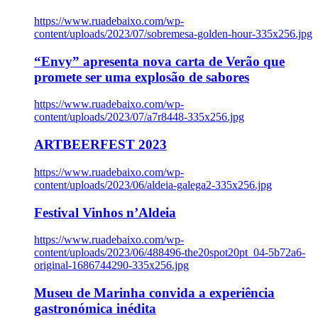
https://www.ruadebaixo.com/wp-
content/uploads/2023/07/sobremesa-golden-hour-335x256.jpg
“Envy” apresenta nova carta de Verão que
promete ser uma explosão de sabores
https://www.ruadebaixo.com/wp-
content/uploads/2023/07/a7r8448-335x256.jpg
ARTBEERFEST 2023
https://www.ruadebaixo.com/wp-
content/uploads/2023/06/aldeia-galega2-335x256.jpg
Festival Vinhos n’Aldeia
https://www.ruadebaixo.com/wp-
content/uploads/2023/06/488496-the20spot20pt_04-5b72a6-
original-1686744290-335x256.jpg
Museu de Marinha convida a experiência
gastronómica inédita