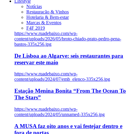
Lifestyle
Notícias
Restauração & Vinhos
Hotelaria & Bem-estar
Marcas & Eventos
F4F 2019
https://www.ruadebaixo.com/wp-
content/uploads/2026/05/broto-chiado-prato-pedro-pena-
bastos-335x256.jpg
De Lisboa ao Algarve: seis restaurantes para
reservar este maio
https://www.ruadebaixo.com/wp-
content/uploads/2024/07/emb_elenco-335x256.jpg
Estação Menina Bonita “From The Ocean To
The Stars”
https://www.ruadebaixo.com/wp-
content/uploads/2024/05/unnamed-335x256.jpg
A MUSA faz oito anos e vai festejar dentro e
fora de portas