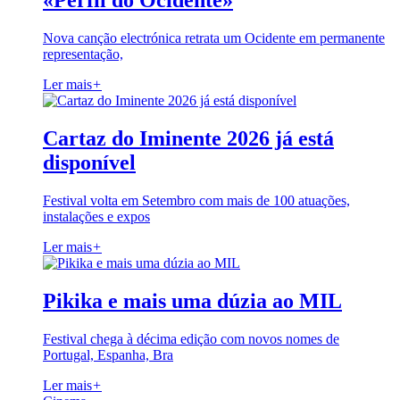
«Perfil do Ocidente»
Nova canção electrónica retrata um Ocidente em permanente
representação,
Ler mais
+
Cartaz do Iminente 2026 já está
disponível
Festival volta em Setembro com mais de 100 atuações,
instalações e expos
Ler mais
+
Pikika e mais uma dúzia ao MIL
Festival chega à décima edição com novos nomes de
Portugal, Espanha, Bra
Ler mais
+