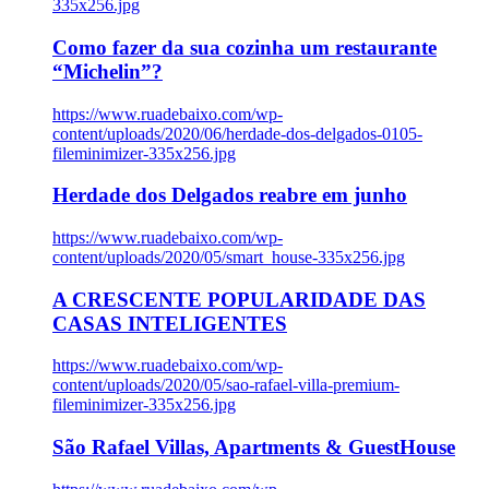
335x256.jpg
Como fazer da sua cozinha um restaurante
“Michelin”?
https://www.ruadebaixo.com/wp-
content/uploads/2020/06/herdade-dos-delgados-0105-
fileminimizer-335x256.jpg
Herdade dos Delgados reabre em junho
https://www.ruadebaixo.com/wp-
content/uploads/2020/05/smart_house-335x256.jpg
A CRESCENTE POPULARIDADE DAS
CASAS INTELIGENTES
https://www.ruadebaixo.com/wp-
content/uploads/2020/05/sao-rafael-villa-premium-
fileminimizer-335x256.jpg
São Rafael Villas, Apartments & GuestHouse