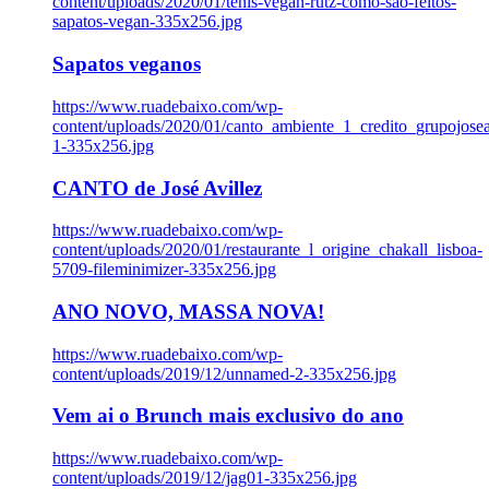
content/uploads/2020/01/tenis-vegan-rutz-como-sao-feitos-
sapatos-vegan-335x256.jpg
Sapatos veganos
https://www.ruadebaixo.com/wp-
content/uploads/2020/01/canto_ambiente_1_credito_grupojosea
1-335x256.jpg
CANTO de José Avillez
https://www.ruadebaixo.com/wp-
content/uploads/2020/01/restaurante_l_origine_chakall_lisboa-
5709-fileminimizer-335x256.jpg
ANO NOVO, MASSA NOVA!
https://www.ruadebaixo.com/wp-
content/uploads/2019/12/unnamed-2-335x256.jpg
Vem ai o Brunch mais exclusivo do ano
https://www.ruadebaixo.com/wp-
content/uploads/2019/12/jag01-335x256.jpg