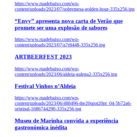
https://www.ruadebaixo.com/wp-
content/uploads/2023/07/sobremesa-golden-hour-335x256.jpg
“Envy” apresenta nova carta de Verão que
promete ser uma explosão de sabores
https://www.ruadebaixo.com/wp-
content/uploads/2023/07/a7r8448-335x256.jpg
ARTBEERFEST 2023
https://www.ruadebaixo.com/wp-
content/uploads/2023/06/aldeia-galega2-335x256.jpg
Festival Vinhos n’Aldeia
https://www.ruadebaixo.com/wp-
content/uploads/2023/06/488496-the20spot20pt_04-5b72a6-
original-1686744290-335x256.jpg
Museu de Marinha convida a experiência
gastronómica inédita