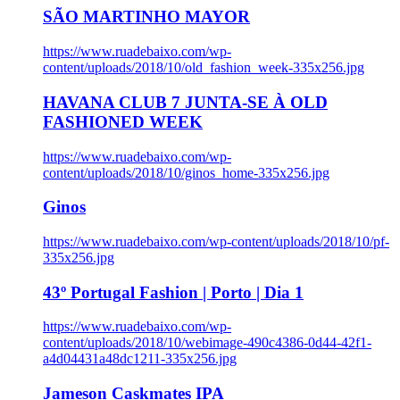
SÃO MARTINHO MAYOR
https://www.ruadebaixo.com/wp-
content/uploads/2018/10/old_fashion_week-335x256.jpg
HAVANA CLUB 7 JUNTA-SE À OLD
FASHIONED WEEK
https://www.ruadebaixo.com/wp-
content/uploads/2018/10/ginos_home-335x256.jpg
Ginos
https://www.ruadebaixo.com/wp-content/uploads/2018/10/pf-
335x256.jpg
43º Portugal Fashion | Porto | Dia 1
https://www.ruadebaixo.com/wp-
content/uploads/2018/10/webimage-490c4386-0d44-42f1-
a4d04431a48dc1211-335x256.jpg
Jameson Caskmates IPA