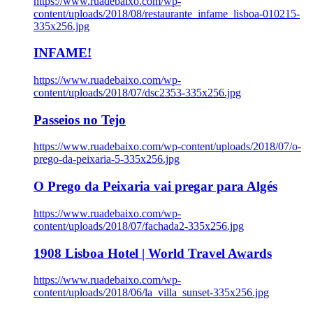
https://www.ruadebaixo.com/wp-
content/uploads/2018/08/restaurante_infame_lisboa-010215-
335x256.jpg
INFAME!
https://www.ruadebaixo.com/wp-
content/uploads/2018/07/dsc2353-335x256.jpg
Passeios no Tejo
https://www.ruadebaixo.com/wp-content/uploads/2018/07/o-
prego-da-peixaria-5-335x256.jpg
O Prego da Peixaria vai pregar para Algés
https://www.ruadebaixo.com/wp-
content/uploads/2018/07/fachada2-335x256.jpg
1908 Lisboa Hotel | World Travel Awards
https://www.ruadebaixo.com/wp-
content/uploads/2018/06/la_villa_sunset-335x256.jpg