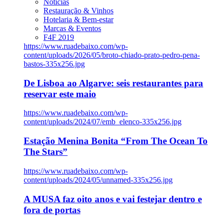
Notícias
Restauração & Vinhos
Hotelaria & Bem-estar
Marcas & Eventos
F4F 2019
https://www.ruadebaixo.com/wp-
content/uploads/2026/05/broto-chiado-prato-pedro-pena-
bastos-335x256.jpg
De Lisboa ao Algarve: seis restaurantes para
reservar este maio
https://www.ruadebaixo.com/wp-
content/uploads/2024/07/emb_elenco-335x256.jpg
Estação Menina Bonita “From The Ocean To
The Stars”
https://www.ruadebaixo.com/wp-
content/uploads/2024/05/unnamed-335x256.jpg
A MUSA faz oito anos e vai festejar dentro e
fora de portas