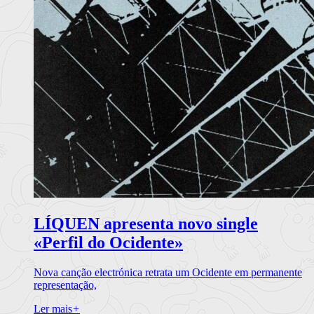
LÍQUEN apresenta novo single
«Perfil do Ocidente»
Nova canção electrónica retrata um Ocidente em permanente
representação,
Ler mais
+