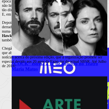
época dourada já ter esgotado há muitos calendários, Fatboy Slim
não limita o seu
set
ao seu espólio, fazendo ouvir temas de nomes
tão díspares e inusitados como Queen, Ramones ou House of Pain.
E, em nossa opinião, tal opção fere gravemente a sua qualidade.
Depois de mais uma ida às boxes, para retemperar o corpo para o
derradeiro troço do festival, subimos à sala do palco Carslberg,
numa final onde reinaram as batidas potentes do britânico
Marquis
Hawkes
, numa prestação que soou demasiado homogénea, e da
também britânica
Monki,
responsável pela editora Zoo Music.
Chegávamos então ao término de mais um Super Bock Super Rock,
que abrigou nomes para todos os gostos, e ficamos à espera de
notícias acerca do próxima edição, que a organização promete ser
especial devido aos 20 anos da Expo, lar do actual SBSR. Até Julho
“COCK” estreia a 12 de outubro no Teatro
de 2018!
Maria Matos