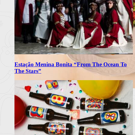
Estação Menina Bonita “From The Ocean To
The Stars”
Matriarca Renova Carta de Verão
com Frescura e Sabores Portugueses
O restaurante Matriarca, no Porto, apresenta a sua nova carta
de verão 2