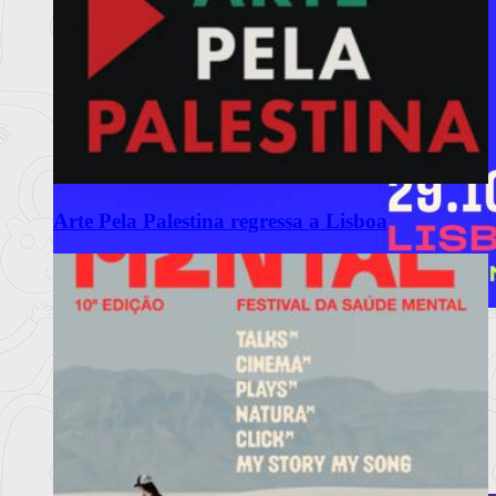
Arte Pela Palestina regressa a Lisboa
MEO Commedia A La Carte Fest
reforça cartaz com novos espetáculos
Porchat, Mourão, Vicente e Miranda, The Umbilical Brothers,
Matilde Brey
Ler mais
+