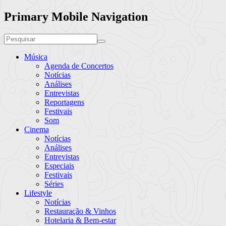
Primary Mobile Navigation
Música
Agenda de Concertos
Notícias
Análises
Entrevistas
Reportagens
Festivais
Som
Cinema
Notícias
Análises
Entrevistas
Especiais
Festivais
Séries
Lifestyle
Notícias
Restauração & Vinhos
Hotelaria & Bem-estar