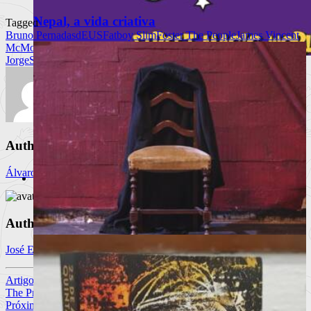
Nepal, a vida criativa
Tagged
Bruno Pernadas
dEUS
Fatboy Slim
Foster The People
James Vincent
McMorrow
Marquis Hawkes
Monk
Sensible Soccers
Seu
Jorge
SILVA
Super Bock Super Rock
TaxiWars
Lisboa volta a ser palco da magia com
175 espetáculos gratuitos
O Festival Internacional de Magia de Rua regressa de 18 a 23
de agosto c
Author
Ler mais
+
Álvaro Graça
Livros
Notícias
Análises
Livros da Semana
Author
Entrevistas & Especiais
José Eduardo Real
A vida, de robe e ao som de uma marcha
Artigo anterior
The Pretenders + Rita Redshoes @ EDPCOOLJAZZ (19.07.2017)
Próximo Artigo