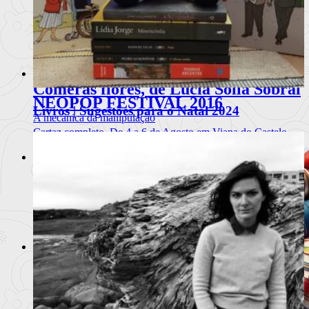
Super Bock Super Rock 2015 | Dia #2
(17-07-2015)
A revelação e a celebração
Ler mais
+
Comerás flores, de Lucía Solla Sobral
NEOPOP FESTIVAL 2016
Livros | Sugestões para o Natal 2024
A mecânica da manipulação
Cartaz completo. De 4 a 6 de Agosto em Viana do Castelo.
Ler mais
+
Ler mais
+
NOS Primavera Sound 2016 | A
antevisão
Cheira bem, cheira a alma primaveril
Ler mais
+
Benjamin Clementine @ Coliseu dos
Recreios (01.06.2016)