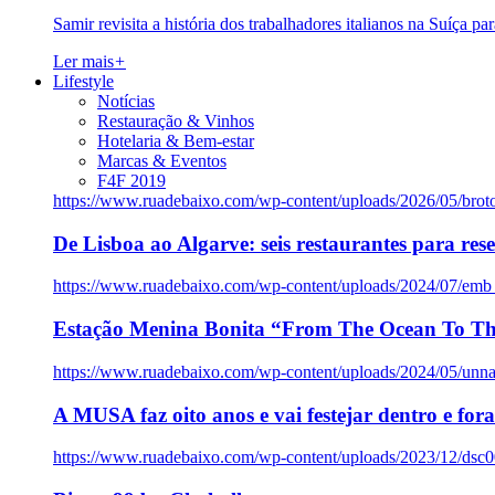
Samir revisita a história dos trabalhadores italianos na Suíça pa
Ler mais
+
Lifestyle
Notícias
Restauração & Vinhos
Hotelaria & Bem-estar
Marcas & Eventos
F4F 2019
https://www.ruadebaixo.com/wp-content/uploads/2026/05/brot
De Lisboa ao Algarve: seis restaurantes para res
https://www.ruadebaixo.com/wp-content/uploads/2024/07/emb
Estação Menina Bonita “From The Ocean To Th
https://www.ruadebaixo.com/wp-content/uploads/2024/05/un
A MUSA faz oito anos e vai festejar dentro e fora
https://www.ruadebaixo.com/wp-content/uploads/2023/12/dsc