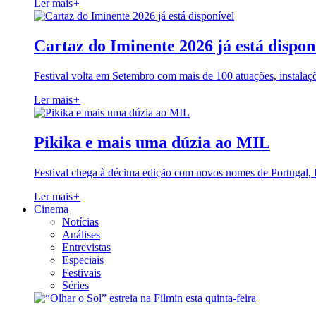
Ler mais
+
Cartaz do Iminente 2026 já está dispon
Festival volta em Setembro com mais de 100 atuações, instalaç
Ler mais
+
Pikika e mais uma dúzia ao MIL
Festival chega à décima edição com novos nomes de Portugal,
Ler mais
+
Cinema
Notícias
Análises
Entrevistas
Especiais
Festivais
Séries