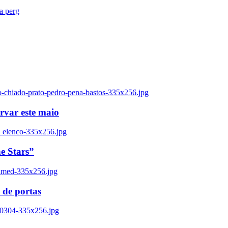
ra perg
o-chiado-prato-pedro-pena-bastos-335x256.jpg
ervar este maio
_elenco-335x256.jpg
e Stars”
named-335x256.jpg
 de portas
00304-335x256.jpg