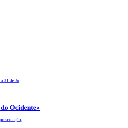
 a 31 de Ju
 do Ocidente»
presentação,