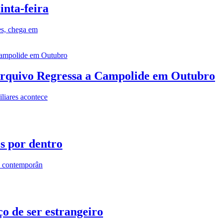
inta-feira
es, chega em
rquivo Regressa a Campolide em Outubro
iares acontece
os por dentro
s contemporân
o de ser estrangeiro