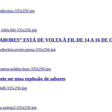
ollection-335x256.jpg
tl_640x360-335x256.jpg
BORES” ESTÁ DE VOLTA À FIL DE 14 A 16 DE
llection-aveiro-prosa-335x256.jpg
remesa-golden-hour-335x256.jpg
ete ser uma explosão de sabores
8448-335x256.jpg
ia-galega2-335x256.jpg