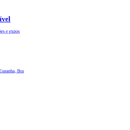
ível
ões e expos
 Espanha, Bra