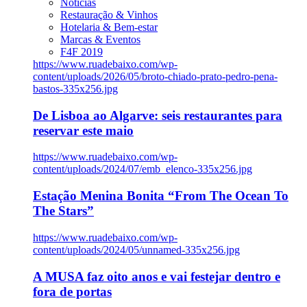
Notícias
Restauração & Vinhos
Hotelaria & Bem-estar
Marcas & Eventos
F4F 2019
https://www.ruadebaixo.com/wp-
content/uploads/2026/05/broto-chiado-prato-pedro-pena-
bastos-335x256.jpg
De Lisboa ao Algarve: seis restaurantes para
reservar este maio
https://www.ruadebaixo.com/wp-
content/uploads/2024/07/emb_elenco-335x256.jpg
Estação Menina Bonita “From The Ocean To
The Stars”
https://www.ruadebaixo.com/wp-
content/uploads/2024/05/unnamed-335x256.jpg
A MUSA faz oito anos e vai festejar dentro e
fora de portas