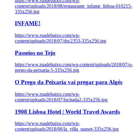
https://www.ruadebaixo.com/wp-
content/uploads/2018/08/restaurante_infame_lisboa-010215-
335x256.jpg
INFAME!
https://www.ruadebaixo.com/wp-
content/uploads/2018/07/dsc2353-335x256.jpg
Passeios no Tejo
https://www.ruadebaixo.com/wp-content/uploads/2018/07/o-
prego-da-peixaria-5-335x256.jpg
O Prego da Peixaria vai pregar para Algés
https://www.ruadebaixo.com/wp-
content/uploads/2018/07/fachada2-335x256.jpg
1908 Lisboa Hotel | World Travel Awards
https://www.ruadebaixo.com/wp-
content/uploads/2018/06/la_villa_sunset-335x256.jpg