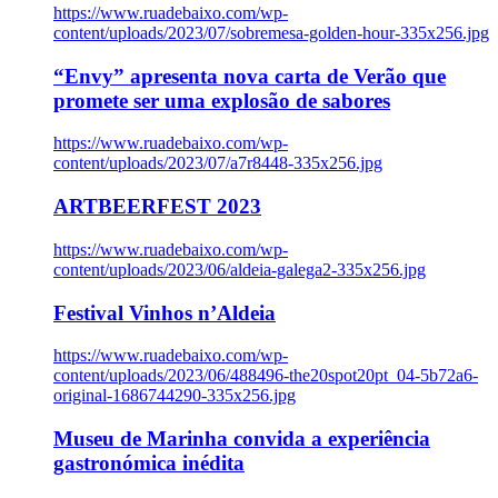
https://www.ruadebaixo.com/wp-
content/uploads/2023/07/sobremesa-golden-hour-335x256.jpg
“Envy” apresenta nova carta de Verão que
promete ser uma explosão de sabores
https://www.ruadebaixo.com/wp-
content/uploads/2023/07/a7r8448-335x256.jpg
ARTBEERFEST 2023
https://www.ruadebaixo.com/wp-
content/uploads/2023/06/aldeia-galega2-335x256.jpg
Festival Vinhos n’Aldeia
https://www.ruadebaixo.com/wp-
content/uploads/2023/06/488496-the20spot20pt_04-5b72a6-
original-1686744290-335x256.jpg
Museu de Marinha convida a experiência
gastronómica inédita