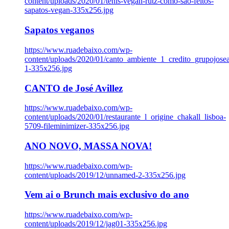
content/uploads/2020/01/tenis-vegan-rutz-como-sao-feitos-
sapatos-vegan-335x256.jpg
Sapatos veganos
https://www.ruadebaixo.com/wp-
content/uploads/2020/01/canto_ambiente_1_credito_grupojosea
1-335x256.jpg
CANTO de José Avillez
https://www.ruadebaixo.com/wp-
content/uploads/2020/01/restaurante_l_origine_chakall_lisboa-
5709-fileminimizer-335x256.jpg
ANO NOVO, MASSA NOVA!
https://www.ruadebaixo.com/wp-
content/uploads/2019/12/unnamed-2-335x256.jpg
Vem ai o Brunch mais exclusivo do ano
https://www.ruadebaixo.com/wp-
content/uploads/2019/12/jag01-335x256.jpg