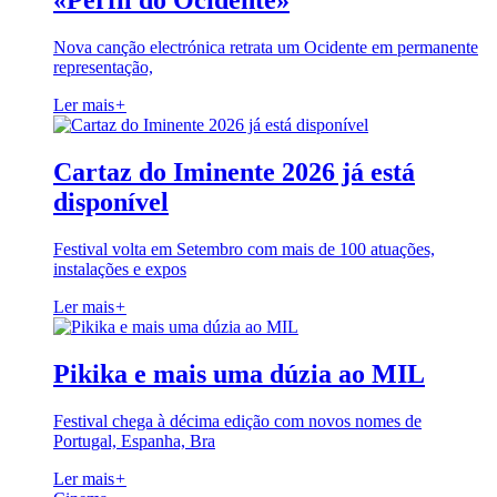
«Perfil do Ocidente»
Nova canção electrónica retrata um Ocidente em permanente
representação,
Ler mais
+
Cartaz do Iminente 2026 já está
disponível
Festival volta em Setembro com mais de 100 atuações,
instalações e expos
Ler mais
+
Pikika e mais uma dúzia ao MIL
Festival chega à décima edição com novos nomes de
Portugal, Espanha, Bra
Ler mais
+