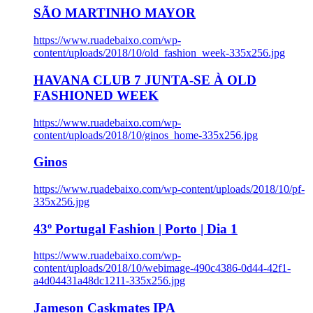
SÃO MARTINHO MAYOR
https://www.ruadebaixo.com/wp-
content/uploads/2018/10/old_fashion_week-335x256.jpg
HAVANA CLUB 7 JUNTA-SE À OLD
FASHIONED WEEK
https://www.ruadebaixo.com/wp-
content/uploads/2018/10/ginos_home-335x256.jpg
Ginos
https://www.ruadebaixo.com/wp-content/uploads/2018/10/pf-
335x256.jpg
43º Portugal Fashion | Porto | Dia 1
https://www.ruadebaixo.com/wp-
content/uploads/2018/10/webimage-490c4386-0d44-42f1-
a4d04431a48dc1211-335x256.jpg
Jameson Caskmates IPA