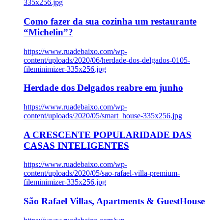
335x256.jpg
Como fazer da sua cozinha um restaurante
“Michelin”?
https://www.ruadebaixo.com/wp-
content/uploads/2020/06/herdade-dos-delgados-0105-
fileminimizer-335x256.jpg
Herdade dos Delgados reabre em junho
https://www.ruadebaixo.com/wp-
content/uploads/2020/05/smart_house-335x256.jpg
A CRESCENTE POPULARIDADE DAS
CASAS INTELIGENTES
https://www.ruadebaixo.com/wp-
content/uploads/2020/05/sao-rafael-villa-premium-
fileminimizer-335x256.jpg
São Rafael Villas, Apartments & GuestHouse