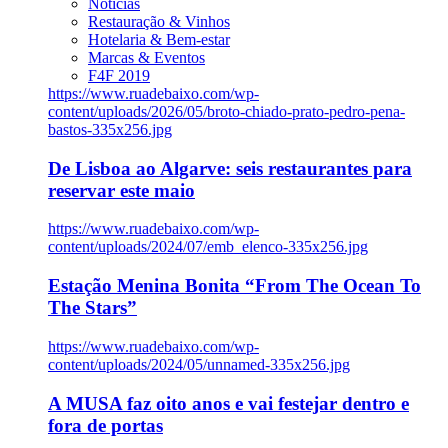
Notícias
Restauração & Vinhos
Hotelaria & Bem-estar
Marcas & Eventos
F4F 2019
https://www.ruadebaixo.com/wp-
content/uploads/2026/05/broto-chiado-prato-pedro-pena-
bastos-335x256.jpg
De Lisboa ao Algarve: seis restaurantes para
reservar este maio
https://www.ruadebaixo.com/wp-
content/uploads/2024/07/emb_elenco-335x256.jpg
Estação Menina Bonita “From The Ocean To
The Stars”
https://www.ruadebaixo.com/wp-
content/uploads/2024/05/unnamed-335x256.jpg
A MUSA faz oito anos e vai festejar dentro e
fora de portas