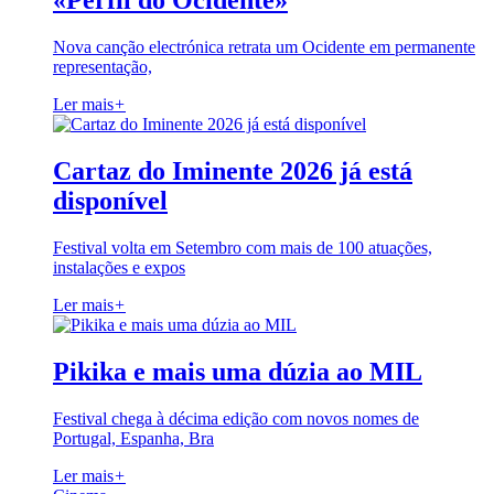
«Perfil do Ocidente»
Nova canção electrónica retrata um Ocidente em permanente
representação,
Ler mais
+
Cartaz do Iminente 2026 já está
disponível
Festival volta em Setembro com mais de 100 atuações,
instalações e expos
Ler mais
+
Pikika e mais uma dúzia ao MIL
Festival chega à décima edição com novos nomes de
Portugal, Espanha, Bra
Ler mais
+