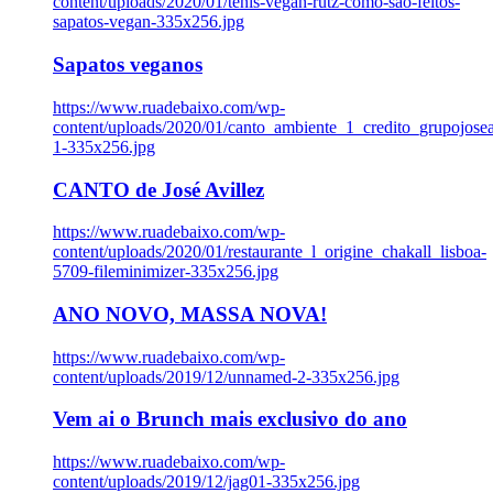
content/uploads/2020/01/tenis-vegan-rutz-como-sao-feitos-
sapatos-vegan-335x256.jpg
Sapatos veganos
https://www.ruadebaixo.com/wp-
content/uploads/2020/01/canto_ambiente_1_credito_grupojosea
1-335x256.jpg
CANTO de José Avillez
https://www.ruadebaixo.com/wp-
content/uploads/2020/01/restaurante_l_origine_chakall_lisboa-
5709-fileminimizer-335x256.jpg
ANO NOVO, MASSA NOVA!
https://www.ruadebaixo.com/wp-
content/uploads/2019/12/unnamed-2-335x256.jpg
Vem ai o Brunch mais exclusivo do ano
https://www.ruadebaixo.com/wp-
content/uploads/2019/12/jag01-335x256.jpg