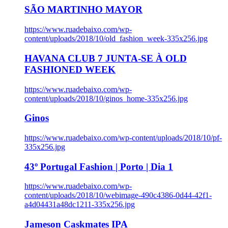
SÃO MARTINHO MAYOR
https://www.ruadebaixo.com/wp-
content/uploads/2018/10/old_fashion_week-335x256.jpg
HAVANA CLUB 7 JUNTA-SE À OLD
FASHIONED WEEK
https://www.ruadebaixo.com/wp-
content/uploads/2018/10/ginos_home-335x256.jpg
Ginos
https://www.ruadebaixo.com/wp-content/uploads/2018/10/pf-
335x256.jpg
43º Portugal Fashion | Porto | Dia 1
https://www.ruadebaixo.com/wp-
content/uploads/2018/10/webimage-490c4386-0d44-42f1-
a4d04431a48dc1211-335x256.jpg
Jameson Caskmates IPA