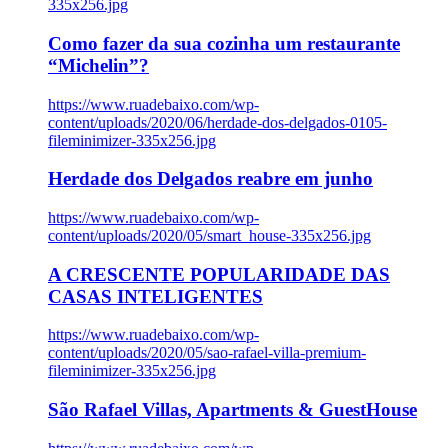
335x256.jpg
Como fazer da sua cozinha um restaurante
“Michelin”?
https://www.ruadebaixo.com/wp-
content/uploads/2020/06/herdade-dos-delgados-0105-
fileminimizer-335x256.jpg
Herdade dos Delgados reabre em junho
https://www.ruadebaixo.com/wp-
content/uploads/2020/05/smart_house-335x256.jpg
A CRESCENTE POPULARIDADE DAS
CASAS INTELIGENTES
https://www.ruadebaixo.com/wp-
content/uploads/2020/05/sao-rafael-villa-premium-
fileminimizer-335x256.jpg
São Rafael Villas, Apartments & GuestHouse