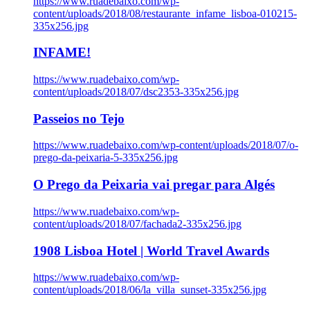
https://www.ruadebaixo.com/wp-
content/uploads/2018/08/restaurante_infame_lisboa-010215-
335x256.jpg
INFAME!
https://www.ruadebaixo.com/wp-
content/uploads/2018/07/dsc2353-335x256.jpg
Passeios no Tejo
https://www.ruadebaixo.com/wp-content/uploads/2018/07/o-
prego-da-peixaria-5-335x256.jpg
O Prego da Peixaria vai pregar para Algés
https://www.ruadebaixo.com/wp-
content/uploads/2018/07/fachada2-335x256.jpg
1908 Lisboa Hotel | World Travel Awards
https://www.ruadebaixo.com/wp-
content/uploads/2018/06/la_villa_sunset-335x256.jpg