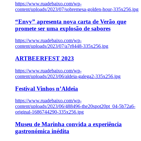
https://www.ruadebaixo.com/wp-
content/uploads/2023/07/sobremesa-golden-hour-335x256.jpg
“Envy” apresenta nova carta de Verão que
promete ser uma explosão de sabores
https://www.ruadebaixo.com/wp-
content/uploads/2023/07/a7r8448-335x256.jpg
ARTBEERFEST 2023
https://www.ruadebaixo.com/wp-
content/uploads/2023/06/aldeia-galega2-335x256.jpg
Festival Vinhos n’Aldeia
https://www.ruadebaixo.com/wp-
content/uploads/2023/06/488496-the20spot20pt_04-5b72a6-
original-1686744290-335x256.jpg
Museu de Marinha convida a experiência
gastronómica inédita