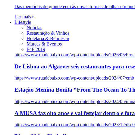
Das memórias do grande ecrã às novas formas de olhar o mundo
Ler mais
+
Lifestyle
Notícias
Restauração & Vinhos
Hotelaria & Bem-estar
Marcas & Eventos
F4F 2019
https://www.ruadebaixo.com/wp-content/uploads/2026/05/brot
De Lisboa ao Algarve: seis restaurantes para res
https://www.ruadebaixo.com/wp-content/uploads/2024/07/emb
Estação Menina Bonita “From The Ocean To Th
https://www.ruadebaixo.com/wp-content/uploads/2024/05/un
A MUSA faz oito anos e vai festejar dentro e fora
https://www.ruadebaixo.com/wp-content/uploads/2023/12/dsc