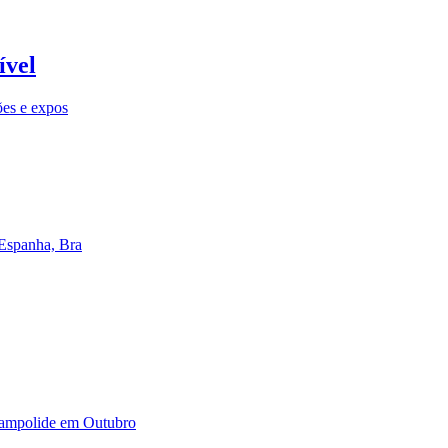
ível
ões e expos
 Espanha, Bra