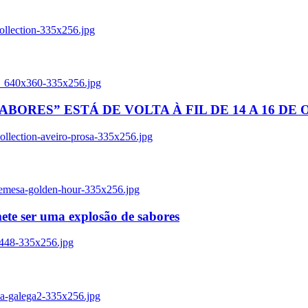
ollection-335x256.jpg
tl_640x360-335x256.jpg
BORES” ESTÁ DE VOLTA À FIL DE 14 A 16 DE
llection-aveiro-prosa-335x256.jpg
remesa-golden-hour-335x256.jpg
ete ser uma explosão de sabores
8448-335x256.jpg
ia-galega2-335x256.jpg