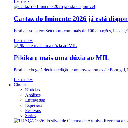
Ler mais
+
Cartaz do Iminente 2026 já está dispon
Festival volta em Setembro com mais de 100 atuações, instalaç
Ler mais
+
Pikika e mais uma dúzia ao MIL
Festival chega à décima edição com novos nomes de Portugal,
Ler mais
+
Cinema
Notícias
Análises
Entrevistas
Especiais
Festivais
Séries