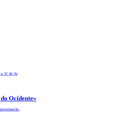
 a 31 de Ju
 do Ocidente»
presentação,