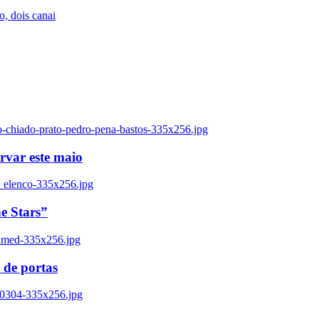
, dois canai
o-chiado-prato-pedro-pena-bastos-335x256.jpg
ervar este maio
_elenco-335x256.jpg
e Stars”
named-335x256.jpg
 de portas
00304-335x256.jpg