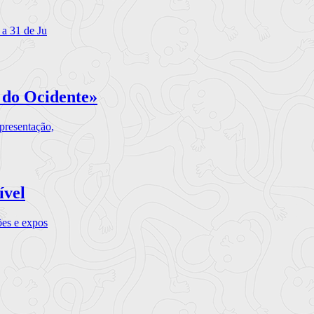
 a 31 de Ju
 do Ocidente»
presentação,
ível
ões e expos