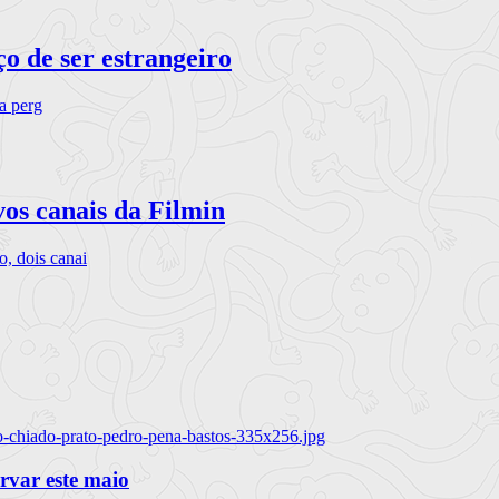
o de ser estrangeiro
ra perg
vos canais da Filmin
, dois canai
o-chiado-prato-pedro-pena-bastos-335x256.jpg
ervar este maio