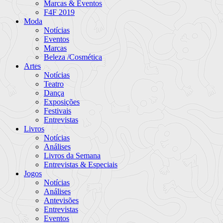
Marcas & Eventos
F4F 2019
Moda
Notícias
Eventos
Marcas
Beleza /Cosmética
Artes
Notícias
Teatro
Dança
Exposições
Festivais
Entrevistas
Livros
Notícias
Análises
Livros da Semana
Entrevistas & Especiais
Jogos
Notícias
Análises
Antevisões
Entrevistas
Eventos