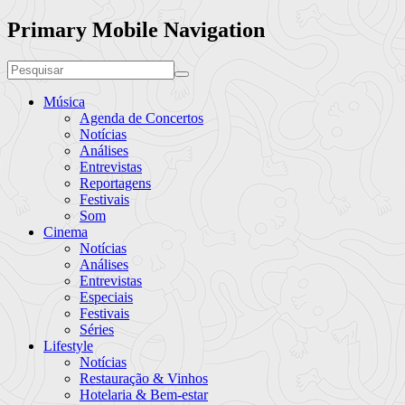
Primary Mobile Navigation
Música
Agenda de Concertos
Notícias
Análises
Entrevistas
Reportagens
Festivais
Som
Cinema
Notícias
Análises
Entrevistas
Especiais
Festivais
Séries
Lifestyle
Notícias
Restauração & Vinhos
Hotelaria & Bem-estar