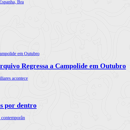
 Espanha, Bra
rquivo Regressa a Campolide em Outubro
iares acontece
os por dentro
s contemporân