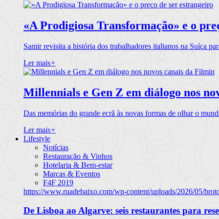
«A Prodigiosa Transformação» e o preç
Samir revisita a história dos trabalhadores italianos na Suíça pa
Ler mais
+
Millennials e Gen Z em diálogo nos no
Das memórias do grande ecrã às novas formas de olhar o mundo
Ler mais
+
Lifestyle
Notícias
Restauração & Vinhos
Hotelaria & Bem-estar
Marcas & Eventos
F4F 2019
https://www.ruadebaixo.com/wp-content/uploads/2026/05/brot
De Lisboa ao Algarve: seis restaurantes para res