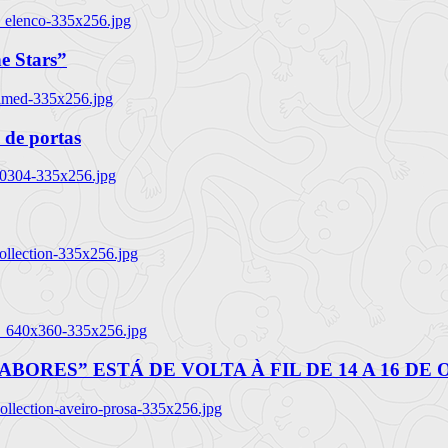
_elenco-335x256.jpg
e Stars”
named-335x256.jpg
 de portas
00304-335x256.jpg
ollection-335x256.jpg
tl_640x360-335x256.jpg
BORES” ESTÁ DE VOLTA À FIL DE 14 A 16 DE
llection-aveiro-prosa-335x256.jpg