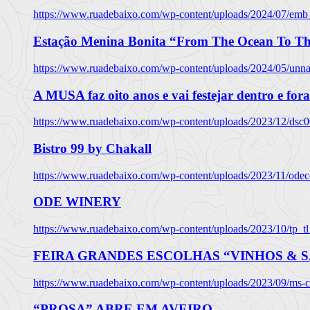
https://www.ruadebaixo.com/wp-content/uploads/2024/07/emb
Estação Menina Bonita “From The Ocean To Th
https://www.ruadebaixo.com/wp-content/uploads/2024/05/un
A MUSA faz oito anos e vai festejar dentro e fora
https://www.ruadebaixo.com/wp-content/uploads/2023/12/dsc
Bistro 99 by Chakall
https://www.ruadebaixo.com/wp-content/uploads/2023/11/odec
ODE WINERY
https://www.ruadebaixo.com/wp-content/uploads/2023/10/tp_
FEIRA GRANDES ESCOLHAS “VINHOS & SA
https://www.ruadebaixo.com/wp-content/uploads/2023/09/ms-co
“PROSA” ABRE EM AVEIRO