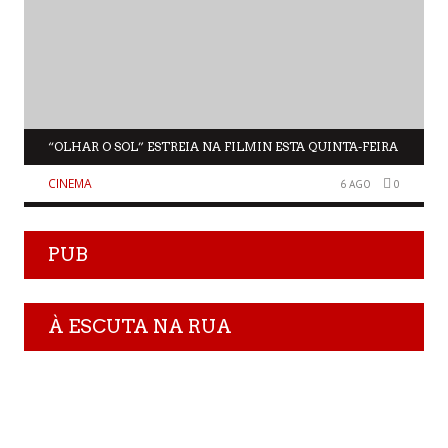
“OLHAR O SOL” ESTREIA NA FILMIN ESTA QUINTA-FEIRA
CINEMA
6 AGO
0
PUB
À ESCUTA NA RUA