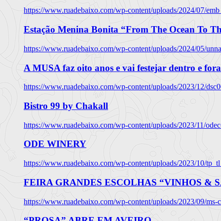
https://www.ruadebaixo.com/wp-content/uploads/2024/07/emb
Estação Menina Bonita “From The Ocean To Th
https://www.ruadebaixo.com/wp-content/uploads/2024/05/un
A MUSA faz oito anos e vai festejar dentro e fora
https://www.ruadebaixo.com/wp-content/uploads/2023/12/dsc
Bistro 99 by Chakall
https://www.ruadebaixo.com/wp-content/uploads/2023/11/odec
ODE WINERY
https://www.ruadebaixo.com/wp-content/uploads/2023/10/tp_
FEIRA GRANDES ESCOLHAS “VINHOS & SA
https://www.ruadebaixo.com/wp-content/uploads/2023/09/ms-co
“PROSA” ABRE EM AVEIRO