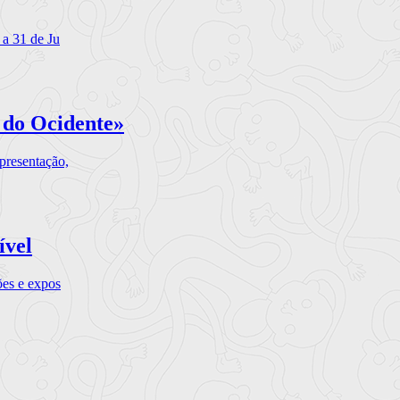
 a 31 de Ju
 do Ocidente»
presentação,
ível
ões e expos