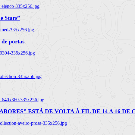
_elenco-335x256.jpg
e Stars”
named-335x256.jpg
 de portas
00304-335x256.jpg
ollection-335x256.jpg
tl_640x360-335x256.jpg
BORES” ESTÁ DE VOLTA À FIL DE 14 A 16 DE
llection-aveiro-prosa-335x256.jpg