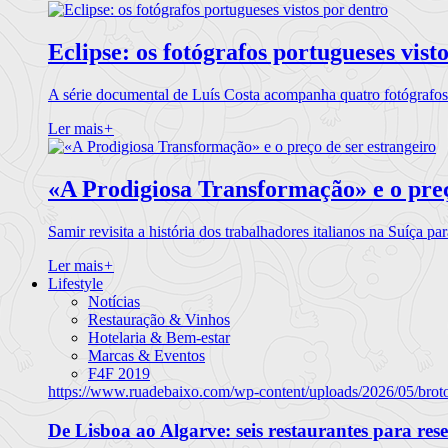
Eclipse: os fotógrafos portugueses vist
A série documental de Luís Costa acompanha quatro fotógrafo
Ler mais
+
«A Prodigiosa Transformação» e o preç
Samir revisita a história dos trabalhadores italianos na Suíça pa
Ler mais
+
Lifestyle
Notícias
Restauração & Vinhos
Hotelaria & Bem-estar
Marcas & Eventos
F4F 2019
https://www.ruadebaixo.com/wp-content/uploads/2026/05/brot
De Lisboa ao Algarve: seis restaurantes para res