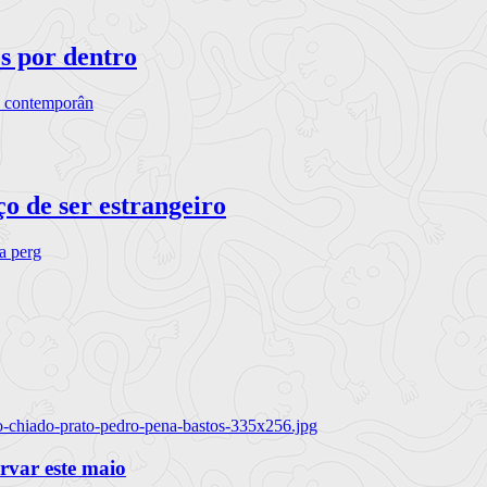
os por dentro
s contemporân
o de ser estrangeiro
ra perg
o-chiado-prato-pedro-pena-bastos-335x256.jpg
ervar este maio