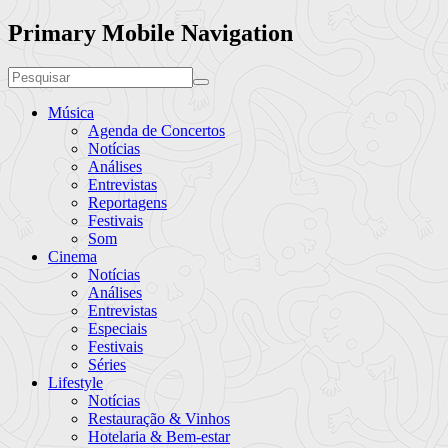
Primary Mobile Navigation
Música
Agenda de Concertos
Notícias
Análises
Entrevistas
Reportagens
Festivais
Som
Cinema
Notícias
Análises
Entrevistas
Especiais
Festivais
Séries
Lifestyle
Notícias
Restauração & Vinhos
Hotelaria & Bem-estar