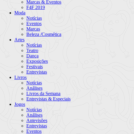
Marcas & Eventos
F4F 2019
Moda
Notícias
Eventos
Marcas
Beleza /Cosmética
Artes
Notícias
Teatro
Dança
Exposições
Festivais
Entrevistas
Livros
Notícias
Análises
Livros da Semana
Entrevistas & Especiais
Jogos
Notícias
Análises
Antevisões
Entrevistas
Eventos