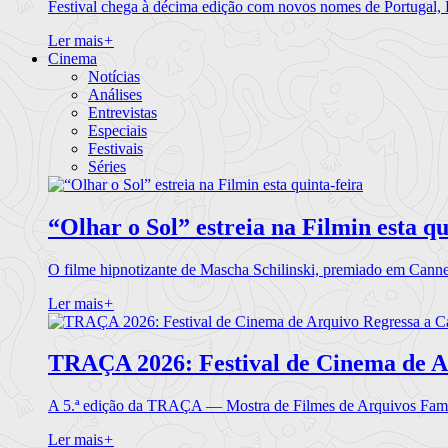
Festival chega à décima edição com novos nomes de Portugal,
Ler mais
+
Cinema
Notícias
Análises
Entrevistas
Especiais
Festivais
Séries
“Olhar o Sol” estreia na Filmin esta qu
O filme hipnotizante de Mascha Schilinski, premiado em Cann
Ler mais
+
TRAÇA 2026: Festival de Cinema de A
A 5.ª edição da TRAÇA — Mostra de Filmes de Arquivos Famil
Ler mais
+