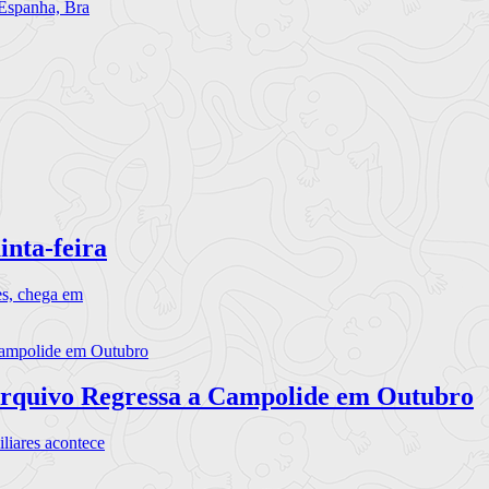
 Espanha, Bra
inta-feira
es, chega em
rquivo Regressa a Campolide em Outubro
iares acontece