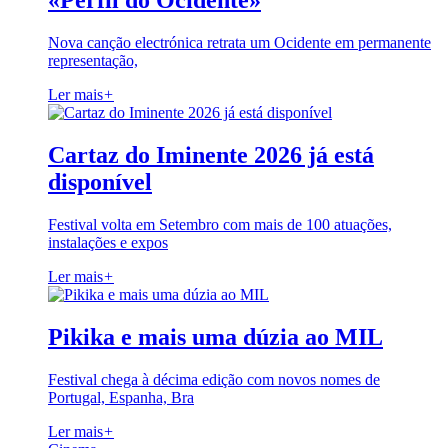
«Perfil do Ocidente»
Nova canção electrónica retrata um Ocidente em permanente
representação,
Ler mais
+
Cartaz do Iminente 2026 já está
disponível
Festival volta em Setembro com mais de 100 atuações,
instalações e expos
Ler mais
+
Pikika e mais uma dúzia ao MIL
Festival chega à décima edição com novos nomes de
Portugal, Espanha, Bra
Ler mais
+