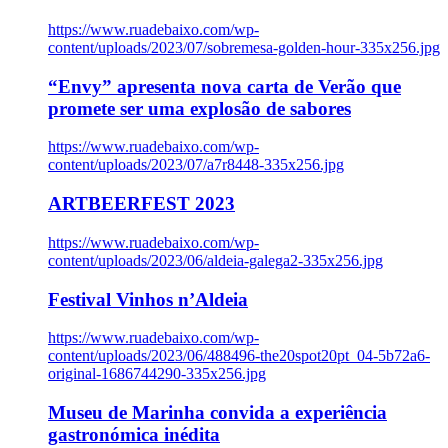
https://www.ruadebaixo.com/wp-
content/uploads/2023/07/sobremesa-golden-hour-335x256.jpg
“Envy” apresenta nova carta de Verão que
promete ser uma explosão de sabores
https://www.ruadebaixo.com/wp-
content/uploads/2023/07/a7r8448-335x256.jpg
ARTBEERFEST 2023
https://www.ruadebaixo.com/wp-
content/uploads/2023/06/aldeia-galega2-335x256.jpg
Festival Vinhos n’Aldeia
https://www.ruadebaixo.com/wp-
content/uploads/2023/06/488496-the20spot20pt_04-5b72a6-
original-1686744290-335x256.jpg
Museu de Marinha convida a experiência
gastronómica inédita