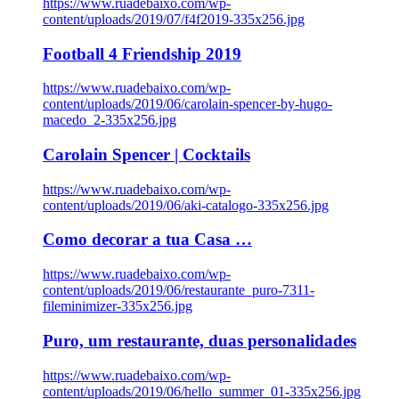
https://www.ruadebaixo.com/wp-
content/uploads/2019/07/f4f2019-335x256.jpg
Football 4 Friendship 2019
https://www.ruadebaixo.com/wp-
content/uploads/2019/06/carolain-spencer-by-hugo-
macedo_2-335x256.jpg
Carolain Spencer | Cocktails
https://www.ruadebaixo.com/wp-
content/uploads/2019/06/aki-catalogo-335x256.jpg
Como decorar a tua Casa …
https://www.ruadebaixo.com/wp-
content/uploads/2019/06/restaurante_puro-7311-
fileminimizer-335x256.jpg
Puro, um restaurante, duas personalidades
https://www.ruadebaixo.com/wp-
content/uploads/2019/06/hello_summer_01-335x256.jpg