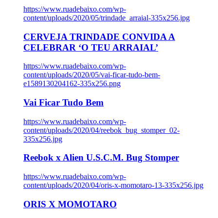
https://www.ruadebaixo.com/wp-
content/uploads/2020/05/trindade_arraial-335x256.jpg
CERVEJA TRINDADE CONVIDA A
CELEBRAR ‘O TEU ARRAIAL’
https://www.ruadebaixo.com/wp-
content/uploads/2020/05/vai-ficar-tudo-bem-
e1589130204162-335x256.png
Vai Ficar Tudo Bem
https://www.ruadebaixo.com/wp-
content/uploads/2020/04/reebok_bug_stomper_02-
335x256.jpg
Reebok x Alien U.S.C.M. Bug Stomper
https://www.ruadebaixo.com/wp-
content/uploads/2020/04/oris-x-momotaro-13-335x256.jpg
ORIS X MOMOTARO