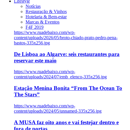
Lifestyle
Notícias
Restauração & Vinhos
Hotelaria & Bem-estar
Marcas & Eventos
F4F 2019
https://www.ruadebaixo.com/wp-
content/uploads/2026/05/broto-chiado-prato-pedro-pena-
bastos-335x256.jpg
De Lisboa ao Algarve: seis restaurantes para
reservar este maio
https://www.ruadebaixo.com/wp-
content/uploads/2024/07/emb_elenco-335x256.jpg
Estação Menina Bonita “From The Ocean To
The Stars”
https://www.ruadebaixo.com/wp-
content/uploads/2024/05/unnamed-335x256.jpg
A MUSA faz oito anos e vai festejar dentro e
fora de portas