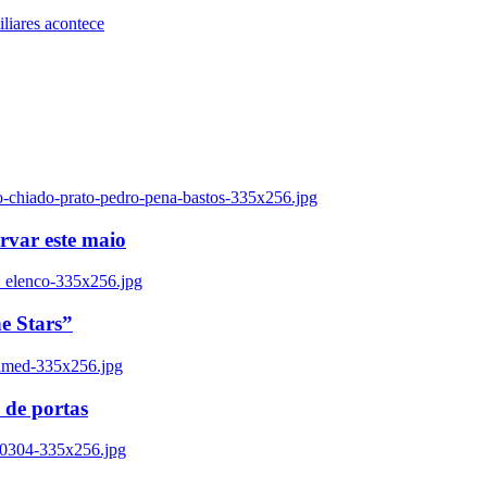
iares acontece
o-chiado-prato-pedro-pena-bastos-335x256.jpg
ervar este maio
_elenco-335x256.jpg
e Stars”
named-335x256.jpg
 de portas
00304-335x256.jpg