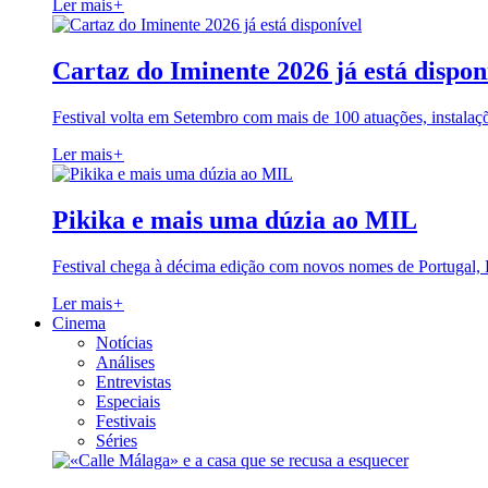
Ler mais
+
Cartaz do Iminente 2026 já está dispon
Festival volta em Setembro com mais de 100 atuações, instalaç
Ler mais
+
Pikika e mais uma dúzia ao MIL
Festival chega à décima edição com novos nomes de Portugal,
Ler mais
+
Cinema
Notícias
Análises
Entrevistas
Especiais
Festivais
Séries