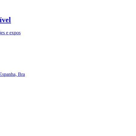
ível
ões e expos
 Espanha, Bra