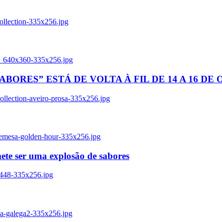
ollection-335x256.jpg
tl_640x360-335x256.jpg
BORES” ESTÁ DE VOLTA À FIL DE 14 A 16 DE
llection-aveiro-prosa-335x256.jpg
remesa-golden-hour-335x256.jpg
ete ser uma explosão de sabores
8448-335x256.jpg
ia-galega2-335x256.jpg