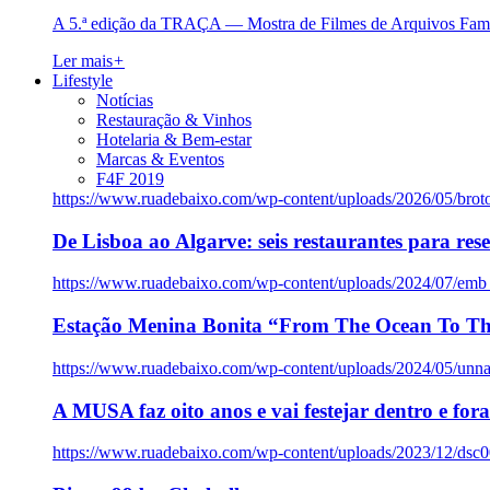
A 5.ª edição da TRAÇA — Mostra de Filmes de Arquivos Famil
Ler mais
+
Lifestyle
Notícias
Restauração & Vinhos
Hotelaria & Bem-estar
Marcas & Eventos
F4F 2019
https://www.ruadebaixo.com/wp-content/uploads/2026/05/brot
De Lisboa ao Algarve: seis restaurantes para res
https://www.ruadebaixo.com/wp-content/uploads/2024/07/emb
Estação Menina Bonita “From The Ocean To Th
https://www.ruadebaixo.com/wp-content/uploads/2024/05/un
A MUSA faz oito anos e vai festejar dentro e fora
https://www.ruadebaixo.com/wp-content/uploads/2023/12/dsc