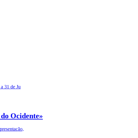
 a 31 de Ju
 do Ocidente»
presentação,