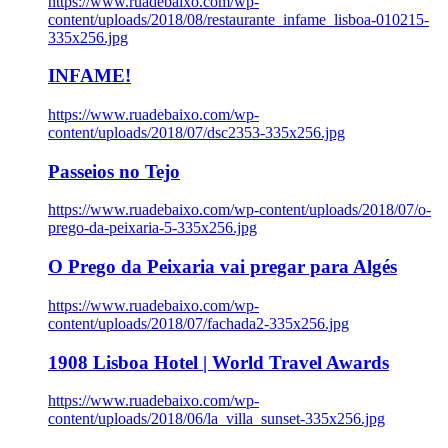
https://www.ruadebaixo.com/wp-
content/uploads/2018/08/restaurante_infame_lisboa-010215-
335x256.jpg
INFAME!
https://www.ruadebaixo.com/wp-
content/uploads/2018/07/dsc2353-335x256.jpg
Passeios no Tejo
https://www.ruadebaixo.com/wp-content/uploads/2018/07/o-
prego-da-peixaria-5-335x256.jpg
O Prego da Peixaria vai pregar para Algés
https://www.ruadebaixo.com/wp-
content/uploads/2018/07/fachada2-335x256.jpg
1908 Lisboa Hotel | World Travel Awards
https://www.ruadebaixo.com/wp-
content/uploads/2018/06/la_villa_sunset-335x256.jpg