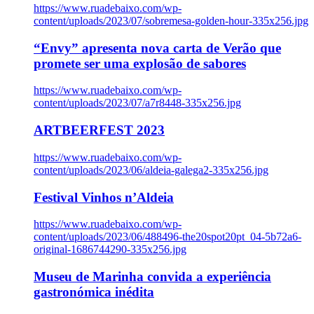
https://www.ruadebaixo.com/wp-
content/uploads/2023/07/sobremesa-golden-hour-335x256.jpg
“Envy” apresenta nova carta de Verão que
promete ser uma explosão de sabores
https://www.ruadebaixo.com/wp-
content/uploads/2023/07/a7r8448-335x256.jpg
ARTBEERFEST 2023
https://www.ruadebaixo.com/wp-
content/uploads/2023/06/aldeia-galega2-335x256.jpg
Festival Vinhos n’Aldeia
https://www.ruadebaixo.com/wp-
content/uploads/2023/06/488496-the20spot20pt_04-5b72a6-
original-1686744290-335x256.jpg
Museu de Marinha convida a experiência
gastronómica inédita