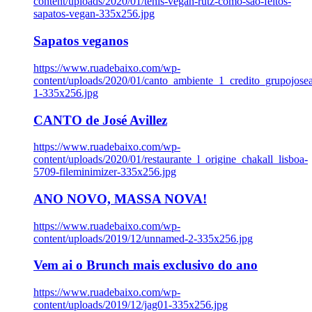
content/uploads/2020/01/tenis-vegan-rutz-como-sao-feitos-
sapatos-vegan-335x256.jpg
Sapatos veganos
https://www.ruadebaixo.com/wp-
content/uploads/2020/01/canto_ambiente_1_credito_grupojosea
1-335x256.jpg
CANTO de José Avillez
https://www.ruadebaixo.com/wp-
content/uploads/2020/01/restaurante_l_origine_chakall_lisboa-
5709-fileminimizer-335x256.jpg
ANO NOVO, MASSA NOVA!
https://www.ruadebaixo.com/wp-
content/uploads/2019/12/unnamed-2-335x256.jpg
Vem ai o Brunch mais exclusivo do ano
https://www.ruadebaixo.com/wp-
content/uploads/2019/12/jag01-335x256.jpg