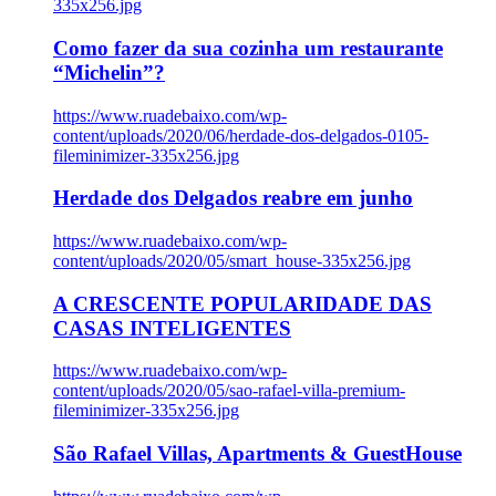
335x256.jpg
Como fazer da sua cozinha um restaurante
“Michelin”?
https://www.ruadebaixo.com/wp-
content/uploads/2020/06/herdade-dos-delgados-0105-
fileminimizer-335x256.jpg
Herdade dos Delgados reabre em junho
https://www.ruadebaixo.com/wp-
content/uploads/2020/05/smart_house-335x256.jpg
A CRESCENTE POPULARIDADE DAS
CASAS INTELIGENTES
https://www.ruadebaixo.com/wp-
content/uploads/2020/05/sao-rafael-villa-premium-
fileminimizer-335x256.jpg
São Rafael Villas, Apartments & GuestHouse