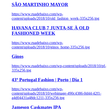
SÃO MARTINHO MAYOR
https://www.ruadebaixo.com/wp-
content/uploads/2018/10/old_fashion_week-335x256.jpg
HAVANA CLUB 7 JUNTA-SE À OLD
FASHIONED WEEK
https://www.ruadebaixo.com/wp-
content/uploads/2018/10/ginos_home-335x256.jpg
Ginos
https://www.ruadebaixo.com/wp-content/uploads/2018/10/pf-
335x256.jpg
43º Portugal Fashion | Porto | Dia 1
https://www.ruadebaixo.com/wp-
content/uploads/2018/10/webimage-490c4386-0d44-42f1-
a4d04431a48dc1211-335x256.jpg
Jameson Caskmates IPA