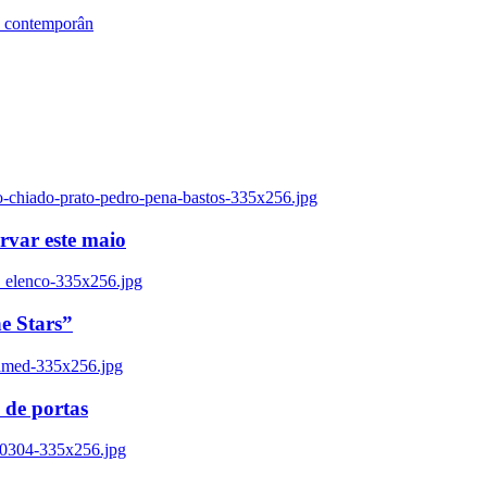
s contemporân
o-chiado-prato-pedro-pena-bastos-335x256.jpg
ervar este maio
_elenco-335x256.jpg
e Stars”
named-335x256.jpg
 de portas
00304-335x256.jpg