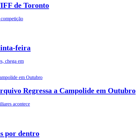
TIFF de Toronto
a competição
inta-feira
es, chega em
rquivo Regressa a Campolide em Outubro
iares acontece
os por dentro