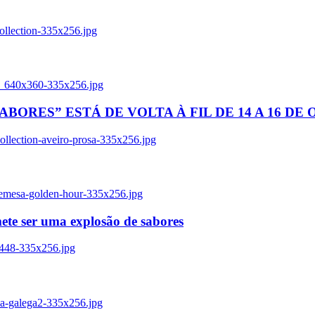
ollection-335x256.jpg
tl_640x360-335x256.jpg
BORES” ESTÁ DE VOLTA À FIL DE 14 A 16 DE
llection-aveiro-prosa-335x256.jpg
remesa-golden-hour-335x256.jpg
ete ser uma explosão de sabores
8448-335x256.jpg
ia-galega2-335x256.jpg