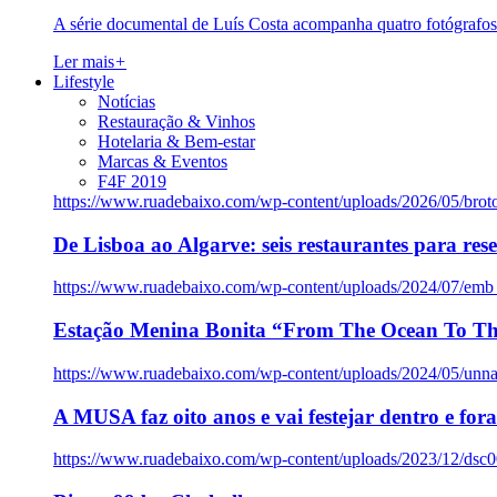
A série documental de Luís Costa acompanha quatro fotógrafo
Ler mais
+
Lifestyle
Notícias
Restauração & Vinhos
Hotelaria & Bem-estar
Marcas & Eventos
F4F 2019
https://www.ruadebaixo.com/wp-content/uploads/2026/05/brot
De Lisboa ao Algarve: seis restaurantes para res
https://www.ruadebaixo.com/wp-content/uploads/2024/07/emb
Estação Menina Bonita “From The Ocean To Th
https://www.ruadebaixo.com/wp-content/uploads/2024/05/un
A MUSA faz oito anos e vai festejar dentro e fora
https://www.ruadebaixo.com/wp-content/uploads/2023/12/dsc