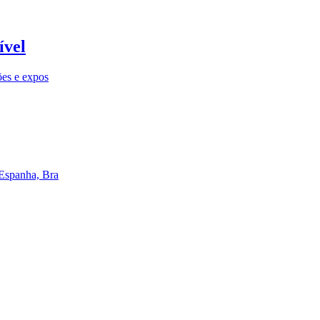
ível
ões e expos
 Espanha, Bra