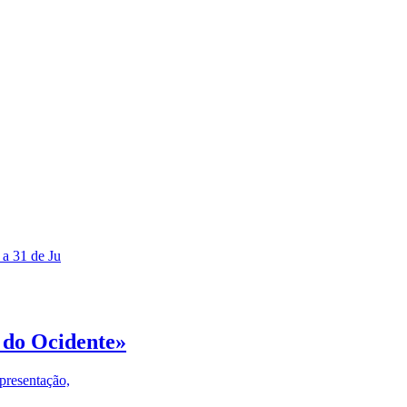
 a 31 de Ju
 do Ocidente»
presentação,