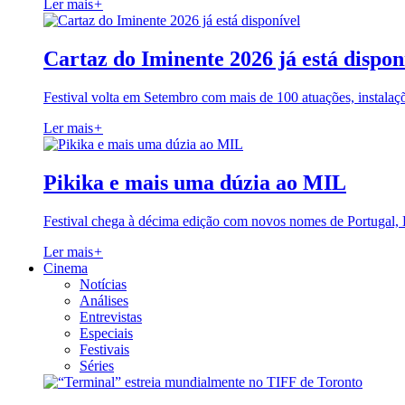
Ler mais
+
Cartaz do Iminente 2026 já está dispon
Festival volta em Setembro com mais de 100 atuações, instalaç
Ler mais
+
Pikika e mais uma dúzia ao MIL
Festival chega à décima edição com novos nomes de Portugal,
Ler mais
+
Cinema
Notícias
Análises
Entrevistas
Especiais
Festivais
Séries