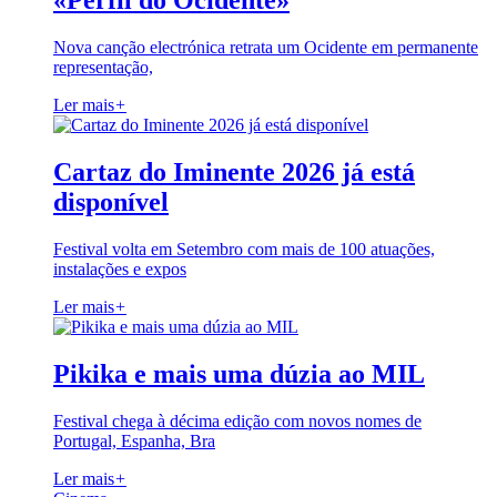
«Perfil do Ocidente»
Nova canção electrónica retrata um Ocidente em permanente
representação,
Ler mais
+
Cartaz do Iminente 2026 já está
disponível
Festival volta em Setembro com mais de 100 atuações,
instalações e expos
Ler mais
+
Pikika e mais uma dúzia ao MIL
Festival chega à décima edição com novos nomes de
Portugal, Espanha, Bra
Ler mais
+