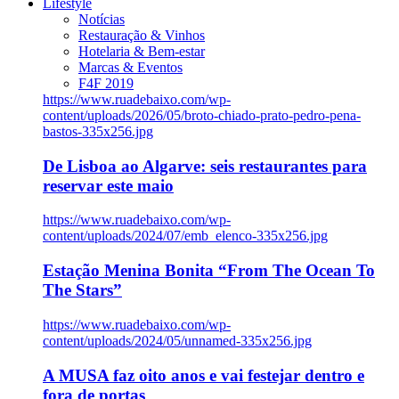
Lifestyle
Notícias
Restauração & Vinhos
Hotelaria & Bem-estar
Marcas & Eventos
F4F 2019
https://www.ruadebaixo.com/wp-
content/uploads/2026/05/broto-chiado-prato-pedro-pena-
bastos-335x256.jpg
De Lisboa ao Algarve: seis restaurantes para
reservar este maio
https://www.ruadebaixo.com/wp-
content/uploads/2024/07/emb_elenco-335x256.jpg
Estação Menina Bonita “From The Ocean To
The Stars”
https://www.ruadebaixo.com/wp-
content/uploads/2024/05/unnamed-335x256.jpg
A MUSA faz oito anos e vai festejar dentro e
fora de portas