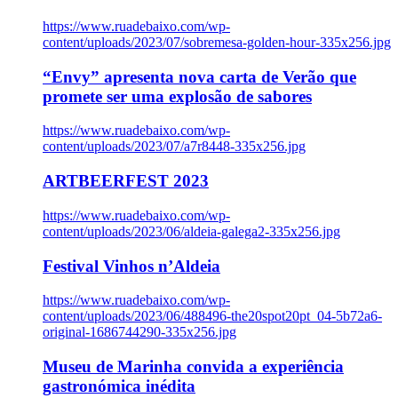
https://www.ruadebaixo.com/wp-
content/uploads/2023/07/sobremesa-golden-hour-335x256.jpg
“Envy” apresenta nova carta de Verão que
promete ser uma explosão de sabores
https://www.ruadebaixo.com/wp-
content/uploads/2023/07/a7r8448-335x256.jpg
ARTBEERFEST 2023
https://www.ruadebaixo.com/wp-
content/uploads/2023/06/aldeia-galega2-335x256.jpg
Festival Vinhos n’Aldeia
https://www.ruadebaixo.com/wp-
content/uploads/2023/06/488496-the20spot20pt_04-5b72a6-
original-1686744290-335x256.jpg
Museu de Marinha convida a experiência
gastronómica inédita