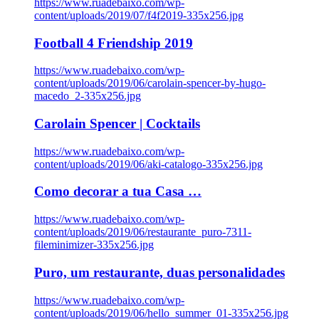
https://www.ruadebaixo.com/wp-
content/uploads/2019/07/f4f2019-335x256.jpg
Football 4 Friendship 2019
https://www.ruadebaixo.com/wp-
content/uploads/2019/06/carolain-spencer-by-hugo-
macedo_2-335x256.jpg
Carolain Spencer | Cocktails
https://www.ruadebaixo.com/wp-
content/uploads/2019/06/aki-catalogo-335x256.jpg
Como decorar a tua Casa …
https://www.ruadebaixo.com/wp-
content/uploads/2019/06/restaurante_puro-7311-
fileminimizer-335x256.jpg
Puro, um restaurante, duas personalidades
https://www.ruadebaixo.com/wp-
content/uploads/2019/06/hello_summer_01-335x256.jpg