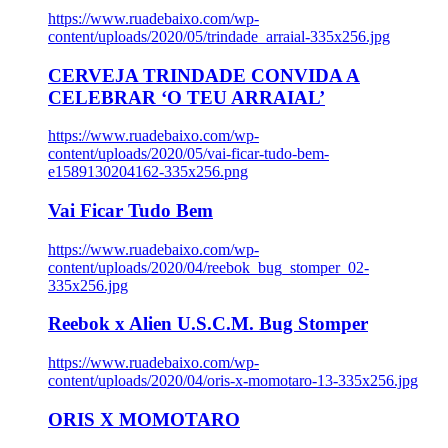
https://www.ruadebaixo.com/wp-
content/uploads/2020/05/trindade_arraial-335x256.jpg
CERVEJA TRINDADE CONVIDA A
CELEBRAR ‘O TEU ARRAIAL’
https://www.ruadebaixo.com/wp-
content/uploads/2020/05/vai-ficar-tudo-bem-
e1589130204162-335x256.png
Vai Ficar Tudo Bem
https://www.ruadebaixo.com/wp-
content/uploads/2020/04/reebok_bug_stomper_02-
335x256.jpg
Reebok x Alien U.S.C.M. Bug Stomper
https://www.ruadebaixo.com/wp-
content/uploads/2020/04/oris-x-momotaro-13-335x256.jpg
ORIS X MOMOTARO