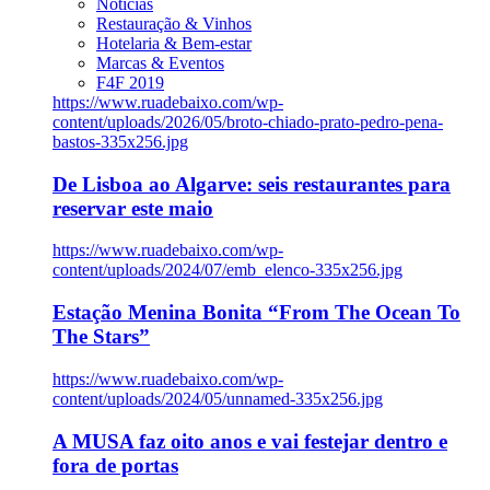
Notícias
Restauração & Vinhos
Hotelaria & Bem-estar
Marcas & Eventos
F4F 2019
https://www.ruadebaixo.com/wp-
content/uploads/2026/05/broto-chiado-prato-pedro-pena-
bastos-335x256.jpg
De Lisboa ao Algarve: seis restaurantes para
reservar este maio
https://www.ruadebaixo.com/wp-
content/uploads/2024/07/emb_elenco-335x256.jpg
Estação Menina Bonita “From The Ocean To
The Stars”
https://www.ruadebaixo.com/wp-
content/uploads/2024/05/unnamed-335x256.jpg
A MUSA faz oito anos e vai festejar dentro e
fora de portas