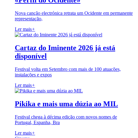
«Perfil do Ocidente»
Nova canção electrónica retrata um Ocidente em permanente
representação,
Ler mais
+
Cartaz do Iminente 2026 já está
disponível
Festival volta em Setembro com mais de 100 atuações,
instalações e expos
Ler mais
+
Pikika e mais uma dúzia ao MIL
Festival chega à décima edição com novos nomes de
Portugal, Espanha, Bra
Ler mais
+