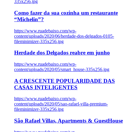
335x256.jpg
Como fazer da sua cozinha um restaurante
“Michelin”?
https://www.ruadebaixo.com/wp-
content/uploads/2020/06/herdade-dos-delgados-0105-
fileminimizer-335x256.jpg
Herdade dos Delgados reabre em junho
https://www.ruadebaixo.com/wp-
content/uploads/2020/05/smart_house-335x256.jpg
A CRESCENTE POPULARIDADE DAS
CASAS INTELIGENTES
https://www.ruadebaixo.com/wp-
content/uploads/2020/05/sao-rafael-villa-premium-
fileminimizer-335x256.jpg
São Rafael Villas, Apartments & GuestHouse