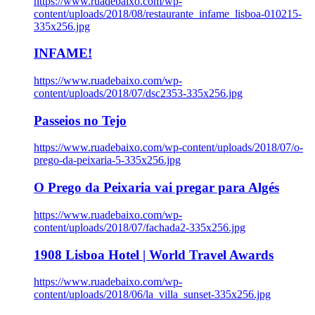
https://www.ruadebaixo.com/wp-
content/uploads/2018/08/restaurante_infame_lisboa-010215-
335x256.jpg
INFAME!
https://www.ruadebaixo.com/wp-
content/uploads/2018/07/dsc2353-335x256.jpg
Passeios no Tejo
https://www.ruadebaixo.com/wp-content/uploads/2018/07/o-
prego-da-peixaria-5-335x256.jpg
O Prego da Peixaria vai pregar para Algés
https://www.ruadebaixo.com/wp-
content/uploads/2018/07/fachada2-335x256.jpg
1908 Lisboa Hotel | World Travel Awards
https://www.ruadebaixo.com/wp-
content/uploads/2018/06/la_villa_sunset-335x256.jpg