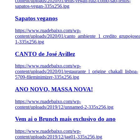
content/uploads/2020/01/tenis-vegan-rutz-como-sao-feitos-
sapatos-vegan-335x256.jpg
Sapatos veganos
https://www.ruadebaixo.com/wp-
content/uploads/2020/01/canto_ambiente_1_credito_grupojosea
1-335x256.jpg
CANTO de José Avillez
https://www.ruadebaixo.com/wp-
content/uploads/2020/01/restaurante_l_origine_chakall_lisboa-
5709-fileminimizer-335x256.jpg
ANO NOVO, MASSA NOVA!
https://www.ruadebaixo.com/wp-
content/uploads/2019/12/unnamed-2-335x256.jpg
Vem ai o Brunch mais exclusivo do ano
https://www.ruadebaixo.com/wp-
content/uploads/2019/12/jag01-335x256.jpg