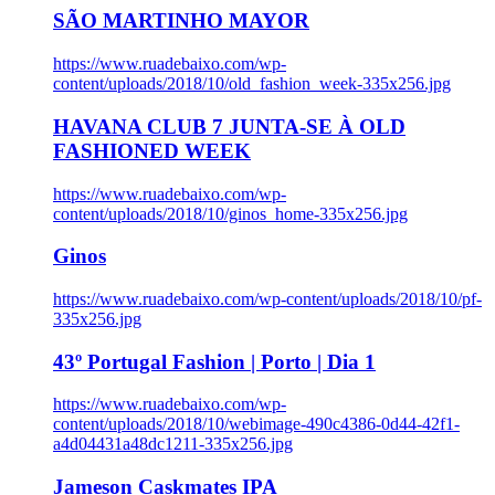
SÃO MARTINHO MAYOR
https://www.ruadebaixo.com/wp-
content/uploads/2018/10/old_fashion_week-335x256.jpg
HAVANA CLUB 7 JUNTA-SE À OLD
FASHIONED WEEK
https://www.ruadebaixo.com/wp-
content/uploads/2018/10/ginos_home-335x256.jpg
Ginos
https://www.ruadebaixo.com/wp-content/uploads/2018/10/pf-
335x256.jpg
43º Portugal Fashion | Porto | Dia 1
https://www.ruadebaixo.com/wp-
content/uploads/2018/10/webimage-490c4386-0d44-42f1-
a4d04431a48dc1211-335x256.jpg
Jameson Caskmates IPA