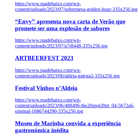
https://www.ruadebaixo.com/wp-
content/uploads/2023/07/sobremesa-golden-hour-335x256.jpg
“Envy” apresenta nova carta de Verão que
promete ser uma explosão de sabores
https://www.ruadebaixo.com/wp-
content/uploads/2023/07/a7r8448-335x256.jpg
ARTBEERFEST 2023
https://www.ruadebaixo.com/wp-
content/uploads/2023/06/aldeia-galega2-335x256.jpg
Festival Vinhos n’Aldeia
https://www.ruadebaixo.com/wp-
content/uploads/2023/06/488496-the20spot20pt_04-5b72a6-
original-1686744290-335x256.jpg
Museu de Marinha convida a experiência
gastronómica inédita