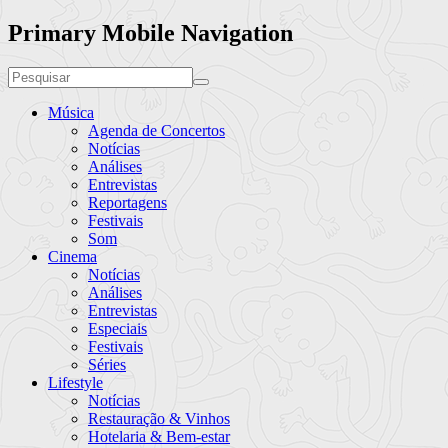
Primary Mobile Navigation
Música
Agenda de Concertos
Notícias
Análises
Entrevistas
Reportagens
Festivais
Som
Cinema
Notícias
Análises
Entrevistas
Especiais
Festivais
Séries
Lifestyle
Notícias
Restauração & Vinhos
Hotelaria & Bem-estar