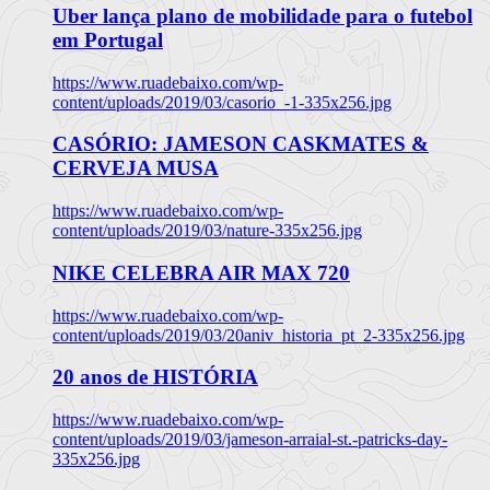
Uber lança plano de mobilidade para o futebol
em Portugal
https://www.ruadebaixo.com/wp-
content/uploads/2019/03/casorio_-1-335x256.jpg
CASÓRIO: JAMESON CASKMATES &
CERVEJA MUSA
https://www.ruadebaixo.com/wp-
content/uploads/2019/03/nature-335x256.jpg
NIKE CELEBRA AIR MAX 720
https://www.ruadebaixo.com/wp-
content/uploads/2019/03/20aniv_historia_pt_2-335x256.jpg
20 anos de HISTÓRIA
https://www.ruadebaixo.com/wp-
content/uploads/2019/03/jameson-arraial-st.-patricks-day-
335x256.jpg