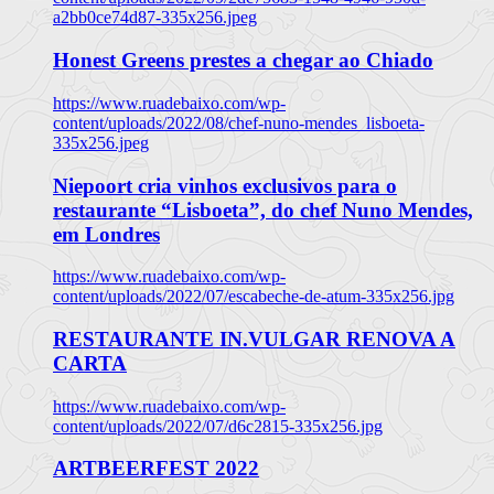
a2bb0ce74d87-335x256.jpeg
Honest Greens prestes a chegar ao Chiado
https://www.ruadebaixo.com/wp-
content/uploads/2022/08/chef-nuno-mendes_lisboeta-
335x256.jpeg
Niepoort cria vinhos exclusivos para o
restaurante “Lisboeta”, do chef Nuno Mendes,
em Londres
https://www.ruadebaixo.com/wp-
content/uploads/2022/07/escabeche-de-atum-335x256.jpg
RESTAURANTE IN.VULGAR RENOVA A
CARTA
https://www.ruadebaixo.com/wp-
content/uploads/2022/07/d6c2815-335x256.jpg
ARTBEERFEST 2022