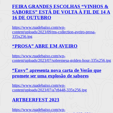
FEIRA GRANDES ESCOLHAS “VINHOS &
SABORES” ESTÁ DE VOLTA À FIL DE 14 A
16 DE OUTUBRO
https://www.ruadebaixo.com/wp-
content/uploads/2023/09/ms-collection-aveiro-prosa-
335x256.jpg
“PROSA” ABRE EM AVEIRO
https://www.ruadebaixo.com/wp-
content/uploads/2023/07/sobremesa-golden-hour-335x256.jpg
“Envy” apresenta nova carta de Verão que
promete ser uma explosão de sabores
https://www.ruadebaixo.com/wp-
content/uploads/2023/07/a7r8448-335x256.jpg
ARTBEERFEST 2023
https://www.ruadebaixo.com/wp-