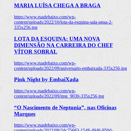
MARIA LUÍSA CHEGA A BRAGA
https://www.ruadebaixo.com/wp-
content/uploads/2022/10/lota-da-esquina-sala-agua-2-
335x256.jpg
LOTA DA ESQUINA: UMA NOVA
DIMENSÃO NA CARREIRA DO CHEF
VÍTOR SOBRAL
https://www.ruadebaixo.com/wp-
content/uploads/2022/09/aniversario-embaixada-335x256.jpg
Pink Night by EmbaiXada
https://www.ruadebaixo.com/wp-
content/uploads/2022/09/img_9030-335x256.jpg
“O Nascimento de Neptunia”, nas Oficinas
Marques
https://www.ruadebaixo.com/wp-
content/uploads/2022/09/2dc75683-1548-4946-950d-