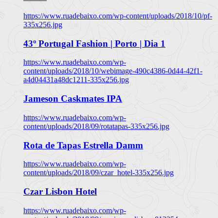
https://www.ruadebaixo.com/wp-content/uploads/2018/10/pf-
335x256.jpg
43º Portugal Fashion | Porto | Dia 1
https://www.ruadebaixo.com/wp-
content/uploads/2018/10/webimage-490c4386-0d44-42f1-
a4d04431a48dc1211-335x256.jpg
Jameson Caskmates IPA
https://www.ruadebaixo.com/wp-
content/uploads/2018/09/rotatapas-335x256.jpg
Rota de Tapas Estrella Damm
https://www.ruadebaixo.com/wp-
content/uploads/2018/09/czar_hotel-335x256.jpg
Czar Lisbon Hotel
https://www.ruadebaixo.com/wp-