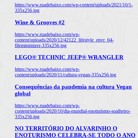
https://www.ruadebaixo.com/wp-content/uploads/2021/10/1-
335x256.jpg
Wine & Grooves #2
https://www.ruadebaixo.com/wp-
content/uploads/2020/12/42122_lifestyle_envr_04-
fileminimizer-335x256.jpg
LEGO® TECHNIC JEEP® WRANGLER
https://www.ruadebaixo.com/wp-
content/uploads/2020/11/cultura-vegan-335x256.jpg
Consequências da pandemia na cultura Vegan
global
https://www.ruadebaixo.com/wp-
content/uploads/2020/10/dia-mundial-enoturismo-soalheiro-
335x256.jpg
NO TERRITÓRIO DO ALVARINHO O
ENOTURISMO CELEBRA-SE TODO O ANO