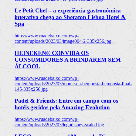
Le Petit Chef – a experiência gastronómica
interativa chega ao Sheraton Lisboa Hotel &
Spa
https://www.ruadebaixo.com/wp-
content/uploads/2023/03/image004-2-335x256.jpg
HEINEKEN® CONVIDA OS
CONSUMIDORES A BRINDAREM SEM
ÁLCOOL
https://www.ruadebaixo.com/wp-
content/uploads/2023/03/monte-da-bemposta-bemposta-final-
145-335x256.jpg
Padel & Friends: Entre em campo com os
hotéis geridos pela Amazing Evolution
https://www.ruadebaixo.com/wp-
content/uploads/2023/03/legodisney-scaled.jpg