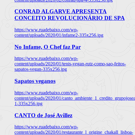
CONRAD ALGARVE APRESENTA
CONCEITO REVOLUCIONÁRIO DE SPA
https://www.ruadebaixo.com/wp-
content/uploads/2020/01/infame2-335x256.jpg
No Infame, O Chef faz Par
https://www.ruadebaixo.com/wp-
content/uploads/2020/01/tenis-vegan-rutz-como-sao-feitos-
sapatos-vegan-335x256.jpg
Sapatos veganos
https://www.ruadebaixo.com/wp-
content/uploads/2020/01/canto_ambiente_1_credito_grupojosea
1-335x256.jpg
CANTO de José Avillez
https://www.ruadebaixo.com/wp-
content/uploads/2020/01/restaurante_l_origine_chakall_lisboa-