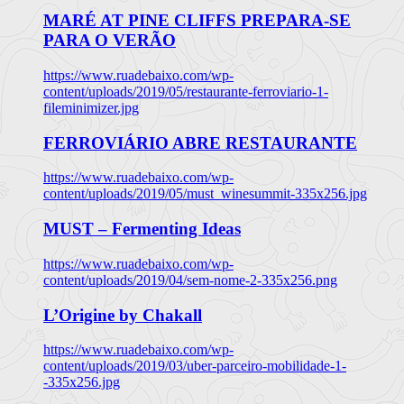
MARÉ AT PINE CLIFFS PREPARA-SE
PARA O VERÃO
https://www.ruadebaixo.com/wp-
content/uploads/2019/05/restaurante-ferroviario-1-
fileminimizer.jpg
FERROVIÁRIO ABRE RESTAURANTE
https://www.ruadebaixo.com/wp-
content/uploads/2019/05/must_winesummit-335x256.jpg
MUST – Fermenting Ideas
https://www.ruadebaixo.com/wp-
content/uploads/2019/04/sem-nome-2-335x256.png
L’Origine by Chakall
https://www.ruadebaixo.com/wp-
content/uploads/2019/03/uber-parceiro-mobilidade-1-
-335x256.jpg