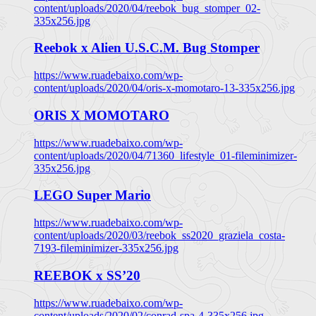
content/uploads/2020/04/reebok_bug_stomper_02-
335x256.jpg
Reebok x Alien U.S.C.M. Bug Stomper
https://www.ruadebaixo.com/wp-
content/uploads/2020/04/oris-x-momotaro-13-335x256.jpg
ORIS X MOMOTARO
https://www.ruadebaixo.com/wp-
content/uploads/2020/04/71360_lifestyle_01-fileminimizer-
335x256.jpg
LEGO Super Mario
https://www.ruadebaixo.com/wp-
content/uploads/2020/03/reebok_ss2020_graziela_costa-
7193-fileminimizer-335x256.jpg
REEBOK x SS’20
https://www.ruadebaixo.com/wp-
content/uploads/2020/02/conrad-spa-4-335x256.jpg