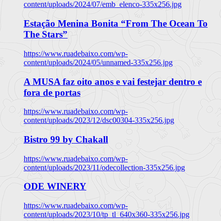
content/uploads/2024/07/emb_elenco-335x256.jpg
Estação Menina Bonita “From The Ocean To
The Stars”
https://www.ruadebaixo.com/wp-
content/uploads/2024/05/unnamed-335x256.jpg
A MUSA faz oito anos e vai festejar dentro e
fora de portas
https://www.ruadebaixo.com/wp-
content/uploads/2023/12/dsc00304-335x256.jpg
Bistro 99 by Chakall
https://www.ruadebaixo.com/wp-
content/uploads/2023/11/odecollection-335x256.jpg
ODE WINERY
https://www.ruadebaixo.com/wp-
content/uploads/2023/10/tp_tl_640x360-335x256.jpg