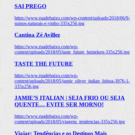
SAI PREGO
https://www.ruadebaixo.com/wp-content/uploads/2018/06/9-
sumos-naturais-e-vinho-335x256.jpg
Cantina Zé Avillez
https://www.ruadebaixo.com/wp-
content/uploads/2018/05/taste_future_heineken-335x256.jpg
TASTE THE FUTURE
https://www.ruadebaixo.com/wp-
content/uploads/2018/05/jamie_oliver_italian_lisboa-3976-1-
335x256.jpg
JAMIE’S ITALIAN | SEJA FRIO OU SEJA
QUENTE… EVITE SER MORNO!
https://www.ruadebaixo.com/wp-
content/uploads/2018/05/viagens_tendencias-335x256.jpg
Viajar: Tendências e os Destinos Mais