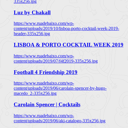
335x256.jpg
Luz by Chakall
https://www.ruadebaixo.com/wp-
content/uploads/2019/10/lisboa-porto-cocktail-week-2019-
header-335x256.jpg
LISBOA & PORTO COCKTAIL WEEK 2019
https://www.ruadebaixo.com/wp-
content/uploads/2019/07/f4f2019-335x256.jpg
Football 4 Friendship 2019
https://www.ruadebaixo.com/wp-
content/uploads/2019/06/carolain-spencer-by-hugo-
macedo_2-335x256.jpg
Carolain Spencer | Cocktails
https://www.ruadebaixo.com/wp-
content/uploads/2019/06/aki-catalogo-335x256.jpg