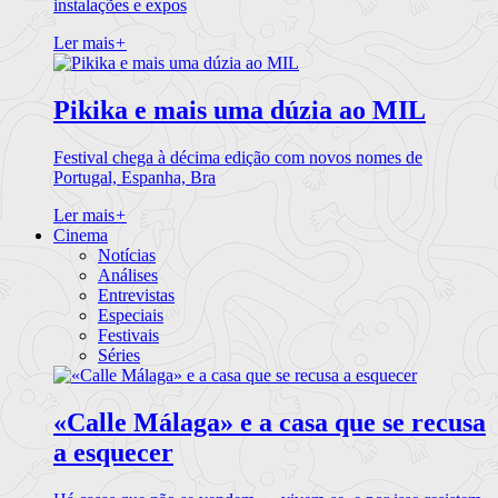
instalações e expos
Ler mais
+
Pikika e mais uma dúzia ao MIL
Festival chega à décima edição com novos nomes de
Portugal, Espanha, Bra
Ler mais
+
Cinema
Notícias
Análises
Entrevistas
Especiais
Festivais
Séries
«Calle Málaga» e a casa que se recusa
a esquecer