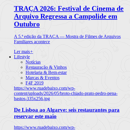
TRAÇA 2026: Festival de Cinema de
Arquivo Regressa a Campolide em
Outubro
A 5.ª edição da TRAÇA — Mostra de Filmes de Arquivos
Familiares acontece
Ler mais
+
Lifestyle
Notícias
Restauração & Vinhos
Hotelaria & Bem-estar
Marcas & Eventos
F4F 2019
https://www.ruadebaixo.com/wp-
content/uploads/2026/05/broto-chiado-prato-pedro-pena-
bastos-335x256.jpg
De Lisboa ao Algarve: seis restaurantes para
reservar este maio
https://www.ruadebaixo.com/wp-