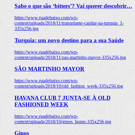
Sabe o que são ‘bitters’? Vai querer descobrir…
https://www.ruadebaixo.com/wp-
content/uploads/2018/11/transplante-capilar-na-turquia_1-
335x256.jpg
Turquia: um novo destino para a sua Saúde
https://www.ruadebaixo.com/wp-
content/uploads/2018/11/sao-martinho-mayor-335x256.jpg
SÃO MARTINHO MAYOR
https://www.ruadebaixo.com/wp-
content/uploads/2018/10/old_fashion_week-335x256.jpg
HAVANA CLUB 7 JUNTA-SE À OLD
FASHIONED WEEK
https://www.ruadebaixo.com/wp-
content/uploads/2018/10/ginos_home-335x256.jpg
Ginos