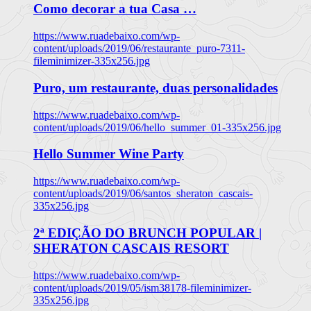
Como decorar a tua Casa …
https://www.ruadebaixo.com/wp-
content/uploads/2019/06/restaurante_puro-7311-
fileminimizer-335x256.jpg
Puro, um restaurante, duas personalidades
https://www.ruadebaixo.com/wp-
content/uploads/2019/06/hello_summer_01-335x256.jpg
Hello Summer Wine Party
https://www.ruadebaixo.com/wp-
content/uploads/2019/06/santos_sheraton_cascais-
335x256.jpg
2ª EDIÇÃO DO BRUNCH POPULAR |
SHERATON CASCAIS RESORT
https://www.ruadebaixo.com/wp-
content/uploads/2019/05/ism38178-fileminimizer-
335x256.jpg