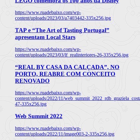
LEGO comemora os 100 anos da Disney
https://www.ruadebaixo.com/wp-
content/uploads/2023/03/a7403442-335x256.jpg
TAP e “The Art of Tasting Portugal”
apresentam Local Stars
https://www.ruadebaixo.com/wp-
content/uploads/2023/03/lf_realinteriores-26-335x256.jpg
“REAL BY CASA DA CALÇADA”, NO
PORTO, REABRE COM CONCEITO
RENOVADO
https://www.ruadebaixo.com/wp-
content/uploads/2022/11/web_summit_2022_rdb_graziela_cost
47-335x256.jpg
Web Summit 2022
https://www.ruadebaixo.com/wp-
content/uploads/2022/11/image003-2-335x256.jpg