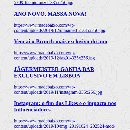
5709-fileminimizer-335x256.jpg
ANO NOVO, MASSA NOVA!
https://www.ruadebaixo.com/wp-
content/uploads/2019/12/unnamed-2-335x256.jpg
Vem ai o Brunch mais exclusivo do ano
https://www.ruadebaixo.com/wp-
content/uploads/2019/12/jag01-335x256.jpg
JÄGERMEISTER GANHA BAR
EXCLUSIVO EM LISBOA
https://www.ruadebaixo.com/wp-
content/uploads/2019/11/instagram-335x256.jpg
Instagram: o fim dos Likes e o impacto nos
Influenciadores
https://www.ruadebaixo.com/wp-
content/uploads/2019/10/img_20191024_202524-mod-