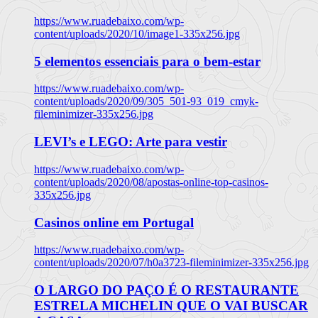
https://www.ruadebaixo.com/wp-
content/uploads/2020/10/image1-335x256.jpg
5 elementos essenciais para o bem-estar
https://www.ruadebaixo.com/wp-
content/uploads/2020/09/305_501-93_019_cmyk-
fileminimizer-335x256.jpg
LEVI’s e LEGO: Arte para vestir
https://www.ruadebaixo.com/wp-
content/uploads/2020/08/apostas-online-top-casinos-
335x256.jpg
Casinos online em Portugal
https://www.ruadebaixo.com/wp-
content/uploads/2020/07/h0a3723-fileminimizer-335x256.jpg
O LARGO DO PAÇO É O RESTAURANTE
ESTRELA MICHELIN QUE O VAI BUSCAR