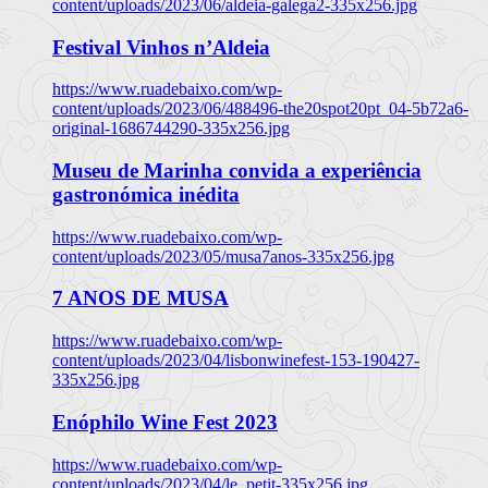
content/uploads/2023/06/aldeia-galega2-335x256.jpg
Festival Vinhos n’Aldeia
https://www.ruadebaixo.com/wp-
content/uploads/2023/06/488496-the20spot20pt_04-5b72a6-
original-1686744290-335x256.jpg
Museu de Marinha convida a experiência
gastronómica inédita
https://www.ruadebaixo.com/wp-
content/uploads/2023/05/musa7anos-335x256.jpg
7 ANOS DE MUSA
https://www.ruadebaixo.com/wp-
content/uploads/2023/04/lisbonwinefest-153-190427-
335x256.jpg
Enóphilo Wine Fest 2023
https://www.ruadebaixo.com/wp-
content/uploads/2023/04/le_petit-335x256.jpg