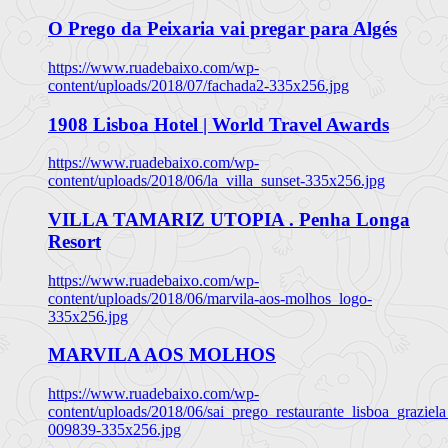
O Prego da Peixaria vai pregar para Algés
https://www.ruadebaixo.com/wp-
content/uploads/2018/07/fachada2-335x256.jpg
1908 Lisboa Hotel | World Travel Awards
https://www.ruadebaixo.com/wp-
content/uploads/2018/06/la_villa_sunset-335x256.jpg
VILLA TAMARIZ UTOPIA . Penha Longa
Resort
https://www.ruadebaixo.com/wp-
content/uploads/2018/06/marvila-aos-molhos_logo-
335x256.jpg
MARVILA AOS MOLHOS
https://www.ruadebaixo.com/wp-
content/uploads/2018/06/sai_prego_restaurante_lisboa_graziela
009839-335x256.jpg