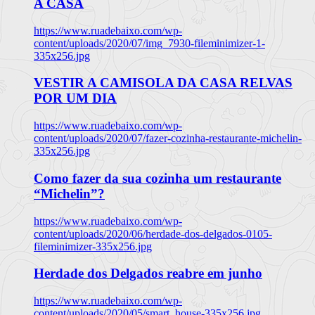
A CASA
https://www.ruadebaixo.com/wp-
content/uploads/2020/07/img_7930-fileminimizer-1-
335x256.jpg
VESTIR A CAMISOLA DA CASA RELVAS
POR UM DIA
https://www.ruadebaixo.com/wp-
content/uploads/2020/07/fazer-cozinha-restaurante-michelin-
335x256.jpg
Como fazer da sua cozinha um restaurante
“Michelin”?
https://www.ruadebaixo.com/wp-
content/uploads/2020/06/herdade-dos-delgados-0105-
fileminimizer-335x256.jpg
Herdade dos Delgados reabre em junho
https://www.ruadebaixo.com/wp-
content/uploads/2020/05/smart_house-335x256.jpg