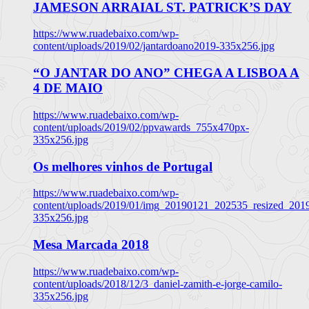
JAMESON ARRAIAL ST. PATRICK’S DAY
https://www.ruadebaixo.com/wp-
content/uploads/2019/02/jantardoano2019-335x256.jpg
“O JANTAR DO ANO” CHEGA A LISBOA A
4 DE MAIO
https://www.ruadebaixo.com/wp-
content/uploads/2019/02/ppvawards_755x470px-
335x256.jpg
Os melhores vinhos de Portugal
https://www.ruadebaixo.com/wp-
content/uploads/2019/01/img_20190121_202535_resized_20
335x256.jpg
Mesa Marcada 2018
https://www.ruadebaixo.com/wp-
content/uploads/2018/12/3_daniel-zamith-e-jorge-camilo-
335x256.jpg