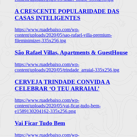
A CRESCENTE POPULARIDADE DAS
CASAS INTELIGENTES
https://www.ruadebaixo.com/wp-
content/uploads/2020/05/sao-rafael-villa-premium-
fileminimizer-335x256.jpg
São Rafael Villas, Apartments & GuestHouse
https://www.ruadebaixo.com/wp-
content/uploads/2020/05/trindade_arraial-335x256.jpg
CERVEJA TRINDADE CONVIDA A
CELEBRAR ‘O TEU ARRAIAL’
https://www.ruadebaixo.com/wp-
content/uploads/2020/05/vai-ficar-tudo-bem-
e1589130204162-335x256.png
Vai Ficar Tudo Bem
https://www.ruadebaixo.com/wp-