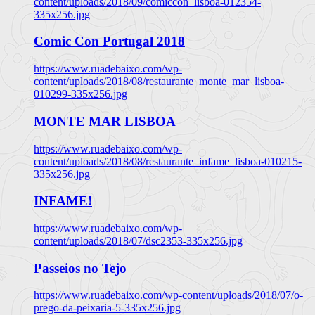
content/uploads/2018/09/comiccon_lisboa-012354-
335x256.jpg
Comic Con Portugal 2018
https://www.ruadebaixo.com/wp-
content/uploads/2018/08/restaurante_monte_mar_lisboa-
010299-335x256.jpg
MONTE MAR LISBOA
https://www.ruadebaixo.com/wp-
content/uploads/2018/08/restaurante_infame_lisboa-010215-
335x256.jpg
INFAME!
https://www.ruadebaixo.com/wp-
content/uploads/2018/07/dsc2353-335x256.jpg
Passeios no Tejo
https://www.ruadebaixo.com/wp-content/uploads/2018/07/o-
prego-da-peixaria-5-335x256.jpg