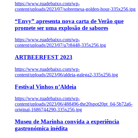
https://www.ruadebaixo.com/wp-
content/uploads/2023/07/sobremesa-golden-hour-335x256.jpg
“Envy” apresenta nova carta de Verão que
promete ser uma explosão de sabores
https://www.ruadebaixo.com/wp-
content/uploads/2023/07/a7r8448-335x256.jpg
ARTBEERFEST 2023
https://www.ruadebaixo.com/wp-
content/uploads/2023/06/aldeia-galega2-335x256.jpg
Festival Vinhos n’Aldeia
https://www.ruadebaixo.com/wp-
content/uploads/2023/06/488496-the20spot20pt_04-5b72a6-
original-1686744290-335x256.jpg
Museu de Marinha convida a experiência
gastronómica inédita