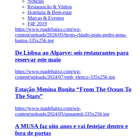
Notícias
Restauração & Vinhos
Hotelaria & Bem-estar
Marcas & Eventos
F4F 2019
https://www.ruadebaixo.com/wp-
content/uploads/2026/05/broto-chiado-prato-pedro-pena-
bastos-335x256.jpg
De Lisboa ao Algarve: seis restaurantes para
reservar este maio
https://www.ruadebaixo.com/wp-
content/uploads/2024/07/emb_elenco-335x256.jpg
Estação Menina Bonita “From The Ocean To
The Stars”
https://www.ruadebaixo.com/wp-
content/uploads/2024/05/unnamed-335x256.jpg
A MUSA faz oito anos e vai festejar dentro e
fora de portas