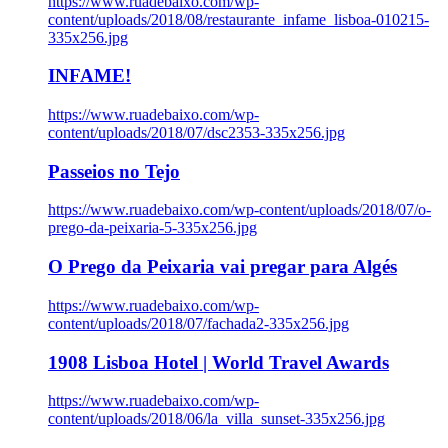
https://www.ruadebaixo.com/wp-
content/uploads/2018/08/restaurante_infame_lisboa-010215-
335x256.jpg
INFAME!
https://www.ruadebaixo.com/wp-
content/uploads/2018/07/dsc2353-335x256.jpg
Passeios no Tejo
https://www.ruadebaixo.com/wp-content/uploads/2018/07/o-
prego-da-peixaria-5-335x256.jpg
O Prego da Peixaria vai pregar para Algés
https://www.ruadebaixo.com/wp-
content/uploads/2018/07/fachada2-335x256.jpg
1908 Lisboa Hotel | World Travel Awards
https://www.ruadebaixo.com/wp-
content/uploads/2018/06/la_villa_sunset-335x256.jpg