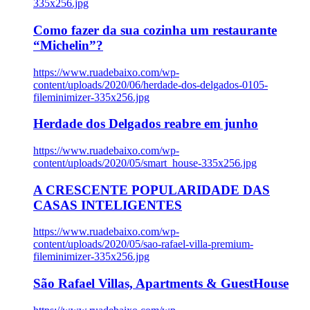
335x256.jpg
Como fazer da sua cozinha um restaurante
“Michelin”?
https://www.ruadebaixo.com/wp-
content/uploads/2020/06/herdade-dos-delgados-0105-
fileminimizer-335x256.jpg
Herdade dos Delgados reabre em junho
https://www.ruadebaixo.com/wp-
content/uploads/2020/05/smart_house-335x256.jpg
A CRESCENTE POPULARIDADE DAS
CASAS INTELIGENTES
https://www.ruadebaixo.com/wp-
content/uploads/2020/05/sao-rafael-villa-premium-
fileminimizer-335x256.jpg
São Rafael Villas, Apartments & GuestHouse