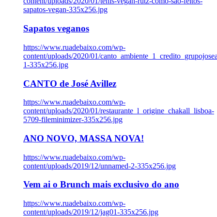
content/uploads/2020/01/tenis-vegan-rutz-como-sao-feitos-
sapatos-vegan-335x256.jpg
Sapatos veganos
https://www.ruadebaixo.com/wp-
content/uploads/2020/01/canto_ambiente_1_credito_grupojosea
1-335x256.jpg
CANTO de José Avillez
https://www.ruadebaixo.com/wp-
content/uploads/2020/01/restaurante_l_origine_chakall_lisboa-
5709-fileminimizer-335x256.jpg
ANO NOVO, MASSA NOVA!
https://www.ruadebaixo.com/wp-
content/uploads/2019/12/unnamed-2-335x256.jpg
Vem ai o Brunch mais exclusivo do ano
https://www.ruadebaixo.com/wp-
content/uploads/2019/12/jag01-335x256.jpg