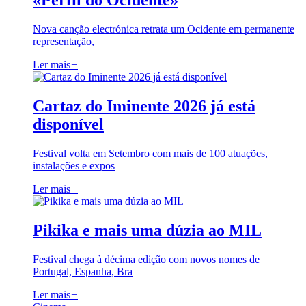
«Perfil do Ocidente»
Nova canção electrónica retrata um Ocidente em permanente
representação,
Ler mais
+
Cartaz do Iminente 2026 já está
disponível
Festival volta em Setembro com mais de 100 atuações,
instalações e expos
Ler mais
+
Pikika e mais uma dúzia ao MIL
Festival chega à décima edição com novos nomes de
Portugal, Espanha, Bra
Ler mais
+