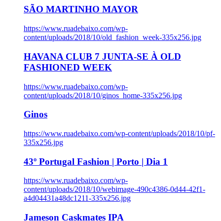
SÃO MARTINHO MAYOR
https://www.ruadebaixo.com/wp-
content/uploads/2018/10/old_fashion_week-335x256.jpg
HAVANA CLUB 7 JUNTA-SE À OLD
FASHIONED WEEK
https://www.ruadebaixo.com/wp-
content/uploads/2018/10/ginos_home-335x256.jpg
Ginos
https://www.ruadebaixo.com/wp-content/uploads/2018/10/pf-
335x256.jpg
43º Portugal Fashion | Porto | Dia 1
https://www.ruadebaixo.com/wp-
content/uploads/2018/10/webimage-490c4386-0d44-42f1-
a4d04431a48dc1211-335x256.jpg
Jameson Caskmates IPA