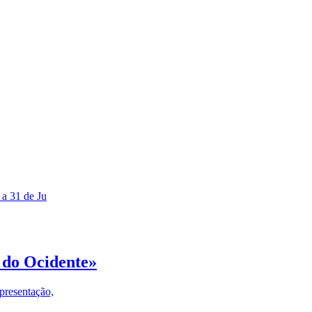
 a 31 de Ju
 do Ocidente»
presentação,