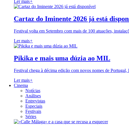
Ler mais
+
Cartaz do Iminente 2026 já está dispon
Festival volta em Setembro com mais de 100 atuações, instalaç
Ler mais
+
Pikika e mais uma dúzia ao MIL
Festival chega à décima edição com novos nomes de Portugal,
Ler mais
+
Cinema
Notícias
Análises
Entrevistas
Especiais
Festivais
Séries