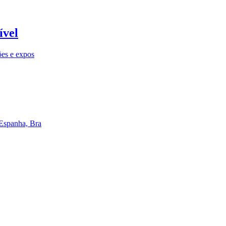
ível
ões e expos
 Espanha, Bra