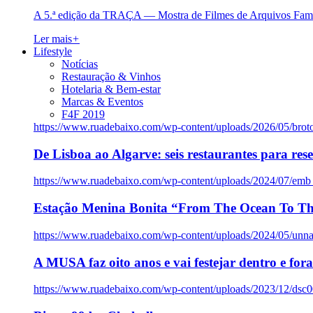
A 5.ª edição da TRAÇA — Mostra de Filmes de Arquivos Famil
Ler mais
+
Lifestyle
Notícias
Restauração & Vinhos
Hotelaria & Bem-estar
Marcas & Eventos
F4F 2019
https://www.ruadebaixo.com/wp-content/uploads/2026/05/brot
De Lisboa ao Algarve: seis restaurantes para res
https://www.ruadebaixo.com/wp-content/uploads/2024/07/emb
Estação Menina Bonita “From The Ocean To Th
https://www.ruadebaixo.com/wp-content/uploads/2024/05/un
A MUSA faz oito anos e vai festejar dentro e fora
https://www.ruadebaixo.com/wp-content/uploads/2023/12/dsc