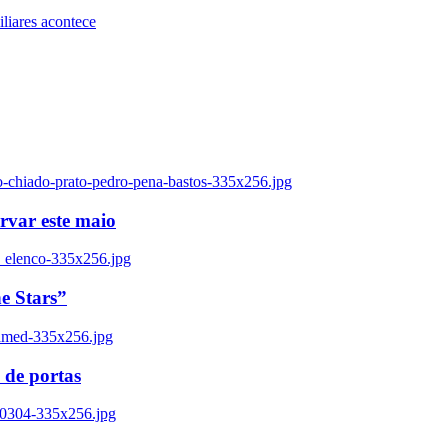
iares acontece
o-chiado-prato-pedro-pena-bastos-335x256.jpg
ervar este maio
_elenco-335x256.jpg
e Stars”
named-335x256.jpg
 de portas
00304-335x256.jpg