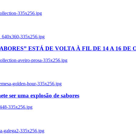
ollection-335x256.jpg
tl_640x360-335x256.jpg
BORES” ESTÁ DE VOLTA À FIL DE 14 A 16 DE
llection-aveiro-prosa-335x256.jpg
remesa-golden-hour-335x256.jpg
ete ser uma explosão de sabores
8448-335x256.jpg
ia-galega2-335x256.jpg