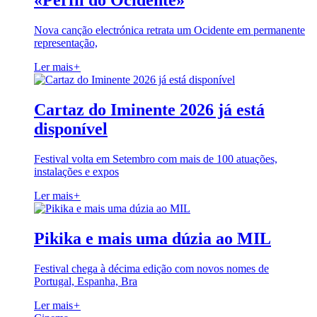
«Perfil do Ocidente»
Nova canção electrónica retrata um Ocidente em permanente
representação,
Ler mais
+
Cartaz do Iminente 2026 já está
disponível
Festival volta em Setembro com mais de 100 atuações,
instalações e expos
Ler mais
+
Pikika e mais uma dúzia ao MIL
Festival chega à décima edição com novos nomes de
Portugal, Espanha, Bra
Ler mais
+