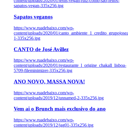
content/uploads/2020/01/tenis-vegan-rutz-como-sao-feitos-
sapatos-vegan-335x256.jpg
Sapatos veganos
https://www.ruadebaixo.com/wp-
content/uploads/2020/01/canto_ambiente_1_credito_grupojosea
1-335x256.jpg
CANTO de José Avillez
https://www.ruadebaixo.com/wp-
content/uploads/2020/01/restaurante_l_origine_chakall_lisboa-
5709-fileminimizer-335x256.jpg
ANO NOVO, MASSA NOVA!
https://www.ruadebaixo.com/wp-
content/uploads/2019/12/unnamed-2-335x256.jpg
Vem ai o Brunch mais exclusivo do ano
https://www.ruadebaixo.com/wp-
content/uploads/2019/12/jag01-335x256.jpg