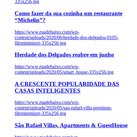
335x256.jpg
Como fazer da sua cozinha um restaurante
“Michelin”?
https://www.ruadebaixo.com/wp-
content/uploads/2020/06/herdade-dos-delgados-0105-
fileminimizer-335x256.jpg
Herdade dos Delgados reabre em junho
https://www.ruadebaixo.com/wp-
content/uploads/2020/05/smart_house-335x256.jpg
A CRESCENTE POPULARIDADE DAS
CASAS INTELIGENTES
https://www.ruadebaixo.com/wp-
content/uploads/2020/05/sao-rafael-villa-premium-
fileminimizer-335x256.jpg
São Rafael Villas, Apartments & GuestHouse