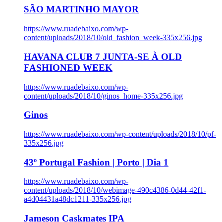
SÃO MARTINHO MAYOR
https://www.ruadebaixo.com/wp-
content/uploads/2018/10/old_fashion_week-335x256.jpg
HAVANA CLUB 7 JUNTA-SE À OLD
FASHIONED WEEK
https://www.ruadebaixo.com/wp-
content/uploads/2018/10/ginos_home-335x256.jpg
Ginos
https://www.ruadebaixo.com/wp-content/uploads/2018/10/pf-
335x256.jpg
43º Portugal Fashion | Porto | Dia 1
https://www.ruadebaixo.com/wp-
content/uploads/2018/10/webimage-490c4386-0d44-42f1-
a4d04431a48dc1211-335x256.jpg
Jameson Caskmates IPA