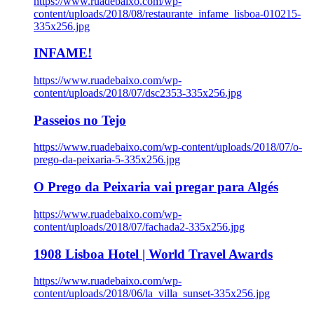
https://www.ruadebaixo.com/wp-
content/uploads/2018/08/restaurante_infame_lisboa-010215-
335x256.jpg
INFAME!
https://www.ruadebaixo.com/wp-
content/uploads/2018/07/dsc2353-335x256.jpg
Passeios no Tejo
https://www.ruadebaixo.com/wp-content/uploads/2018/07/o-
prego-da-peixaria-5-335x256.jpg
O Prego da Peixaria vai pregar para Algés
https://www.ruadebaixo.com/wp-
content/uploads/2018/07/fachada2-335x256.jpg
1908 Lisboa Hotel | World Travel Awards
https://www.ruadebaixo.com/wp-
content/uploads/2018/06/la_villa_sunset-335x256.jpg