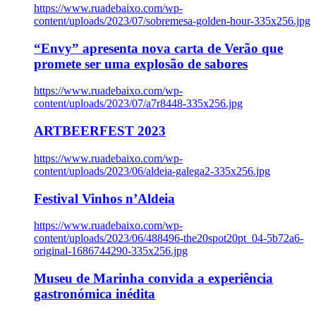
https://www.ruadebaixo.com/wp-
content/uploads/2023/07/sobremesa-golden-hour-335x256.jpg
“Envy” apresenta nova carta de Verão que
promete ser uma explosão de sabores
https://www.ruadebaixo.com/wp-
content/uploads/2023/07/a7r8448-335x256.jpg
ARTBEERFEST 2023
https://www.ruadebaixo.com/wp-
content/uploads/2023/06/aldeia-galega2-335x256.jpg
Festival Vinhos n’Aldeia
https://www.ruadebaixo.com/wp-
content/uploads/2023/06/488496-the20spot20pt_04-5b72a6-
original-1686744290-335x256.jpg
Museu de Marinha convida a experiência
gastronómica inédita