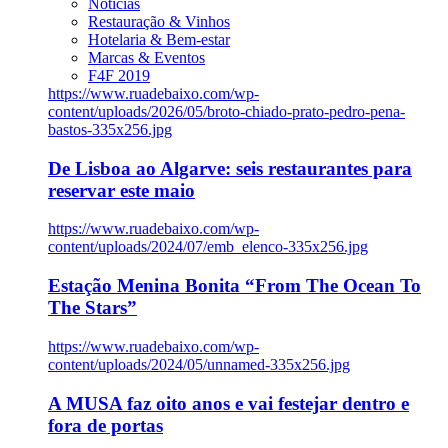
Notícias
Restauração & Vinhos
Hotelaria & Bem-estar
Marcas & Eventos
F4F 2019
https://www.ruadebaixo.com/wp-
content/uploads/2026/05/broto-chiado-prato-pedro-pena-
bastos-335x256.jpg
De Lisboa ao Algarve: seis restaurantes para
reservar este maio
https://www.ruadebaixo.com/wp-
content/uploads/2024/07/emb_elenco-335x256.jpg
Estação Menina Bonita “From The Ocean To
The Stars”
https://www.ruadebaixo.com/wp-
content/uploads/2024/05/unnamed-335x256.jpg
A MUSA faz oito anos e vai festejar dentro e
fora de portas