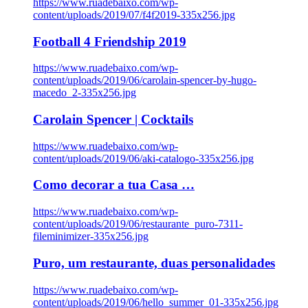
https://www.ruadebaixo.com/wp-
content/uploads/2019/07/f4f2019-335x256.jpg
Football 4 Friendship 2019
https://www.ruadebaixo.com/wp-
content/uploads/2019/06/carolain-spencer-by-hugo-
macedo_2-335x256.jpg
Carolain Spencer | Cocktails
https://www.ruadebaixo.com/wp-
content/uploads/2019/06/aki-catalogo-335x256.jpg
Como decorar a tua Casa …
https://www.ruadebaixo.com/wp-
content/uploads/2019/06/restaurante_puro-7311-
fileminimizer-335x256.jpg
Puro, um restaurante, duas personalidades
https://www.ruadebaixo.com/wp-
content/uploads/2019/06/hello_summer_01-335x256.jpg