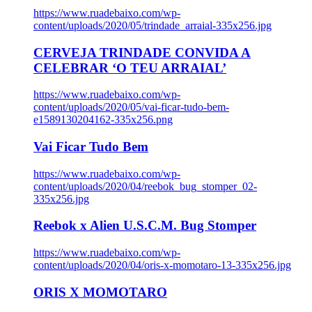
https://www.ruadebaixo.com/wp-
content/uploads/2020/05/trindade_arraial-335x256.jpg
CERVEJA TRINDADE CONVIDA A
CELEBRAR ‘O TEU ARRAIAL’
https://www.ruadebaixo.com/wp-
content/uploads/2020/05/vai-ficar-tudo-bem-
e1589130204162-335x256.png
Vai Ficar Tudo Bem
https://www.ruadebaixo.com/wp-
content/uploads/2020/04/reebok_bug_stomper_02-
335x256.jpg
Reebok x Alien U.S.C.M. Bug Stomper
https://www.ruadebaixo.com/wp-
content/uploads/2020/04/oris-x-momotaro-13-335x256.jpg
ORIS X MOMOTARO