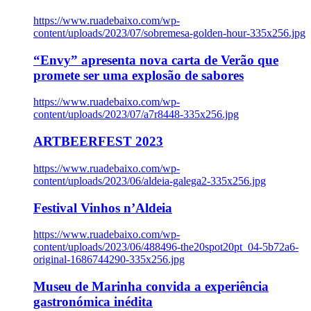
https://www.ruadebaixo.com/wp-
content/uploads/2023/07/sobremesa-golden-hour-335x256.jpg
“Envy” apresenta nova carta de Verão que
promete ser uma explosão de sabores
https://www.ruadebaixo.com/wp-
content/uploads/2023/07/a7r8448-335x256.jpg
ARTBEERFEST 2023
https://www.ruadebaixo.com/wp-
content/uploads/2023/06/aldeia-galega2-335x256.jpg
Festival Vinhos n’Aldeia
https://www.ruadebaixo.com/wp-
content/uploads/2023/06/488496-the20spot20pt_04-5b72a6-
original-1686744290-335x256.jpg
Museu de Marinha convida a experiência
gastronómica inédita