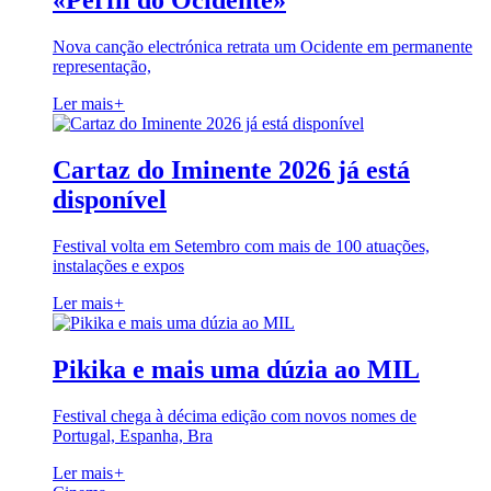
«Perfil do Ocidente»
Nova canção electrónica retrata um Ocidente em permanente
representação,
Ler mais
+
Cartaz do Iminente 2026 já está
disponível
Festival volta em Setembro com mais de 100 atuações,
instalações e expos
Ler mais
+
Pikika e mais uma dúzia ao MIL
Festival chega à décima edição com novos nomes de
Portugal, Espanha, Bra
Ler mais
+