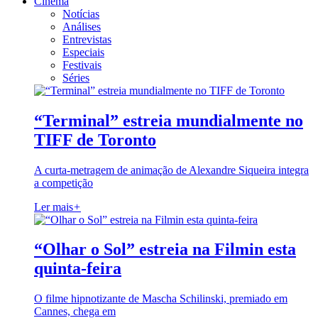
Cinema
Notícias
Análises
Entrevistas
Especiais
Festivais
Séries
“Terminal” estreia mundialmente no
TIFF de Toronto
A curta-metragem de animação de Alexandre Siqueira integra
a competição
Ler mais
+
“Olhar o Sol” estreia na Filmin esta
quinta-feira
O filme hipnotizante de Mascha Schilinski, premiado em
Cannes, chega em