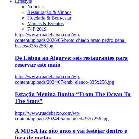
Lifestyle
Notícias
Restauração & Vinhos
Hotelaria & Bem-estar
Marcas & Eventos
F4F 2019
https://www.ruadebaixo.com/wp-
content/uploads/2026/05/broto-chiado-prato-pedro-pena-
bastos-335x256.jpg
De Lisboa ao Algarve: seis restaurantes para
reservar este maio
https://www.ruadebaixo.com/wp-
content/uploads/2024/07/emb_elenco-335x256.jpg
Estação Menina Bonita “From The Ocean To
The Stars”
https://www.ruadebaixo.com/wp-
content/uploads/2024/05/unnamed-335x256.jpg
A MUSA faz oito anos e vai festejar dentro e
fora de portas