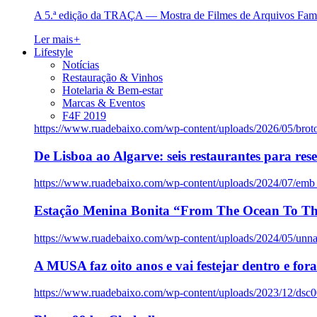
A 5.ª edição da TRAÇA — Mostra de Filmes de Arquivos Famil
Ler mais
+
Lifestyle
Notícias
Restauração & Vinhos
Hotelaria & Bem-estar
Marcas & Eventos
F4F 2019
https://www.ruadebaixo.com/wp-content/uploads/2026/05/brot
De Lisboa ao Algarve: seis restaurantes para res
https://www.ruadebaixo.com/wp-content/uploads/2024/07/emb
Estação Menina Bonita “From The Ocean To Th
https://www.ruadebaixo.com/wp-content/uploads/2024/05/un
A MUSA faz oito anos e vai festejar dentro e fora
https://www.ruadebaixo.com/wp-content/uploads/2023/12/dsc