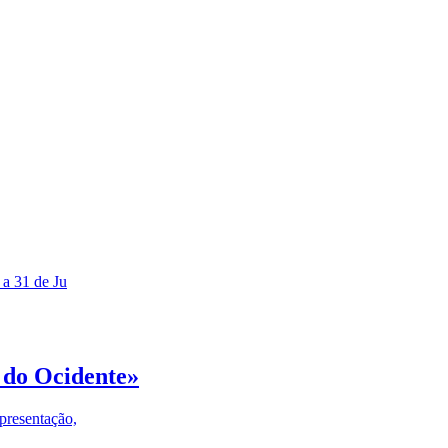
 a 31 de Ju
 do Ocidente»
presentação,