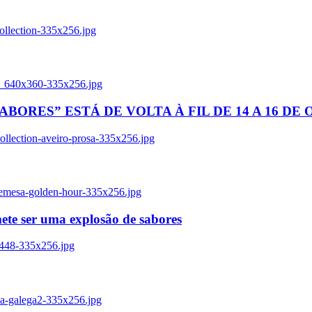
ollection-335x256.jpg
tl_640x360-335x256.jpg
BORES” ESTÁ DE VOLTA À FIL DE 14 A 16 DE
llection-aveiro-prosa-335x256.jpg
remesa-golden-hour-335x256.jpg
ete ser uma explosão de sabores
8448-335x256.jpg
ia-galega2-335x256.jpg