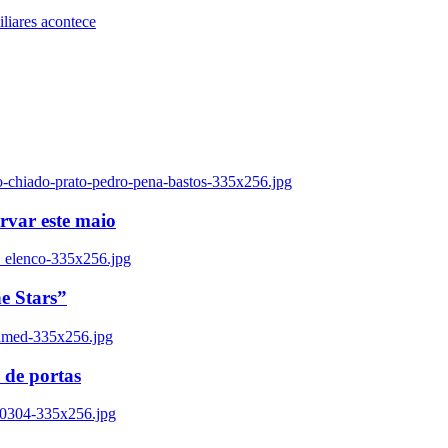
iares acontece
o-chiado-prato-pedro-pena-bastos-335x256.jpg
ervar este maio
_elenco-335x256.jpg
e Stars”
named-335x256.jpg
 de portas
00304-335x256.jpg