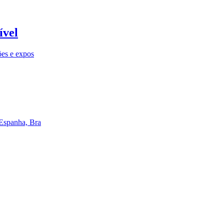
ível
ões e expos
 Espanha, Bra