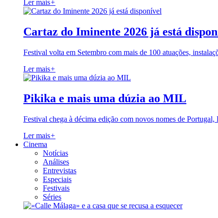
Ler mais
+
Cartaz do Iminente 2026 já está dispon
Festival volta em Setembro com mais de 100 atuações, instalaç
Ler mais
+
Pikika e mais uma dúzia ao MIL
Festival chega à décima edição com novos nomes de Portugal,
Ler mais
+
Cinema
Notícias
Análises
Entrevistas
Especiais
Festivais
Séries