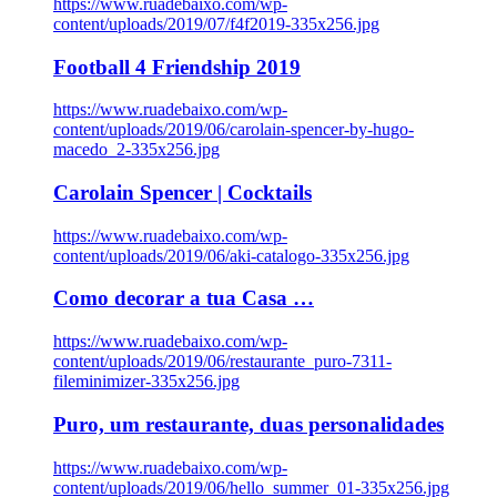
https://www.ruadebaixo.com/wp-
content/uploads/2019/07/f4f2019-335x256.jpg
Football 4 Friendship 2019
https://www.ruadebaixo.com/wp-
content/uploads/2019/06/carolain-spencer-by-hugo-
macedo_2-335x256.jpg
Carolain Spencer | Cocktails
https://www.ruadebaixo.com/wp-
content/uploads/2019/06/aki-catalogo-335x256.jpg
Como decorar a tua Casa …
https://www.ruadebaixo.com/wp-
content/uploads/2019/06/restaurante_puro-7311-
fileminimizer-335x256.jpg
Puro, um restaurante, duas personalidades
https://www.ruadebaixo.com/wp-
content/uploads/2019/06/hello_summer_01-335x256.jpg