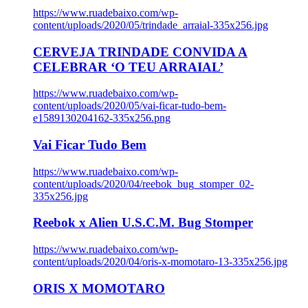
https://www.ruadebaixo.com/wp-
content/uploads/2020/05/trindade_arraial-335x256.jpg
CERVEJA TRINDADE CONVIDA A
CELEBRAR ‘O TEU ARRAIAL’
https://www.ruadebaixo.com/wp-
content/uploads/2020/05/vai-ficar-tudo-bem-
e1589130204162-335x256.png
Vai Ficar Tudo Bem
https://www.ruadebaixo.com/wp-
content/uploads/2020/04/reebok_bug_stomper_02-
335x256.jpg
Reebok x Alien U.S.C.M. Bug Stomper
https://www.ruadebaixo.com/wp-
content/uploads/2020/04/oris-x-momotaro-13-335x256.jpg
ORIS X MOMOTARO