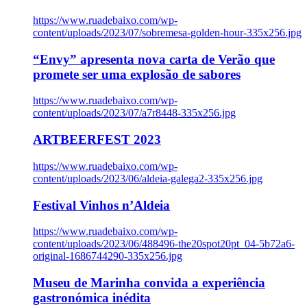
https://www.ruadebaixo.com/wp-
content/uploads/2023/07/sobremesa-golden-hour-335x256.jpg
“Envy” apresenta nova carta de Verão que
promete ser uma explosão de sabores
https://www.ruadebaixo.com/wp-
content/uploads/2023/07/a7r8448-335x256.jpg
ARTBEERFEST 2023
https://www.ruadebaixo.com/wp-
content/uploads/2023/06/aldeia-galega2-335x256.jpg
Festival Vinhos n’Aldeia
https://www.ruadebaixo.com/wp-
content/uploads/2023/06/488496-the20spot20pt_04-5b72a6-
original-1686744290-335x256.jpg
Museu de Marinha convida a experiência
gastronómica inédita