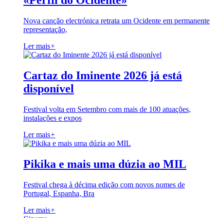
«Perfil do Ocidente»
Nova canção electrónica retrata um Ocidente em permanente
representação,
Ler mais
+
Cartaz do Iminente 2026 já está
disponível
Festival volta em Setembro com mais de 100 atuações,
instalações e expos
Ler mais
+
Pikika e mais uma dúzia ao MIL
Festival chega à décima edição com novos nomes de
Portugal, Espanha, Bra
Ler mais
+