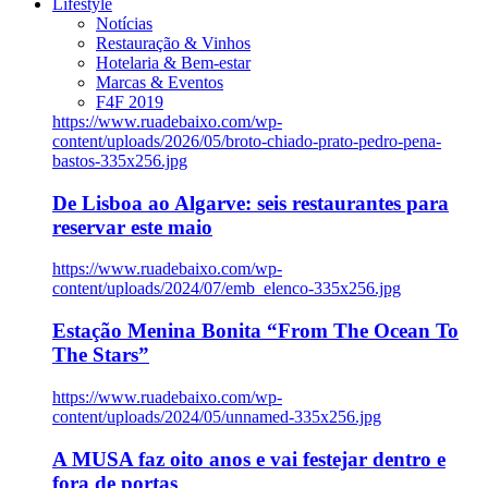
Lifestyle
Notícias
Restauração & Vinhos
Hotelaria & Bem-estar
Marcas & Eventos
F4F 2019
https://www.ruadebaixo.com/wp-
content/uploads/2026/05/broto-chiado-prato-pedro-pena-
bastos-335x256.jpg
De Lisboa ao Algarve: seis restaurantes para
reservar este maio
https://www.ruadebaixo.com/wp-
content/uploads/2024/07/emb_elenco-335x256.jpg
Estação Menina Bonita “From The Ocean To
The Stars”
https://www.ruadebaixo.com/wp-
content/uploads/2024/05/unnamed-335x256.jpg
A MUSA faz oito anos e vai festejar dentro e
fora de portas