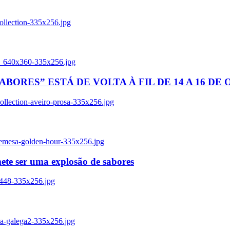
ollection-335x256.jpg
tl_640x360-335x256.jpg
BORES” ESTÁ DE VOLTA À FIL DE 14 A 16 DE
llection-aveiro-prosa-335x256.jpg
remesa-golden-hour-335x256.jpg
ete ser uma explosão de sabores
8448-335x256.jpg
ia-galega2-335x256.jpg