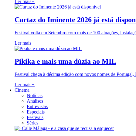
Ler mais
+
Cartaz do Iminente 2026 já está dispon
Festival volta em Setembro com mais de 100 atuações, instalaç
Ler mais
+
Pikika e mais uma dúzia ao MIL
Festival chega à décima edição com novos nomes de Portugal,
Ler mais
+
Cinema
Notícias
Análises
Entrevistas
Especiais
Festivais
Séries