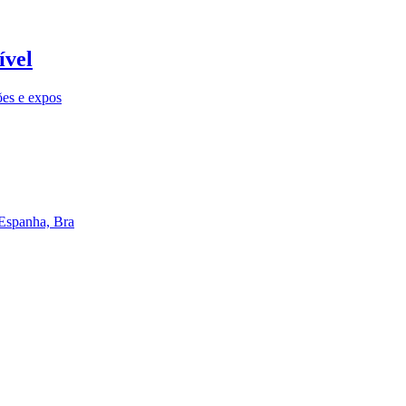
ível
ões e expos
 Espanha, Bra