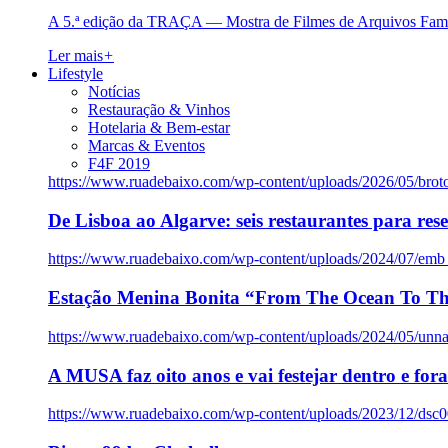
A 5.ª edição da TRAÇA — Mostra de Filmes de Arquivos Famil
Ler mais
+
Lifestyle
Notícias
Restauração & Vinhos
Hotelaria & Bem-estar
Marcas & Eventos
F4F 2019
https://www.ruadebaixo.com/wp-content/uploads/2026/05/brot
De Lisboa ao Algarve: seis restaurantes para res
https://www.ruadebaixo.com/wp-content/uploads/2024/07/emb
Estação Menina Bonita “From The Ocean To Th
https://www.ruadebaixo.com/wp-content/uploads/2024/05/un
A MUSA faz oito anos e vai festejar dentro e fora
https://www.ruadebaixo.com/wp-content/uploads/2023/12/dsc