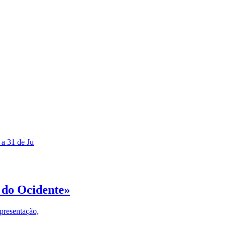
 a 31 de Ju
 do Ocidente»
presentação,