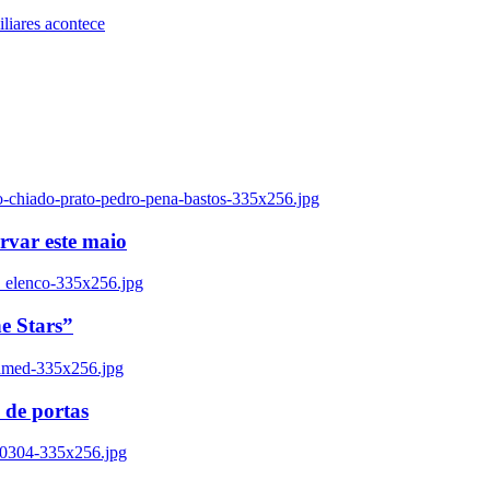
iares acontece
o-chiado-prato-pedro-pena-bastos-335x256.jpg
ervar este maio
_elenco-335x256.jpg
e Stars”
named-335x256.jpg
 de portas
00304-335x256.jpg