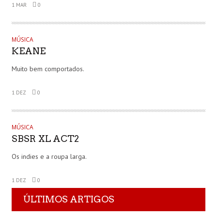
1 MAR
0
MÚSICA
KEANE
Muito bem comportados.
1 DEZ
0
MÚSICA
SBSR XL ACT2
Os indies e a roupa larga.
1 DEZ
0
ÚLTIMOS ARTIGOS