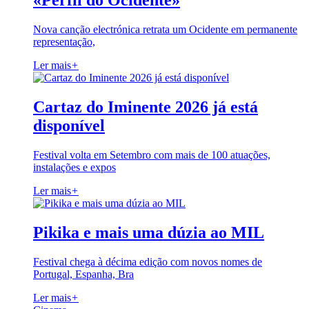
«Perfil do Ocidente»
Nova canção electrónica retrata um Ocidente em permanente
representação,
Ler mais
+
Cartaz do Iminente 2026 já está
disponível
Festival volta em Setembro com mais de 100 atuações,
instalações e expos
Ler mais
+
Pikika e mais uma dúzia ao MIL
Festival chega à décima edição com novos nomes de
Portugal, Espanha, Bra
Ler mais
+