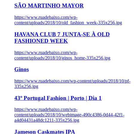
SÃO MARTINHO MAYOR
https://www.ruadebaixo.com/wp-
content/uploads/2018/10/old_fashion_week-335x256.jpg
HAVANA CLUB 7 JUNTA-SE À OLD
FASHIONED WEEK
https://www.ruadebaixo.com/wp-
content/uploads/2018/10/ginos_home-335x256.jpg
Ginos
https://www.ruadebaixo.com/wp-content/uploads/2018/10/pf-
335x256.jpg
43º Portugal Fashion | Porto | Dia 1
https://www.ruadebaixo.com/wp-
content/uploads/2018/10/webimage-490c4386-0d44-42f1-
a4d04431a48dc1211-335x256.jpg
Jameson Caskmates IPA