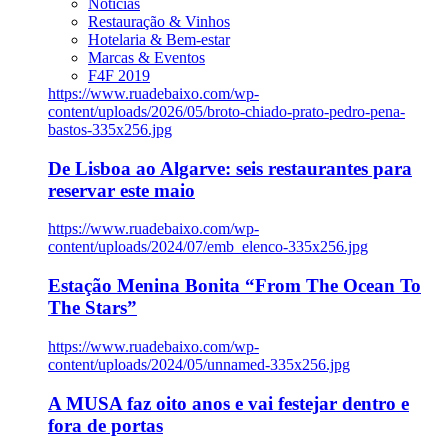
Notícias
Restauração & Vinhos
Hotelaria & Bem-estar
Marcas & Eventos
F4F 2019
https://www.ruadebaixo.com/wp-
content/uploads/2026/05/broto-chiado-prato-pedro-pena-
bastos-335x256.jpg
De Lisboa ao Algarve: seis restaurantes para
reservar este maio
https://www.ruadebaixo.com/wp-
content/uploads/2024/07/emb_elenco-335x256.jpg
Estação Menina Bonita “From The Ocean To
The Stars”
https://www.ruadebaixo.com/wp-
content/uploads/2024/05/unnamed-335x256.jpg
A MUSA faz oito anos e vai festejar dentro e
fora de portas