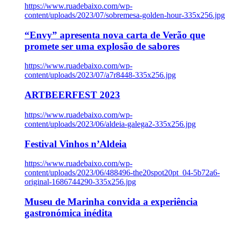
https://www.ruadebaixo.com/wp-
content/uploads/2023/07/sobremesa-golden-hour-335x256.jpg
“Envy” apresenta nova carta de Verão que
promete ser uma explosão de sabores
https://www.ruadebaixo.com/wp-
content/uploads/2023/07/a7r8448-335x256.jpg
ARTBEERFEST 2023
https://www.ruadebaixo.com/wp-
content/uploads/2023/06/aldeia-galega2-335x256.jpg
Festival Vinhos n’Aldeia
https://www.ruadebaixo.com/wp-
content/uploads/2023/06/488496-the20spot20pt_04-5b72a6-
original-1686744290-335x256.jpg
Museu de Marinha convida a experiência
gastronómica inédita