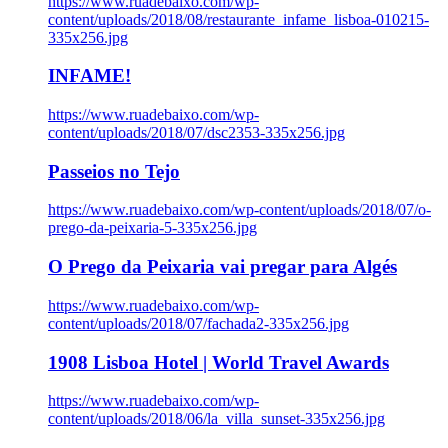
https://www.ruadebaixo.com/wp-
content/uploads/2018/08/restaurante_infame_lisboa-010215-
335x256.jpg
INFAME!
https://www.ruadebaixo.com/wp-
content/uploads/2018/07/dsc2353-335x256.jpg
Passeios no Tejo
https://www.ruadebaixo.com/wp-content/uploads/2018/07/o-
prego-da-peixaria-5-335x256.jpg
O Prego da Peixaria vai pregar para Algés
https://www.ruadebaixo.com/wp-
content/uploads/2018/07/fachada2-335x256.jpg
1908 Lisboa Hotel | World Travel Awards
https://www.ruadebaixo.com/wp-
content/uploads/2018/06/la_villa_sunset-335x256.jpg