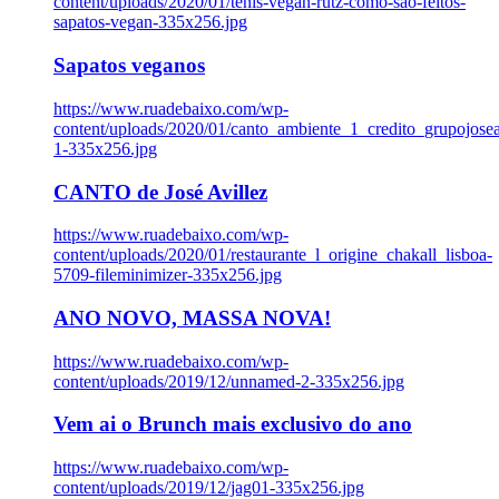
content/uploads/2020/01/tenis-vegan-rutz-como-sao-feitos-
sapatos-vegan-335x256.jpg
Sapatos veganos
https://www.ruadebaixo.com/wp-
content/uploads/2020/01/canto_ambiente_1_credito_grupojosea
1-335x256.jpg
CANTO de José Avillez
https://www.ruadebaixo.com/wp-
content/uploads/2020/01/restaurante_l_origine_chakall_lisboa-
5709-fileminimizer-335x256.jpg
ANO NOVO, MASSA NOVA!
https://www.ruadebaixo.com/wp-
content/uploads/2019/12/unnamed-2-335x256.jpg
Vem ai o Brunch mais exclusivo do ano
https://www.ruadebaixo.com/wp-
content/uploads/2019/12/jag01-335x256.jpg