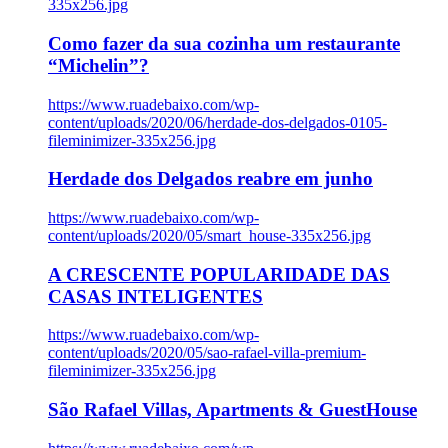
335x256.jpg
Como fazer da sua cozinha um restaurante
“Michelin”?
https://www.ruadebaixo.com/wp-
content/uploads/2020/06/herdade-dos-delgados-0105-
fileminimizer-335x256.jpg
Herdade dos Delgados reabre em junho
https://www.ruadebaixo.com/wp-
content/uploads/2020/05/smart_house-335x256.jpg
A CRESCENTE POPULARIDADE DAS
CASAS INTELIGENTES
https://www.ruadebaixo.com/wp-
content/uploads/2020/05/sao-rafael-villa-premium-
fileminimizer-335x256.jpg
São Rafael Villas, Apartments & GuestHouse