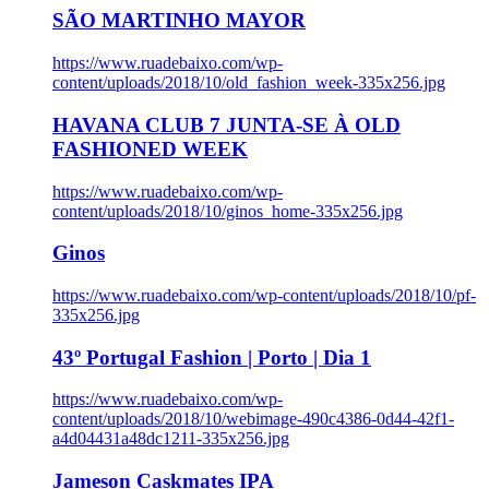
SÃO MARTINHO MAYOR
https://www.ruadebaixo.com/wp-
content/uploads/2018/10/old_fashion_week-335x256.jpg
HAVANA CLUB 7 JUNTA-SE À OLD
FASHIONED WEEK
https://www.ruadebaixo.com/wp-
content/uploads/2018/10/ginos_home-335x256.jpg
Ginos
https://www.ruadebaixo.com/wp-content/uploads/2018/10/pf-
335x256.jpg
43º Portugal Fashion | Porto | Dia 1
https://www.ruadebaixo.com/wp-
content/uploads/2018/10/webimage-490c4386-0d44-42f1-
a4d04431a48dc1211-335x256.jpg
Jameson Caskmates IPA