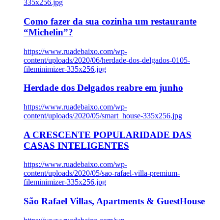
335x256.jpg
Como fazer da sua cozinha um restaurante
“Michelin”?
https://www.ruadebaixo.com/wp-
content/uploads/2020/06/herdade-dos-delgados-0105-
fileminimizer-335x256.jpg
Herdade dos Delgados reabre em junho
https://www.ruadebaixo.com/wp-
content/uploads/2020/05/smart_house-335x256.jpg
A CRESCENTE POPULARIDADE DAS
CASAS INTELIGENTES
https://www.ruadebaixo.com/wp-
content/uploads/2020/05/sao-rafael-villa-premium-
fileminimizer-335x256.jpg
São Rafael Villas, Apartments & GuestHouse