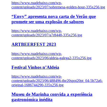
https://www.ruadebaixo.com/wp-
content/uploads/2023/07/sobremesa-golden-hour-335x256.jpg
“Envy” apresenta nova carta de Verão que
promete ser uma explosão de sabores
https://www.ruadebaixo.com/wp-
content/uploads/2023/07/a7r8448-335x256.jpg
ARTBEERFEST 2023
https://www.ruadebaixo.com/wp-
content/uploads/2023/06/aldeia-galega2-335x256.jpg
Festival Vinhos n’Aldeia
https://www.ruadebaixo.com/wp-
content/uploads/2023/06/488496-the20spot20pt_04-5b72a6-
original-1686744290-335x256.jpg
Museu de Marinha convida a experiência
gastronómica inédita