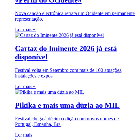
«Perfil do Ocidente»
Nova canção electrónica retrata um Ocidente em permanente
representação,
Ler mais
+
Cartaz do Iminente 2026 já está
disponível
Festival volta em Setembro com mais de 100 atuações,
instalações e expos
Ler mais
+
Pikika e mais uma dúzia ao MIL
Festival chega à décima edição com novos nomes de
Portugal, Espanha, Bra
Ler mais
+