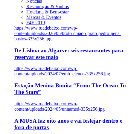
Notícias
Restauração & Vinhos
Hotelaria & Bem-estar
Marcas & Eventos
F4F 2019
https://www.ruadebaixo.com/wp-
content/uploads/2026/05/broto-chiado-prato-pedro-pena-
bastos-335x256.jpg
De Lisboa ao Algarve: seis restaurantes para
reservar este maio
https://www.ruadebaixo.com/wp-
content/uploads/2024/07/emb_elenco-335x256.jpg
Estação Menina Bonita “From The Ocean To
The Stars”
https://www.ruadebaixo.com/wp-
content/uploads/2024/05/unnamed-335x256.jpg
A MUSA faz oito anos e vai festejar dentro e
fora de portas