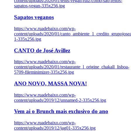
content/uploads/2020/01/tenis-vegan-rutz-como-sao-feitos-
sapatos-vegan-335x256.jpg
Sapatos veganos
https://www.ruadebaixo.com/wp-
content/uploads/2020/01/canto_ambiente_1_credito_grupojosea
1-335x256.jpg
CANTO de José Avillez
https://www.ruadebaixo.com/wp-
content/uploads/2020/01/restaurante_l_origine_chakall_lisboa-
5709-fileminimizer-335x256.jpg
ANO NOVO, MASSA NOVA!
https://www.ruadebaixo.com/wp-
content/uploads/2019/12/unnamed-2-335x256.jpg
Vem ai o Brunch mais exclusivo do ano
https://www.ruadebaixo.com/wp-
content/uploads/2019/12/jag01-335x256.jpg