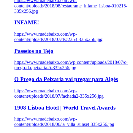
https://www.ruadebaixo.com/wp-
content/uploads/2018/08/restaurante_infame_lisboa-010215-
335x256.jpg
INFAME!
https://www.ruadebaixo.com/wp-
content/uploads/2018/07/dsc2353-335x256.jpg
Passeios no Tejo
https://www.ruadebaixo.com/wp-content/uploads/2018/07/o-
prego-da-peixaria-5-335x256.jpg
O Prego da Peixaria vai pregar para Algés
https://www.ruadebaixo.com/wp-
content/uploads/2018/07/fachada2-335x256.jpg
1908 Lisboa Hotel | World Travel Awards
https://www.ruadebaixo.com/wp-
content/uploads/2018/06/la_villa_sunset-335x256.jpg