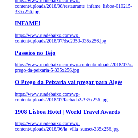
https://www.ruadebaixo.com/wp-
content/uploads/2018/08/restaurante_infame_lisboa-010215-
335x256.jpg
INFAME!
https://www.ruadebaixo.com/wp-
content/uploads/2018/07/dsc2353-335x256.jpg
Passeios no Tejo
https://www.ruadebaixo.com/wp-content/uploads/2018/07/o-
prego-da-peixaria-5-335x256.jpg
O Prego da Peixaria vai pregar para Algés
https://www.ruadebaixo.com/wp-
content/uploads/2018/07/fachada2-335x256.jpg
1908 Lisboa Hotel | World Travel Awards
https://www.ruadebaixo.com/wp-
content/uploads/2018/06/la_villa_sunset-335x256.jpg