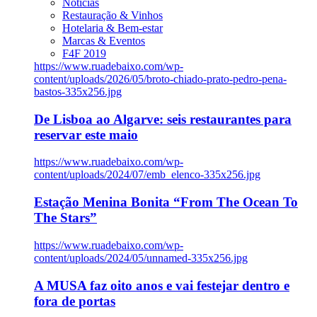
Notícias
Restauração & Vinhos
Hotelaria & Bem-estar
Marcas & Eventos
F4F 2019
https://www.ruadebaixo.com/wp-
content/uploads/2026/05/broto-chiado-prato-pedro-pena-
bastos-335x256.jpg
De Lisboa ao Algarve: seis restaurantes para
reservar este maio
https://www.ruadebaixo.com/wp-
content/uploads/2024/07/emb_elenco-335x256.jpg
Estação Menina Bonita “From The Ocean To
The Stars”
https://www.ruadebaixo.com/wp-
content/uploads/2024/05/unnamed-335x256.jpg
A MUSA faz oito anos e vai festejar dentro e
fora de portas