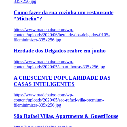
335x256.jpg
Como fazer da sua cozinha um restaurante
“Michelin”?
https://www.ruadebaixo.com/wp-
content/uploads/2020/06/herdade-dos-delgados-0105-
fileminimizer-335x256.jpg
Herdade dos Delgados reabre em junho
https://www.ruadebaixo.com/wp-
content/uploads/2020/05/smart_house-335x256.jpg
A CRESCENTE POPULARIDADE DAS
CASAS INTELIGENTES
https://www.ruadebaixo.com/wp-
content/uploads/2020/05/sao-rafael-villa-premium-
fileminimizer-335x256.jpg
São Rafael Villas, Apartments & GuestHouse