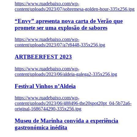
https://www.ruadebaixo.com/wp-
content/uploads/2023/07/sobremesa-golden-hour-335x256.jpg
“Envy” apresenta nova carta de Verão que
promete ser uma explosão de sabores
https://www.ruadebaixo.com/wp-
content/uploads/2023/07/a7r8448-335x256.jpg
ARTBEERFEST 2023
https://www.ruadebaixo.com/wp-
content/uploads/2023/06/aldeia-galega2-335x256.jpg
Festival Vinhos n’Aldeia
https://www.ruadebaixo.com/wp-
content/uploads/2023/06/488496-the20spot20pt_04-5b72a6-
original-1686744290-335x256.jpg
Museu de Marinha convida a experiência
gastronómica inédita