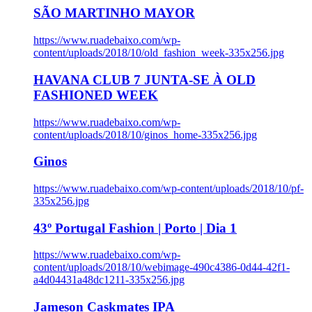
SÃO MARTINHO MAYOR
https://www.ruadebaixo.com/wp-
content/uploads/2018/10/old_fashion_week-335x256.jpg
HAVANA CLUB 7 JUNTA-SE À OLD
FASHIONED WEEK
https://www.ruadebaixo.com/wp-
content/uploads/2018/10/ginos_home-335x256.jpg
Ginos
https://www.ruadebaixo.com/wp-content/uploads/2018/10/pf-
335x256.jpg
43º Portugal Fashion | Porto | Dia 1
https://www.ruadebaixo.com/wp-
content/uploads/2018/10/webimage-490c4386-0d44-42f1-
a4d04431a48dc1211-335x256.jpg
Jameson Caskmates IPA