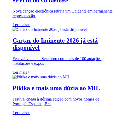
«Perfil do Ocidente»
Nova canção electrónica retrata um Ocidente em permanente
representação,
Ler mais
+
Cartaz do Iminente 2026 já está
disponível
Festival volta em Setembro com mais de 100 atuações,
instalações e expos
Ler mais
+
Pikika e mais uma dúzia ao MIL
Festival chega à décima edição com novos nomes de
Portugal, Espanha, Bra
Ler mais
+