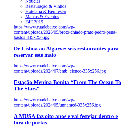
Notícias
Restauração & Vinhos
Hotelaria & Bem-estar
Marcas & Eventos
F4F 2019
https://www.ruadebaixo.com/wp-
content/uploads/2026/05/broto-chiado-prato-pedro-pena-
bastos-335x256.jpg
De Lisboa ao Algarve: seis restaurantes para
reservar este maio
https://www.ruadebaixo.com/wp-
content/uploads/2024/07/emb_elenco-335x256.jpg
Estação Menina Bonita “From The Ocean To
The Stars”
https://www.ruadebaixo.com/wp-
content/uploads/2024/05/unnamed-335x256.jpg
A MUSA faz oito anos e vai festejar dentro e
fora de portas