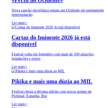
«Perfil do Ocidente»
Nova canção electrónica retrata um Ocidente em permanente
representação,
Ler mais
+
Cartaz do Iminente 2026 já está
disponível
Festival volta em Setembro com mais de 100 atuações,
instalações e expos
Ler mais
+
Pikika e mais uma dúzia ao MIL
Festival chega à décima edição com novos nomes de
Portugal, Espanha, Bra
Ler mais
+