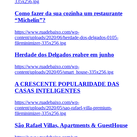
335x256.jpg
Como fazer da sua cozinha um restaurante
“Michelin”?
https://www.ruadebaixo.com/wp-
content/uploads/2020/06/herdade-dos-delgados-0105-
fileminimizer-335x256.jpg
Herdade dos Delgados reabre em junho
https://www.ruadebaixo.com/wp-
content/uploads/2020/05/smart_house-335x256.jpg
A CRESCENTE POPULARIDADE DAS
CASAS INTELIGENTES
https://www.ruadebaixo.com/wp-
content/uploads/2020/05/sao-rafael-villa-premium-
fileminimizer-335x256.jpg
São Rafael Villas, Apartments & GuestHouse