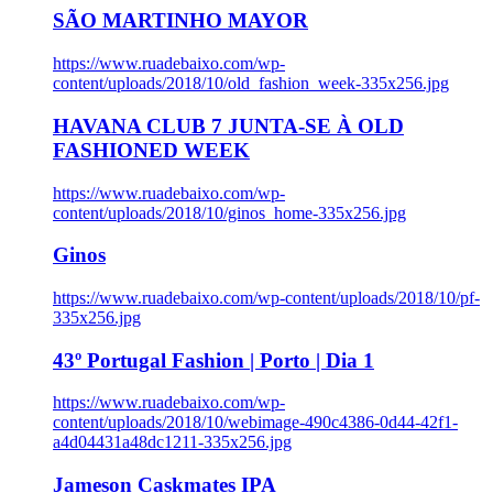
SÃO MARTINHO MAYOR
https://www.ruadebaixo.com/wp-
content/uploads/2018/10/old_fashion_week-335x256.jpg
HAVANA CLUB 7 JUNTA-SE À OLD
FASHIONED WEEK
https://www.ruadebaixo.com/wp-
content/uploads/2018/10/ginos_home-335x256.jpg
Ginos
https://www.ruadebaixo.com/wp-content/uploads/2018/10/pf-
335x256.jpg
43º Portugal Fashion | Porto | Dia 1
https://www.ruadebaixo.com/wp-
content/uploads/2018/10/webimage-490c4386-0d44-42f1-
a4d04431a48dc1211-335x256.jpg
Jameson Caskmates IPA