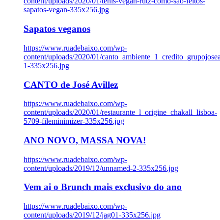
content/uploads/2020/01/tenis-vegan-rutz-como-sao-feitos-
sapatos-vegan-335x256.jpg
Sapatos veganos
https://www.ruadebaixo.com/wp-
content/uploads/2020/01/canto_ambiente_1_credito_grupojosea
1-335x256.jpg
CANTO de José Avillez
https://www.ruadebaixo.com/wp-
content/uploads/2020/01/restaurante_l_origine_chakall_lisboa-
5709-fileminimizer-335x256.jpg
ANO NOVO, MASSA NOVA!
https://www.ruadebaixo.com/wp-
content/uploads/2019/12/unnamed-2-335x256.jpg
Vem ai o Brunch mais exclusivo do ano
https://www.ruadebaixo.com/wp-
content/uploads/2019/12/jag01-335x256.jpg