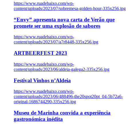
https://www.ruadebaixo.com/wp-
content/uploads/2023/07/sobremesa-golden-hour-335x256.jpg
“Envy” apresenta nova carta de Verão que
promete ser uma explosão de sabores
https://www.ruadebaixo.com/wp-
content/uploads/2023/07/a7r8448-335x256.jpg
ARTBEERFEST 2023
https://www.ruadebaixo.com/wp-
content/uploads/2023/06/aldeia-galega2-335x256.jpg
Festival Vinhos n’Aldeia
https://www.ruadebaixo.com/wp-
content/uploads/2023/06/488496-the20spot20pt_04-5b72a6-
original-1686744290-335x256.jpg
Museu de Marinha convida a experiência
gastronómica inédita