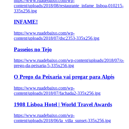
https://www.ruadebaixo.com/wp-
content/uploads/2018/08/restaurante_infame_lisboa-010215-
335x256.jpg
INFAME!
https://www.ruadebaixo.com/wp-
content/uploads/2018/07/dsc2353-335x256.jpg
Passeios no Tejo
https://www.ruadebaixo.com/wp-content/uploads/2018/07/o-
prego-da-peixaria-5-335x256.jpg
O Prego da Peixaria vai pregar para Algés
https://www.ruadebaixo.com/wp-
content/uploads/2018/07/fachada2-335x256.jpg
1908 Lisboa Hotel | World Travel Awards
https://www.ruadebaixo.com/wp-
content/uploads/2018/06/la_villa_sunset-335x256.jpg