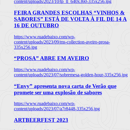
content/uploads/2023/10/tp_tl_640x360-335x256.jpg
FEIRA GRANDES ESCOLHAS “VINHOS &
SABORES” ESTÁ DE VOLTA À FIL DE 14 A
16 DE OUTUBRO
https://www.ruadebaixo.com/wp-
content/uploads/2023/09/ms-collection-aveiro-prosa-
335x256.jpg
“PROSA” ABRE EM AVEIRO
https://www.ruadebaixo.com/wp-
content/uploads/2023/07/sobremesa-golden-hour-335x256.jpg
“Envy” apresenta nova carta de Verão que
promete ser uma explosão de sabores
https://www.ruadebaixo.com/wp-
content/uploads/2023/07/a7r8448-335x256.jpg
ARTBEERFEST 2023