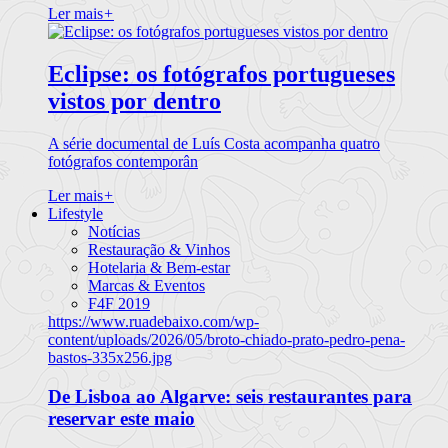
Ler mais
+
Eclipse: os fotógrafos portugueses
vistos por dentro
A série documental de Luís Costa acompanha quatro
fotógrafos contemporân
Ler mais
+
Lifestyle
Notícias
Restauração & Vinhos
Hotelaria & Bem-estar
Marcas & Eventos
F4F 2019
https://www.ruadebaixo.com/wp-
content/uploads/2026/05/broto-chiado-prato-pedro-pena-
bastos-335x256.jpg
De Lisboa ao Algarve: seis restaurantes para
reservar este maio