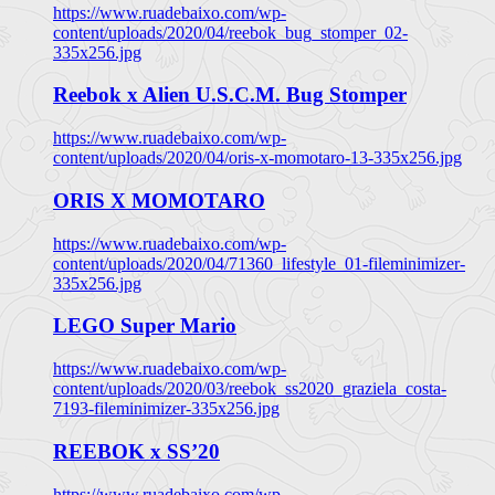
https://www.ruadebaixo.com/wp-
content/uploads/2020/04/reebok_bug_stomper_02-
335x256.jpg
Reebok x Alien U.S.C.M. Bug Stomper
https://www.ruadebaixo.com/wp-
content/uploads/2020/04/oris-x-momotaro-13-335x256.jpg
ORIS X MOMOTARO
https://www.ruadebaixo.com/wp-
content/uploads/2020/04/71360_lifestyle_01-fileminimizer-
335x256.jpg
LEGO Super Mario
https://www.ruadebaixo.com/wp-
content/uploads/2020/03/reebok_ss2020_graziela_costa-
7193-fileminimizer-335x256.jpg
REEBOK x SS’20
https://www.ruadebaixo.com/wp-