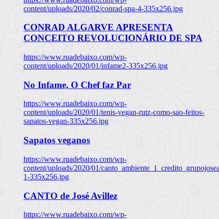
content/uploads/2020/02/conrad-spa-4-335x256.jpg
CONRAD ALGARVE APRESENTA
CONCEITO REVOLUCIONÁRIO DE SPA
https://www.ruadebaixo.com/wp-
content/uploads/2020/01/infame2-335x256.jpg
No Infame, O Chef faz Par
https://www.ruadebaixo.com/wp-
content/uploads/2020/01/tenis-vegan-rutz-como-sao-feitos-
sapatos-vegan-335x256.jpg
Sapatos veganos
https://www.ruadebaixo.com/wp-
content/uploads/2020/01/canto_ambiente_1_credito_grupojosea
1-335x256.jpg
CANTO de José Avillez
https://www.ruadebaixo.com/wp-