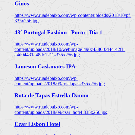
Ginos
https://www.ruadebaixo.com/wp-content/uploads/2018/10/pf-
335x256.jpg
43º Portugal Fashion | Porto | Dia 1
https://www.ruadebaixo.com/wp-
content/uploads/2018/10/webimage-490c4386-0d44-42f1-
a4d04431a48dc1211-335x256.jpg
Jameson Caskmates IPA
https://www.ruadebaixo.com/wp-
content/uploads/2018/09/rotatapas-335x256.jpg
Rota de Tapas Estrella Damm
https://www.ruadebaixo.com/wp-
content/uploads/2018/09/czar_hotel-335x256.jpg
Czar Lisbon Hotel