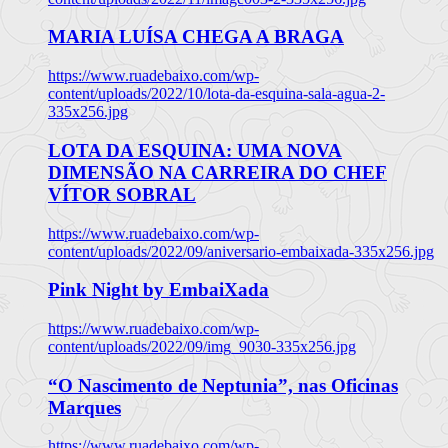
MARIA LUÍSA CHEGA A BRAGA
https://www.ruadebaixo.com/wp-
content/uploads/2022/10/lota-da-esquina-sala-agua-2-
335x256.jpg
LOTA DA ESQUINA: UMA NOVA
DIMENSÃO NA CARREIRA DO CHEF
VÍTOR SOBRAL
https://www.ruadebaixo.com/wp-
content/uploads/2022/09/aniversario-embaixada-335x256.jpg
Pink Night by EmbaiXada
https://www.ruadebaixo.com/wp-
content/uploads/2022/09/img_9030-335x256.jpg
“O Nascimento de Neptunia”, nas Oficinas
Marques
https://www.ruadebaixo.com/wp-