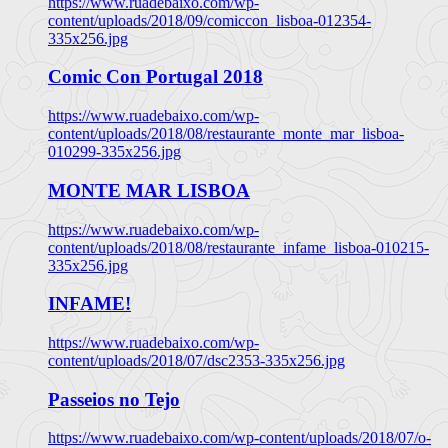
https://www.ruadebaixo.com/wp-
content/uploads/2018/09/comiccon_lisboa-012354-
335x256.jpg
Comic Con Portugal 2018
https://www.ruadebaixo.com/wp-
content/uploads/2018/08/restaurante_monte_mar_lisboa-
010299-335x256.jpg
MONTE MAR LISBOA
https://www.ruadebaixo.com/wp-
content/uploads/2018/08/restaurante_infame_lisboa-010215-
335x256.jpg
INFAME!
https://www.ruadebaixo.com/wp-
content/uploads/2018/07/dsc2353-335x256.jpg
Passeios no Tejo
https://www.ruadebaixo.com/wp-content/uploads/2018/07/o-