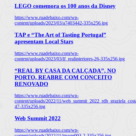
LEGO comemora os 100 anos da Disney
https://www.ruadebaixo.com/wp-
content/uploads/2023/03/a7403442-335x256.jpg
TAP e “The Art of Tasting Portugal”
apresentam Local Stars
https://www.ruadebaixo.com/wp-
content/uploads/2023/03/lf_realinteriores-26-335x256.jpg
“REAL BY CASA DA CALÇADA”, NO
PORTO, REABRE COM CONCEITO
RENOVADO
https://www.ruadebaixo.com/wp-
content/uploads/2022/11/web_summit_2022_rdb_graziela_cost
47-335x256.jpg
Web Summit 2022
https://www.ruadebaixo.com/wp-
content/uploads/2022/11/image003-2-335x256.jpg