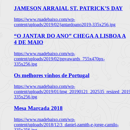
JAMESON ARRAIAL ST. PATRICK’S DAY
https://www.ruadebaixo.com/wp-
content/uploads/2019/02/jantardoano2019-335x256.jpg
“O JANTAR DO ANO” CHEGA A LISBOA A
4 DE MAIO
https://www.ruadebaixo.com/wp-
content/uploads/2019/02/ppvawards_755x470px-
335x256.jpg
Os melhores vinhos de Portugal
https://www.ruadebaixo.com/wp-
content/uploads/2019/01/img_20190121_202535_resized_20
335x256.jpg
Mesa Marcada 2018
https://www.ruadebaixo.com/wp-
content/uploads/2018/12/3_daniel-zamith-e-jorge-camilo-
335x256.jpg