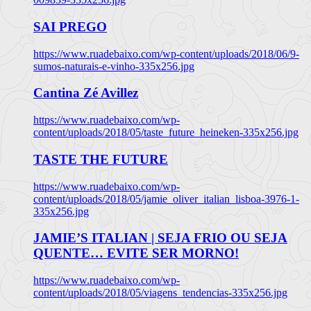
SAI PREGO
https://www.ruadebaixo.com/wp-content/uploads/2018/06/9-
sumos-naturais-e-vinho-335x256.jpg
Cantina Zé Avillez
https://www.ruadebaixo.com/wp-
content/uploads/2018/05/taste_future_heineken-335x256.jpg
TASTE THE FUTURE
https://www.ruadebaixo.com/wp-
content/uploads/2018/05/jamie_oliver_italian_lisboa-3976-1-
335x256.jpg
JAMIE’S ITALIAN | SEJA FRIO OU SEJA
QUENTE… EVITE SER MORNO!
https://www.ruadebaixo.com/wp-
content/uploads/2018/05/viagens_tendencias-335x256.jpg