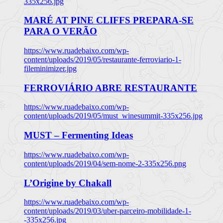
335x256.jpg
MARÉ AT PINE CLIFFS PREPARA-SE
PARA O VERÃO
https://www.ruadebaixo.com/wp-
content/uploads/2019/05/restaurante-ferroviario-1-
fileminimizer.jpg
FERROVIÁRIO ABRE RESTAURANTE
https://www.ruadebaixo.com/wp-
content/uploads/2019/05/must_winesummit-335x256.jpg
MUST – Fermenting Ideas
https://www.ruadebaixo.com/wp-
content/uploads/2019/04/sem-nome-2-335x256.png
L’Origine by Chakall
https://www.ruadebaixo.com/wp-
content/uploads/2019/03/uber-parceiro-mobilidade-1-
-335x256.jpg