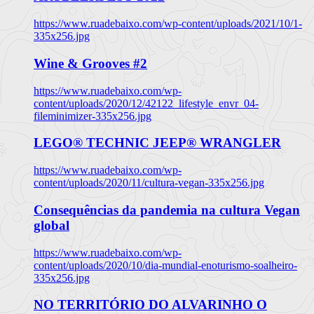
https://www.ruadebaixo.com/wp-content/uploads/2021/10/1-
335x256.jpg
Wine & Grooves #2
https://www.ruadebaixo.com/wp-
content/uploads/2020/12/42122_lifestyle_envr_04-
fileminimizer-335x256.jpg
LEGO® TECHNIC JEEP® WRANGLER
https://www.ruadebaixo.com/wp-
content/uploads/2020/11/cultura-vegan-335x256.jpg
Consequências da pandemia na cultura Vegan
global
https://www.ruadebaixo.com/wp-
content/uploads/2020/10/dia-mundial-enoturismo-soalheiro-
335x256.jpg
NO TERRITÓRIO DO ALVARINHO O