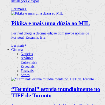
instalações e expos
Ler mais
+
Pikika e mais uma dúzia ao MIL
Festival chega à décima edição com novos nomes de
Portugal, Espanha, Bra
Ler mais
+
Cinema
Notícias
Análises
Entrevistas
Especiais
Festivais
Séries
“Terminal” estreia mundialmente no
TIFF de Toronto