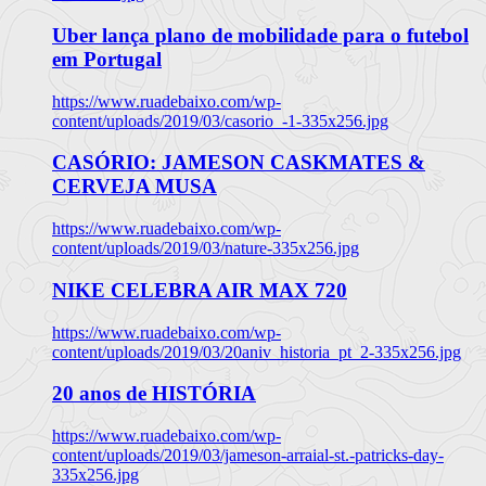
Uber lança plano de mobilidade para o futebol
em Portugal
https://www.ruadebaixo.com/wp-
content/uploads/2019/03/casorio_-1-335x256.jpg
CASÓRIO: JAMESON CASKMATES &
CERVEJA MUSA
https://www.ruadebaixo.com/wp-
content/uploads/2019/03/nature-335x256.jpg
NIKE CELEBRA AIR MAX 720
https://www.ruadebaixo.com/wp-
content/uploads/2019/03/20aniv_historia_pt_2-335x256.jpg
20 anos de HISTÓRIA
https://www.ruadebaixo.com/wp-
content/uploads/2019/03/jameson-arraial-st.-patricks-day-
335x256.jpg