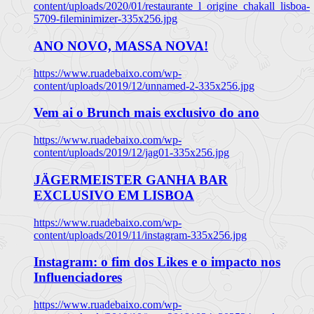
content/uploads/2020/01/restaurante_l_origine_chakall_lisboa-
5709-fileminimizer-335x256.jpg
ANO NOVO, MASSA NOVA!
https://www.ruadebaixo.com/wp-
content/uploads/2019/12/unnamed-2-335x256.jpg
Vem ai o Brunch mais exclusivo do ano
https://www.ruadebaixo.com/wp-
content/uploads/2019/12/jag01-335x256.jpg
JÄGERMEISTER GANHA BAR
EXCLUSIVO EM LISBOA
https://www.ruadebaixo.com/wp-
content/uploads/2019/11/instagram-335x256.jpg
Instagram: o fim dos Likes e o impacto nos
Influenciadores
https://www.ruadebaixo.com/wp-