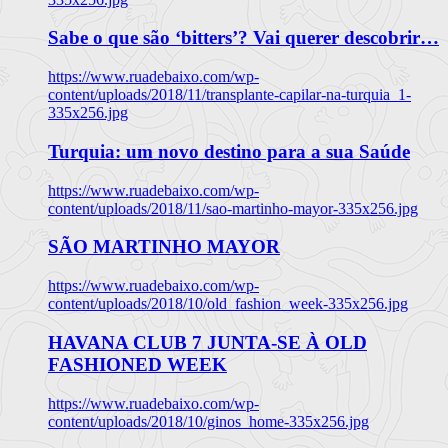
Sabe o que são ‘bitters’? Vai querer descobrir…
https://www.ruadebaixo.com/wp-
content/uploads/2018/11/transplante-capilar-na-turquia_1-
335x256.jpg
Turquia: um novo destino para a sua Saúde
https://www.ruadebaixo.com/wp-
content/uploads/2018/11/sao-martinho-mayor-335x256.jpg
SÃO MARTINHO MAYOR
https://www.ruadebaixo.com/wp-
content/uploads/2018/10/old_fashion_week-335x256.jpg
HAVANA CLUB 7 JUNTA-SE À OLD
FASHIONED WEEK
https://www.ruadebaixo.com/wp-
content/uploads/2018/10/ginos_home-335x256.jpg