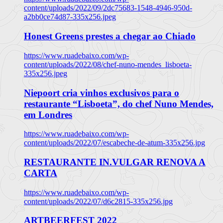
content/uploads/2022/09/2dc75683-1548-4946-950d-
a2bb0ce74d87-335x256.jpeg
Honest Greens prestes a chegar ao Chiado
https://www.ruadebaixo.com/wp-
content/uploads/2022/08/chef-nuno-mendes_lisboeta-
335x256.jpeg
Niepoort cria vinhos exclusivos para o
restaurante “Lisboeta”, do chef Nuno Mendes,
em Londres
https://www.ruadebaixo.com/wp-
content/uploads/2022/07/escabeche-de-atum-335x256.jpg
RESTAURANTE IN.VULGAR RENOVA A
CARTA
https://www.ruadebaixo.com/wp-
content/uploads/2022/07/d6c2815-335x256.jpg
ARTBEERFEST 2022