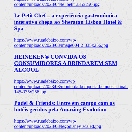
content/uploads/2023/04/le_petit-335x256.jpg
Le Petit Chef – a experiência gastronómica
interativa chega ao Sheraton Lisboa Hotel &
Spa
https://www.ruadebaixo.com/wp-
content/uploads/2023/03/image004-2-335x256.jpg
HEINEKEN® CONVIDA OS
CONSUMIDORES A BRINDAREM SEM
ÁLCOOL
https://www.ruadebaixo.com/wp-
content/uploads/2023/03/monte-da-bemposta-bemposta-final-
145-335x256.jpg
Padel & Friends: Entre em campo com os
hotéis geridos pela Amazing Evolution
https://www.ruadebaixo.com/wp-
content/uploads/2023/03/legodisney-scaled.jpg