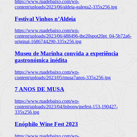
https://www.ruadebaixo.com/wp-
content/uploads/2023/06/aldeia-galega2-335x256.jpg
Festival Vinhos n’Aldeia
https://www.ruadebaixo.com/wp-
content/uploads/2023/06/488496-the20spot20pt_04-5b72a6-
original-1686744290-335x256.jpg
Museu de Marinha convida a experiência
gastronómica inédita
https://www.ruadebaixo.com/wp-
content/uploads/2023/05/musa7anos-335x256.jpg
7 ANOS DE MUSA
https://www.ruadebaixo.com/wp-
content/uploads/2023/04/lisbonwinefest-153-190427-
335x256.jpg
Enóphilo Wine Fest 2023
https://www.ruadebaixo.com/wp-