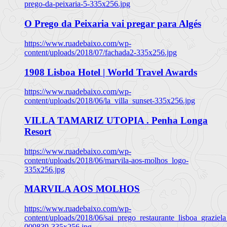
prego-da-peixaria-5-335x256.jpg
O Prego da Peixaria vai pregar para Algés
https://www.ruadebaixo.com/wp-
content/uploads/2018/07/fachada2-335x256.jpg
1908 Lisboa Hotel | World Travel Awards
https://www.ruadebaixo.com/wp-
content/uploads/2018/06/la_villa_sunset-335x256.jpg
VILLA TAMARIZ UTOPIA . Penha Longa
Resort
https://www.ruadebaixo.com/wp-
content/uploads/2018/06/marvila-aos-molhos_logo-
335x256.jpg
MARVILA AOS MOLHOS
https://www.ruadebaixo.com/wp-
content/uploads/2018/06/sai_prego_restaurante_lisboa_graziela
009839-335x256.jpg