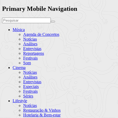
Primary Mobile Navigation
Música
Agenda de Concertos
Notícias
Análises
Entrevistas
Reportagens
Festivais
Som
Cinema
Notícias
Análises
Entrevistas
Especiais
Festivais
Séries
Lifestyle
Notícias
Restauração & Vinhos
Hotelaria & Bem-estar