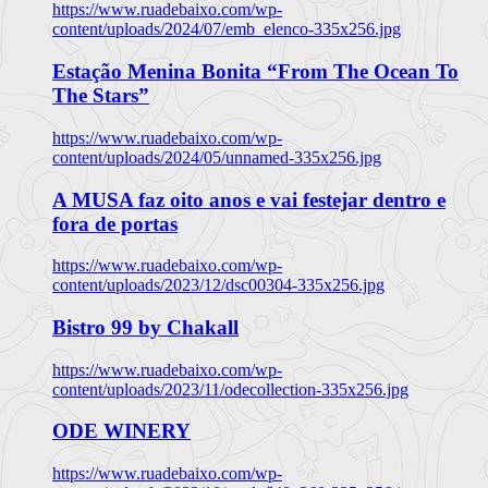
https://www.ruadebaixo.com/wp-
content/uploads/2024/07/emb_elenco-335x256.jpg
Estação Menina Bonita “From The Ocean To
The Stars”
https://www.ruadebaixo.com/wp-
content/uploads/2024/05/unnamed-335x256.jpg
A MUSA faz oito anos e vai festejar dentro e
fora de portas
https://www.ruadebaixo.com/wp-
content/uploads/2023/12/dsc00304-335x256.jpg
Bistro 99 by Chakall
https://www.ruadebaixo.com/wp-
content/uploads/2023/11/odecollection-335x256.jpg
ODE WINERY
https://www.ruadebaixo.com/wp-