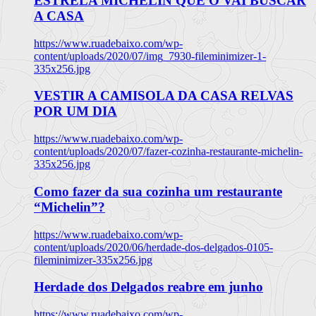
ESTRELA MICHELIN QUE O VAI BUSCAR
A CASA
https://www.ruadebaixo.com/wp-
content/uploads/2020/07/img_7930-fileminimizer-1-
335x256.jpg
VESTIR A CAMISOLA DA CASA RELVAS
POR UM DIA
https://www.ruadebaixo.com/wp-
content/uploads/2020/07/fazer-cozinha-restaurante-michelin-
335x256.jpg
Como fazer da sua cozinha um restaurante
“Michelin”?
https://www.ruadebaixo.com/wp-
content/uploads/2020/06/herdade-dos-delgados-0105-
fileminimizer-335x256.jpg
Herdade dos Delgados reabre em junho
https://www.ruadebaixo.com/wp-