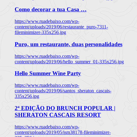
Como decorar a tua Casa …
https://www.ruadebaixo.com/wp-
content/uploads/2019/06/restaurante_puro-7311-
fileminimizer-335x256.jpg
Puro, um restaurante, duas personalidades
https://www.ruadebaixo.com/wp-
content/uploads/2019/06/hello_summer_01-335x256.jpg
Hello Summer Wine Party
https://www.ruadebaixo.com/wp-
content/uploads/2019/06/santos_sheraton_cascais-
335x256.jpg
2ª EDIÇÃO DO BRUNCH POPULAR |
SHERATON CASCAIS RESORT
https://www.ruadebaixo.com/wp-
content/uploads/2019/05/ism38178-fileminimizer-