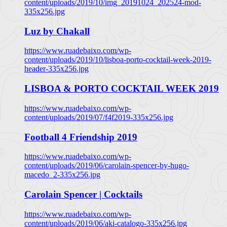
content/uploads/2019/10/img_20191024_202524-mod-
335x256.jpg
Luz by Chakall
https://www.ruadebaixo.com/wp-
content/uploads/2019/10/lisboa-porto-cocktail-week-2019-
header-335x256.jpg
LISBOA & PORTO COCKTAIL WEEK 2019
https://www.ruadebaixo.com/wp-
content/uploads/2019/07/f4f2019-335x256.jpg
Football 4 Friendship 2019
https://www.ruadebaixo.com/wp-
content/uploads/2019/06/carolain-spencer-by-hugo-
macedo_2-335x256.jpg
Carolain Spencer | Cocktails
https://www.ruadebaixo.com/wp-
content/uploads/2019/06/aki-catalogo-335x256.jpg