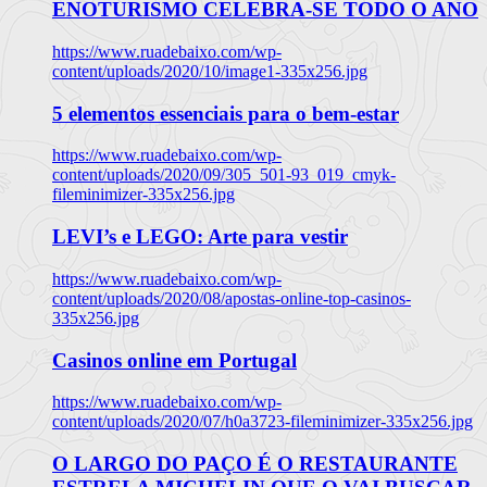
ENOTURISMO CELEBRA-SE TODO O ANO
https://www.ruadebaixo.com/wp-
content/uploads/2020/10/image1-335x256.jpg
5 elementos essenciais para o bem-estar
https://www.ruadebaixo.com/wp-
content/uploads/2020/09/305_501-93_019_cmyk-
fileminimizer-335x256.jpg
LEVI’s e LEGO: Arte para vestir
https://www.ruadebaixo.com/wp-
content/uploads/2020/08/apostas-online-top-casinos-
335x256.jpg
Casinos online em Portugal
https://www.ruadebaixo.com/wp-
content/uploads/2020/07/h0a3723-fileminimizer-335x256.jpg
O LARGO DO PAÇO É O RESTAURANTE