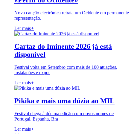
«Perfil do Ocidente»
Nova canção electrónica retrata um Ocidente em permanente
representação,
Ler mais
+
Cartaz do Iminente 2026 já está
disponível
Festival volta em Setembro com mais de 100 atuações,
instalações e expos
Ler mais
+
Pikika e mais uma dúzia ao MIL
Festival chega à décima edição com novos nomes de
Portugal, Espanha, Bra
Ler mais
+