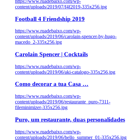
https://www.ruadebaixo.com/wp-
content/uploads/2019/07/f4f2019-335x256.jpg
Football 4 Friendship 2019
https://www.ruadebaixo.com/wp-
content/uploads/2019/06/carolain-spencer-by-hugo-
macedo_2-335x256.jpg
Carolain Spencer | Cocktails
https://www.ruadebaixo.com/wp-
content/uploads/2019/06/aki-catalogo-335x256.jpg
Como decorar a tua Casa …
https://www.ruadebaixo.com/wp-
content/uploads/2019/06/restaurante_puro-7311-
fileminimizer-335x256.jpg
Puro, um restaurante, duas personalidades
https://www.ruadebaixo.com/wp-
content/uploads/2019/06/hello_summer_01-335x256.jpg