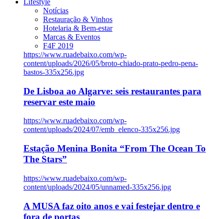
Lifestyle
Notícias
Restauração & Vinhos
Hotelaria & Bem-estar
Marcas & Eventos
F4F 2019
https://www.ruadebaixo.com/wp-
content/uploads/2026/05/broto-chiado-prato-pedro-pena-
bastos-335x256.jpg
De Lisboa ao Algarve: seis restaurantes para
reservar este maio
https://www.ruadebaixo.com/wp-
content/uploads/2024/07/emb_elenco-335x256.jpg
Estação Menina Bonita “From The Ocean To
The Stars”
https://www.ruadebaixo.com/wp-
content/uploads/2024/05/unnamed-335x256.jpg
A MUSA faz oito anos e vai festejar dentro e
fora de portas