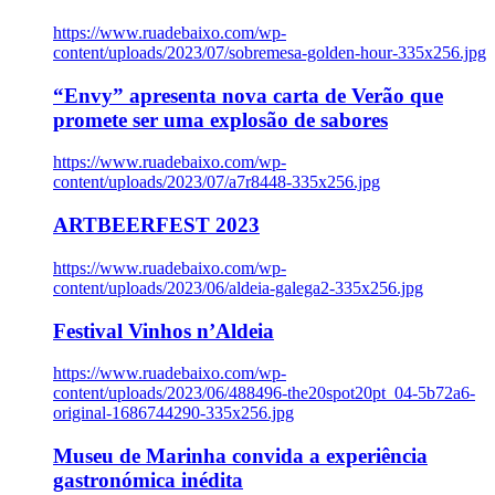
https://www.ruadebaixo.com/wp-
content/uploads/2023/07/sobremesa-golden-hour-335x256.jpg
“Envy” apresenta nova carta de Verão que
promete ser uma explosão de sabores
https://www.ruadebaixo.com/wp-
content/uploads/2023/07/a7r8448-335x256.jpg
ARTBEERFEST 2023
https://www.ruadebaixo.com/wp-
content/uploads/2023/06/aldeia-galega2-335x256.jpg
Festival Vinhos n’Aldeia
https://www.ruadebaixo.com/wp-
content/uploads/2023/06/488496-the20spot20pt_04-5b72a6-
original-1686744290-335x256.jpg
Museu de Marinha convida a experiência
gastronómica inédita