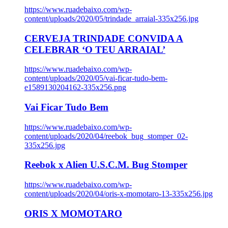
https://www.ruadebaixo.com/wp-
content/uploads/2020/05/trindade_arraial-335x256.jpg
CERVEJA TRINDADE CONVIDA A
CELEBRAR ‘O TEU ARRAIAL’
https://www.ruadebaixo.com/wp-
content/uploads/2020/05/vai-ficar-tudo-bem-
e1589130204162-335x256.png
Vai Ficar Tudo Bem
https://www.ruadebaixo.com/wp-
content/uploads/2020/04/reebok_bug_stomper_02-
335x256.jpg
Reebok x Alien U.S.C.M. Bug Stomper
https://www.ruadebaixo.com/wp-
content/uploads/2020/04/oris-x-momotaro-13-335x256.jpg
ORIS X MOMOTARO