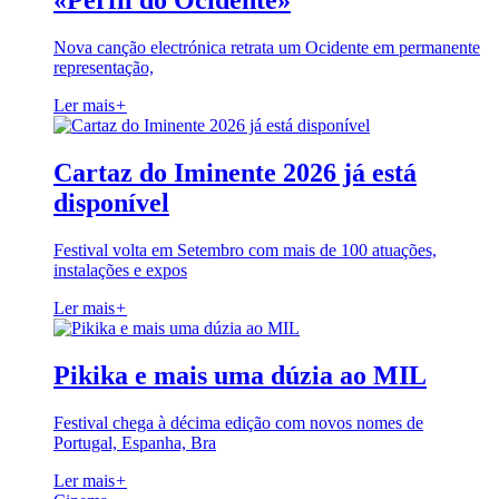
«Perfil do Ocidente»
Nova canção electrónica retrata um Ocidente em permanente
representação,
Ler mais
+
Cartaz do Iminente 2026 já está
disponível
Festival volta em Setembro com mais de 100 atuações,
instalações e expos
Ler mais
+
Pikika e mais uma dúzia ao MIL
Festival chega à décima edição com novos nomes de
Portugal, Espanha, Bra
Ler mais
+