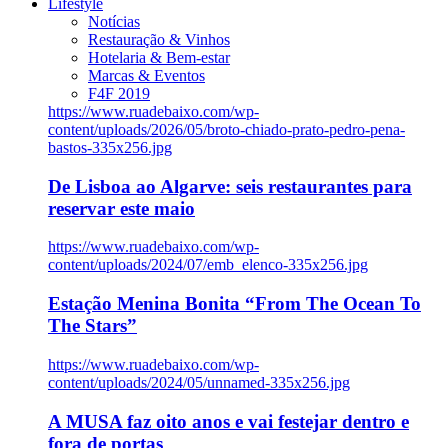
Lifestyle
Notícias
Restauração & Vinhos
Hotelaria & Bem-estar
Marcas & Eventos
F4F 2019
https://www.ruadebaixo.com/wp-
content/uploads/2026/05/broto-chiado-prato-pedro-pena-
bastos-335x256.jpg
De Lisboa ao Algarve: seis restaurantes para
reservar este maio
https://www.ruadebaixo.com/wp-
content/uploads/2024/07/emb_elenco-335x256.jpg
Estação Menina Bonita “From The Ocean To
The Stars”
https://www.ruadebaixo.com/wp-
content/uploads/2024/05/unnamed-335x256.jpg
A MUSA faz oito anos e vai festejar dentro e
fora de portas