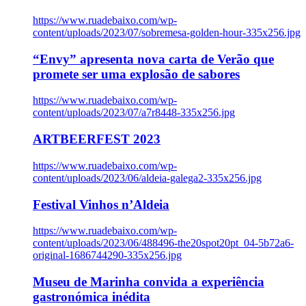
https://www.ruadebaixo.com/wp-
content/uploads/2023/07/sobremesa-golden-hour-335x256.jpg
“Envy” apresenta nova carta de Verão que
promete ser uma explosão de sabores
https://www.ruadebaixo.com/wp-
content/uploads/2023/07/a7r8448-335x256.jpg
ARTBEERFEST 2023
https://www.ruadebaixo.com/wp-
content/uploads/2023/06/aldeia-galega2-335x256.jpg
Festival Vinhos n’Aldeia
https://www.ruadebaixo.com/wp-
content/uploads/2023/06/488496-the20spot20pt_04-5b72a6-
original-1686744290-335x256.jpg
Museu de Marinha convida a experiência
gastronómica inédita