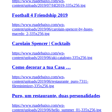
https://www.ruadebaixo.com/wp-
content/uploads/2019/07/f4f2019-335x256.jpg
Football 4 Friendship 2019
https://www.ruadebaixo.com/wp-
content/uploads/2019/06/carolain-spencer-by-hugo-
macedo_2-335x256.jpg
Carolain Spencer | Cocktails
https://www.ruadebaixo.com/wp-
content/uploads/2019/06/aki-catalogo-335x256.jpg
Como decorar a tua Casa …
https://www.ruadebaixo.com/wp-
content/uploads/2019/06/restaurante_puro-7311-
fileminimizer-335x256.jpg
Puro, um restaurante, duas personalidades
https://www.ruadebaixo.com/wp-
content/uploads/2019/06/hello_summer_01-335x256.jpg