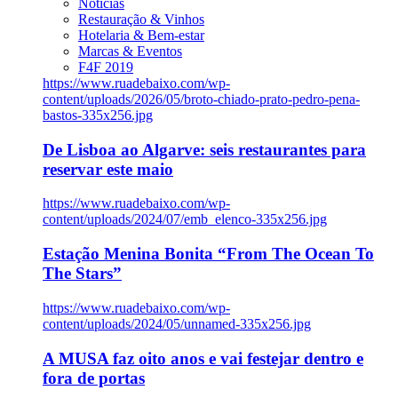
Notícias
Restauração & Vinhos
Hotelaria & Bem-estar
Marcas & Eventos
F4F 2019
https://www.ruadebaixo.com/wp-
content/uploads/2026/05/broto-chiado-prato-pedro-pena-
bastos-335x256.jpg
De Lisboa ao Algarve: seis restaurantes para
reservar este maio
https://www.ruadebaixo.com/wp-
content/uploads/2024/07/emb_elenco-335x256.jpg
Estação Menina Bonita “From The Ocean To
The Stars”
https://www.ruadebaixo.com/wp-
content/uploads/2024/05/unnamed-335x256.jpg
A MUSA faz oito anos e vai festejar dentro e
fora de portas