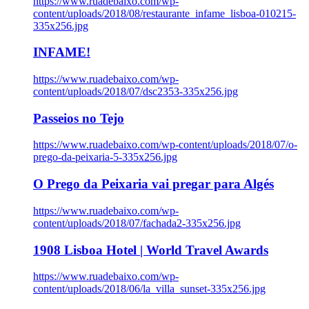
https://www.ruadebaixo.com/wp-
content/uploads/2018/08/restaurante_infame_lisboa-010215-
335x256.jpg
INFAME!
https://www.ruadebaixo.com/wp-
content/uploads/2018/07/dsc2353-335x256.jpg
Passeios no Tejo
https://www.ruadebaixo.com/wp-content/uploads/2018/07/o-
prego-da-peixaria-5-335x256.jpg
O Prego da Peixaria vai pregar para Algés
https://www.ruadebaixo.com/wp-
content/uploads/2018/07/fachada2-335x256.jpg
1908 Lisboa Hotel | World Travel Awards
https://www.ruadebaixo.com/wp-
content/uploads/2018/06/la_villa_sunset-335x256.jpg