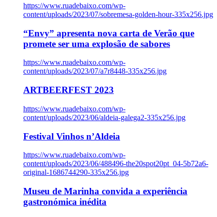
https://www.ruadebaixo.com/wp-
content/uploads/2023/07/sobremesa-golden-hour-335x256.jpg
“Envy” apresenta nova carta de Verão que
promete ser uma explosão de sabores
https://www.ruadebaixo.com/wp-
content/uploads/2023/07/a7r8448-335x256.jpg
ARTBEERFEST 2023
https://www.ruadebaixo.com/wp-
content/uploads/2023/06/aldeia-galega2-335x256.jpg
Festival Vinhos n’Aldeia
https://www.ruadebaixo.com/wp-
content/uploads/2023/06/488496-the20spot20pt_04-5b72a6-
original-1686744290-335x256.jpg
Museu de Marinha convida a experiência
gastronómica inédita