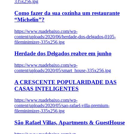
335x256.jpg
Como fazer da sua cozinha um restaurante
“Michelin”?
https://www.ruadebaixo.com/wp-
content/uploads/2020/06/herdade-dos-delgados-0105-
fileminimizer-335x256.jpg
Herdade dos Delgados reabre em junho
https://www.ruadebaixo.com/wp-
content/uploads/2020/05/smart_house-335x256.jpg
A CRESCENTE POPULARIDADE DAS
CASAS INTELIGENTES
https://www.ruadebaixo.com/wp-
content/uploads/2020/05/sao-rafael-villa-premium-
fileminimizer-335x256.jpg
São Rafael Villas, Apartments & GuestHouse