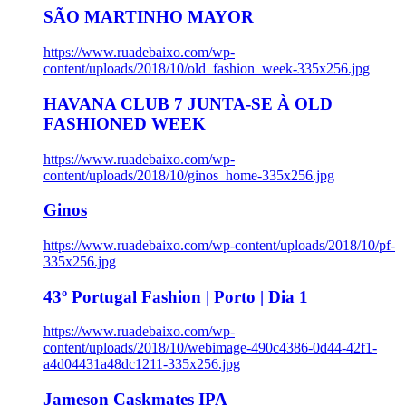
SÃO MARTINHO MAYOR
https://www.ruadebaixo.com/wp-
content/uploads/2018/10/old_fashion_week-335x256.jpg
HAVANA CLUB 7 JUNTA-SE À OLD
FASHIONED WEEK
https://www.ruadebaixo.com/wp-
content/uploads/2018/10/ginos_home-335x256.jpg
Ginos
https://www.ruadebaixo.com/wp-content/uploads/2018/10/pf-
335x256.jpg
43º Portugal Fashion | Porto | Dia 1
https://www.ruadebaixo.com/wp-
content/uploads/2018/10/webimage-490c4386-0d44-42f1-
a4d04431a48dc1211-335x256.jpg
Jameson Caskmates IPA