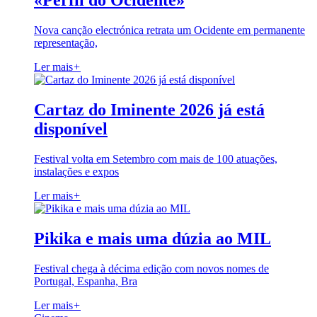
«Perfil do Ocidente»
Nova canção electrónica retrata um Ocidente em permanente
representação,
Ler mais
+
Cartaz do Iminente 2026 já está
disponível
Festival volta em Setembro com mais de 100 atuações,
instalações e expos
Ler mais
+
Pikika e mais uma dúzia ao MIL
Festival chega à décima edição com novos nomes de
Portugal, Espanha, Bra
Ler mais
+