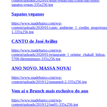
content/uploads/2020/01/tenis-vegan-rutz-como-sao-feitos-
sapatos-vegan-335x256.jpg
Sapatos veganos
https://www.ruadebaixo.com/wp-
content/uploads/2020/01/canto_ambiente_1_credito_grupojosea
1-335x256.jpg
CANTO de José Avillez
https://www.ruadebaixo.com/wp-
content/uploads/2020/01/restaurante_l_origine_chakall_lisboa-
5709-fileminimizer-335x256.jpg
ANO NOVO, MASSA NOVA!
https://www.ruadebaixo.com/wp-
content/uploads/2019/12/unnamed-2-335x256.jpg
Vem ai o Brunch mais exclusivo do ano
https://www.ruadebaixo.com/wp-
content/uploads/2019/12/jag01-335x256.jpg