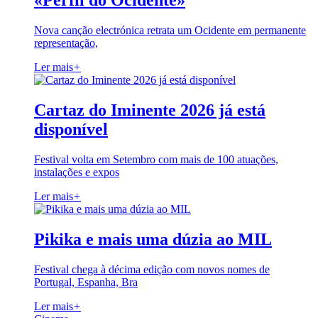
«Perfil do Ocidente»
Nova canção electrónica retrata um Ocidente em permanente
representação,
Ler mais
+
Cartaz do Iminente 2026 já está
disponível
Festival volta em Setembro com mais de 100 atuações,
instalações e expos
Ler mais
+
Pikika e mais uma dúzia ao MIL
Festival chega à décima edição com novos nomes de
Portugal, Espanha, Bra
Ler mais
+