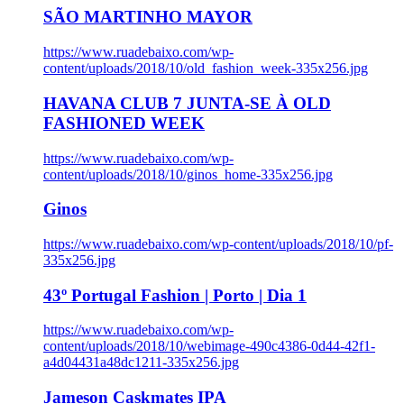
SÃO MARTINHO MAYOR
https://www.ruadebaixo.com/wp-
content/uploads/2018/10/old_fashion_week-335x256.jpg
HAVANA CLUB 7 JUNTA-SE À OLD
FASHIONED WEEK
https://www.ruadebaixo.com/wp-
content/uploads/2018/10/ginos_home-335x256.jpg
Ginos
https://www.ruadebaixo.com/wp-content/uploads/2018/10/pf-
335x256.jpg
43º Portugal Fashion | Porto | Dia 1
https://www.ruadebaixo.com/wp-
content/uploads/2018/10/webimage-490c4386-0d44-42f1-
a4d04431a48dc1211-335x256.jpg
Jameson Caskmates IPA