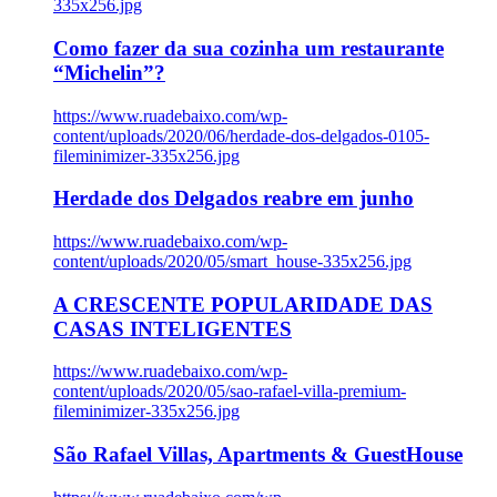
335x256.jpg
Como fazer da sua cozinha um restaurante
“Michelin”?
https://www.ruadebaixo.com/wp-
content/uploads/2020/06/herdade-dos-delgados-0105-
fileminimizer-335x256.jpg
Herdade dos Delgados reabre em junho
https://www.ruadebaixo.com/wp-
content/uploads/2020/05/smart_house-335x256.jpg
A CRESCENTE POPULARIDADE DAS
CASAS INTELIGENTES
https://www.ruadebaixo.com/wp-
content/uploads/2020/05/sao-rafael-villa-premium-
fileminimizer-335x256.jpg
São Rafael Villas, Apartments & GuestHouse