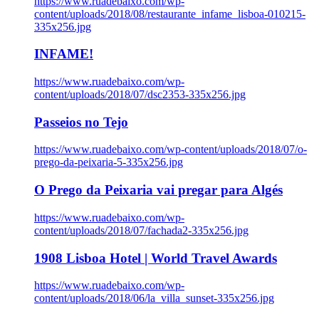
https://www.ruadebaixo.com/wp-
content/uploads/2018/08/restaurante_infame_lisboa-010215-
335x256.jpg
INFAME!
https://www.ruadebaixo.com/wp-
content/uploads/2018/07/dsc2353-335x256.jpg
Passeios no Tejo
https://www.ruadebaixo.com/wp-content/uploads/2018/07/o-
prego-da-peixaria-5-335x256.jpg
O Prego da Peixaria vai pregar para Algés
https://www.ruadebaixo.com/wp-
content/uploads/2018/07/fachada2-335x256.jpg
1908 Lisboa Hotel | World Travel Awards
https://www.ruadebaixo.com/wp-
content/uploads/2018/06/la_villa_sunset-335x256.jpg