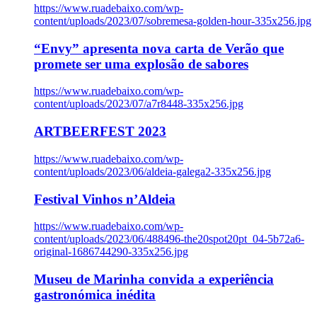
https://www.ruadebaixo.com/wp-
content/uploads/2023/07/sobremesa-golden-hour-335x256.jpg
“Envy” apresenta nova carta de Verão que
promete ser uma explosão de sabores
https://www.ruadebaixo.com/wp-
content/uploads/2023/07/a7r8448-335x256.jpg
ARTBEERFEST 2023
https://www.ruadebaixo.com/wp-
content/uploads/2023/06/aldeia-galega2-335x256.jpg
Festival Vinhos n’Aldeia
https://www.ruadebaixo.com/wp-
content/uploads/2023/06/488496-the20spot20pt_04-5b72a6-
original-1686744290-335x256.jpg
Museu de Marinha convida a experiência
gastronómica inédita