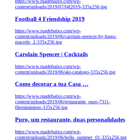
https://www.ruadebaixo.com/wp-
content/uploads/2019/07/f4f2019-335x256.jpg
Football 4 Friendship 2019
https://www.ruadebaixo.com/wp-
content/uploads/2019/06/carolain-spencer-by-hugo-
macedo_2-335x256.jpg
Carolain Spencer | Cocktails
https://www.ruadebaixo.com/wp-
content/uploads/2019/06/aki-catalogo-335x256.jpg
Como decorar a tua Casa …
https://www.ruadebaixo.com/wp-
content/uploads/2019/06/restaurante_puro-7311-
fileminimizer-335x256.jpg
Puro, um restaurante, duas personalidades
https://www.ruadebaixo.com/wp-
content/uploads/2019/06/hello_summer_01-335x256.jpg