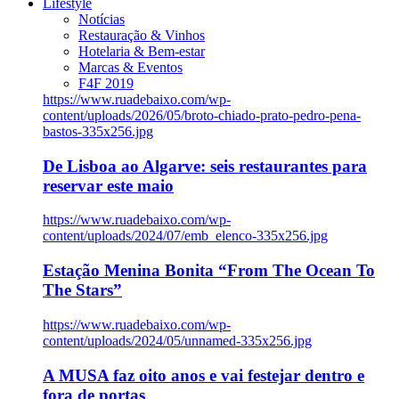
Lifestyle
Notícias
Restauração & Vinhos
Hotelaria & Bem-estar
Marcas & Eventos
F4F 2019
https://www.ruadebaixo.com/wp-
content/uploads/2026/05/broto-chiado-prato-pedro-pena-
bastos-335x256.jpg
De Lisboa ao Algarve: seis restaurantes para
reservar este maio
https://www.ruadebaixo.com/wp-
content/uploads/2024/07/emb_elenco-335x256.jpg
Estação Menina Bonita “From The Ocean To
The Stars”
https://www.ruadebaixo.com/wp-
content/uploads/2024/05/unnamed-335x256.jpg
A MUSA faz oito anos e vai festejar dentro e
fora de portas