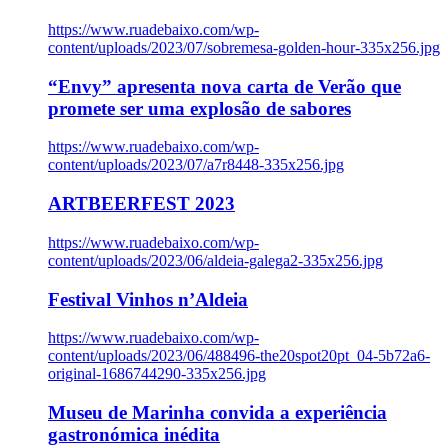
https://www.ruadebaixo.com/wp-
content/uploads/2023/07/sobremesa-golden-hour-335x256.jpg
“Envy” apresenta nova carta de Verão que
promete ser uma explosão de sabores
https://www.ruadebaixo.com/wp-
content/uploads/2023/07/a7r8448-335x256.jpg
ARTBEERFEST 2023
https://www.ruadebaixo.com/wp-
content/uploads/2023/06/aldeia-galega2-335x256.jpg
Festival Vinhos n’Aldeia
https://www.ruadebaixo.com/wp-
content/uploads/2023/06/488496-the20spot20pt_04-5b72a6-
original-1686744290-335x256.jpg
Museu de Marinha convida a experiência
gastronómica inédita