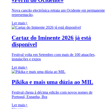
«Perfil do Ocidente»
Nova canção electrónica retrata um Ocidente em permanente
representação,
Ler mais
+
Cartaz do Iminente 2026 já está
disponível
Festival volta em Setembro com mais de 100 atuações,
instalações e expos
Ler mais
+
Pikika e mais uma dúzia ao MIL
Festival chega à décima edição com novos nomes de
Portugal, Espanha, Bra
Ler mais
+