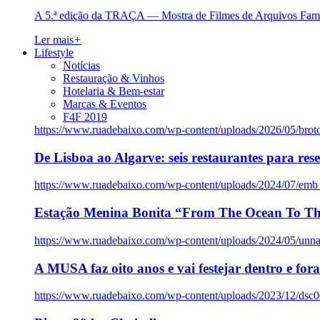
A 5.ª edição da TRAÇA — Mostra de Filmes de Arquivos Famil
Ler mais
+
Lifestyle
Notícias
Restauração & Vinhos
Hotelaria & Bem-estar
Marcas & Eventos
F4F 2019
https://www.ruadebaixo.com/wp-content/uploads/2026/05/brot
De Lisboa ao Algarve: seis restaurantes para res
https://www.ruadebaixo.com/wp-content/uploads/2024/07/emb
Estação Menina Bonita “From The Ocean To Th
https://www.ruadebaixo.com/wp-content/uploads/2024/05/un
A MUSA faz oito anos e vai festejar dentro e fora
https://www.ruadebaixo.com/wp-content/uploads/2023/12/dsc