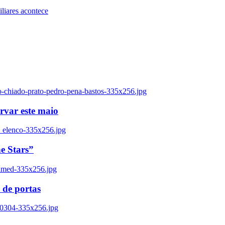
iares acontece
o-chiado-prato-pedro-pena-bastos-335x256.jpg
ervar este maio
_elenco-335x256.jpg
e Stars”
named-335x256.jpg
 de portas
00304-335x256.jpg