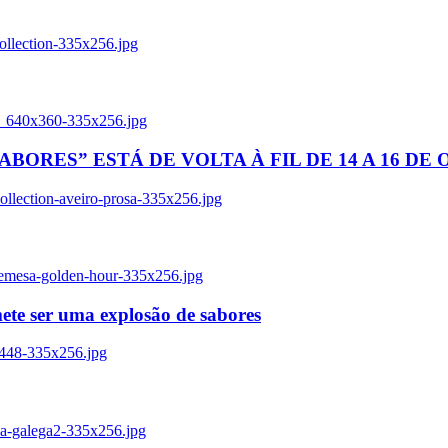
ollection-335x256.jpg
tl_640x360-335x256.jpg
BORES” ESTÁ DE VOLTA À FIL DE 14 A 16 DE
llection-aveiro-prosa-335x256.jpg
remesa-golden-hour-335x256.jpg
ete ser uma explosão de sabores
8448-335x256.jpg
ia-galega2-335x256.jpg