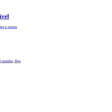
ível
ões e expos
 Espanha, Bra