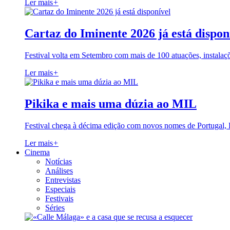
Ler mais
+
Cartaz do Iminente 2026 já está dispon
Festival volta em Setembro com mais de 100 atuações, instalaç
Ler mais
+
Pikika e mais uma dúzia ao MIL
Festival chega à décima edição com novos nomes de Portugal,
Ler mais
+
Cinema
Notícias
Análises
Entrevistas
Especiais
Festivais
Séries