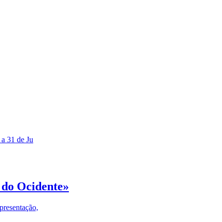
 a 31 de Ju
 do Ocidente»
presentação,