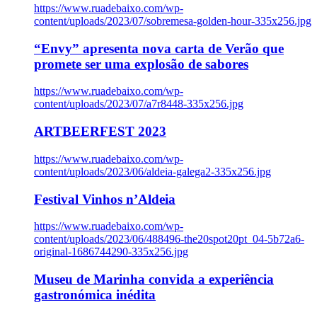
https://www.ruadebaixo.com/wp-
content/uploads/2023/07/sobremesa-golden-hour-335x256.jpg
“Envy” apresenta nova carta de Verão que
promete ser uma explosão de sabores
https://www.ruadebaixo.com/wp-
content/uploads/2023/07/a7r8448-335x256.jpg
ARTBEERFEST 2023
https://www.ruadebaixo.com/wp-
content/uploads/2023/06/aldeia-galega2-335x256.jpg
Festival Vinhos n’Aldeia
https://www.ruadebaixo.com/wp-
content/uploads/2023/06/488496-the20spot20pt_04-5b72a6-
original-1686744290-335x256.jpg
Museu de Marinha convida a experiência
gastronómica inédita