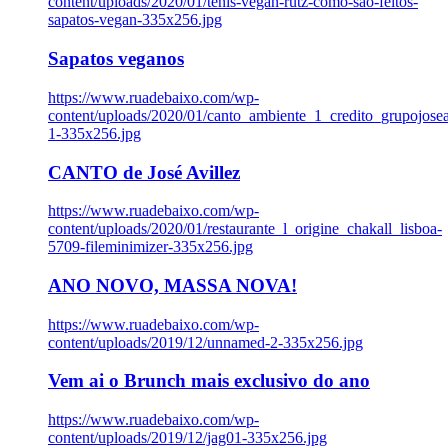
content/uploads/2020/01/tenis-vegan-rutz-como-sao-feitos-
sapatos-vegan-335x256.jpg
Sapatos veganos
https://www.ruadebaixo.com/wp-
content/uploads/2020/01/canto_ambiente_1_credito_grupojosea
1-335x256.jpg
CANTO de José Avillez
https://www.ruadebaixo.com/wp-
content/uploads/2020/01/restaurante_l_origine_chakall_lisboa-
5709-fileminimizer-335x256.jpg
ANO NOVO, MASSA NOVA!
https://www.ruadebaixo.com/wp-
content/uploads/2019/12/unnamed-2-335x256.jpg
Vem ai o Brunch mais exclusivo do ano
https://www.ruadebaixo.com/wp-
content/uploads/2019/12/jag01-335x256.jpg