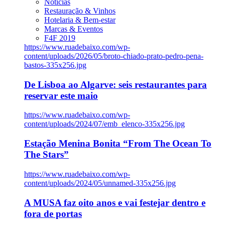
Notícias
Restauração & Vinhos
Hotelaria & Bem-estar
Marcas & Eventos
F4F 2019
https://www.ruadebaixo.com/wp-
content/uploads/2026/05/broto-chiado-prato-pedro-pena-
bastos-335x256.jpg
De Lisboa ao Algarve: seis restaurantes para
reservar este maio
https://www.ruadebaixo.com/wp-
content/uploads/2024/07/emb_elenco-335x256.jpg
Estação Menina Bonita “From The Ocean To
The Stars”
https://www.ruadebaixo.com/wp-
content/uploads/2024/05/unnamed-335x256.jpg
A MUSA faz oito anos e vai festejar dentro e
fora de portas