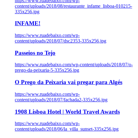
https://www.ruadebaixo.com/wp-
content/uploads/2018/08/restaurante_infame_lisboa-010215-
335x256.jpg
INFAME!
https://www.ruadebaixo.com/wp-
content/uploads/2018/07/dsc2353-335x256.jpg
Passeios no Tejo
https://www.ruadebaixo.com/wp-content/uploads/2018/07/o-
prego-da-peixaria-5-335x256.jpg
O Prego da Peixaria vai pregar para Algés
https://www.ruadebaixo.com/wp-
content/uploads/2018/07/fachada2-335x256.jpg
1908 Lisboa Hotel | World Travel Awards
https://www.ruadebaixo.com/wp-
content/uploads/2018/06/la_villa_sunset-335x256.jpg