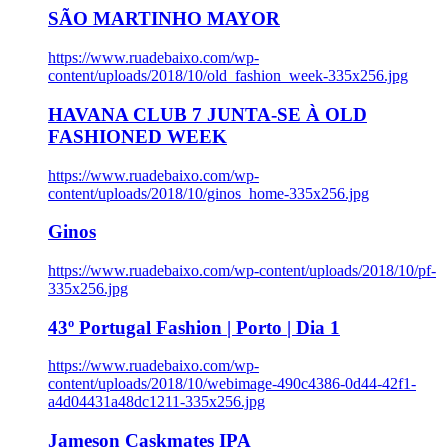
SÃO MARTINHO MAYOR
https://www.ruadebaixo.com/wp-
content/uploads/2018/10/old_fashion_week-335x256.jpg
HAVANA CLUB 7 JUNTA-SE À OLD
FASHIONED WEEK
https://www.ruadebaixo.com/wp-
content/uploads/2018/10/ginos_home-335x256.jpg
Ginos
https://www.ruadebaixo.com/wp-content/uploads/2018/10/pf-
335x256.jpg
43º Portugal Fashion | Porto | Dia 1
https://www.ruadebaixo.com/wp-
content/uploads/2018/10/webimage-490c4386-0d44-42f1-
a4d04431a48dc1211-335x256.jpg
Jameson Caskmates IPA