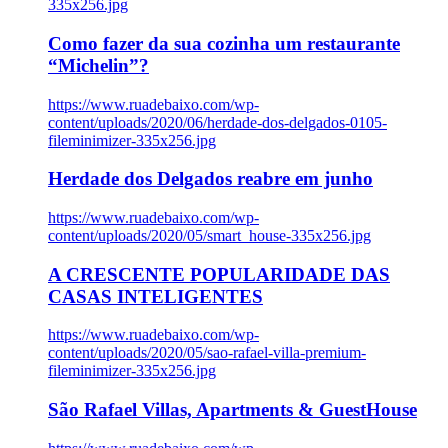
335x256.jpg
Como fazer da sua cozinha um restaurante
“Michelin”?
https://www.ruadebaixo.com/wp-
content/uploads/2020/06/herdade-dos-delgados-0105-
fileminimizer-335x256.jpg
Herdade dos Delgados reabre em junho
https://www.ruadebaixo.com/wp-
content/uploads/2020/05/smart_house-335x256.jpg
A CRESCENTE POPULARIDADE DAS
CASAS INTELIGENTES
https://www.ruadebaixo.com/wp-
content/uploads/2020/05/sao-rafael-villa-premium-
fileminimizer-335x256.jpg
São Rafael Villas, Apartments & GuestHouse