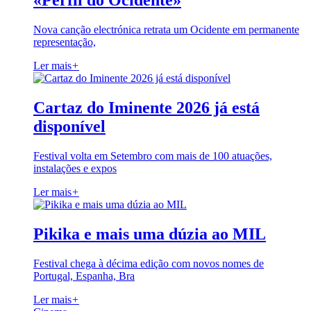
«Perfil do Ocidente»
Nova canção electrónica retrata um Ocidente em permanente
representação,
Ler mais
+
Cartaz do Iminente 2026 já está
disponível
Festival volta em Setembro com mais de 100 atuações,
instalações e expos
Ler mais
+
Pikika e mais uma dúzia ao MIL
Festival chega à décima edição com novos nomes de
Portugal, Espanha, Bra
Ler mais
+