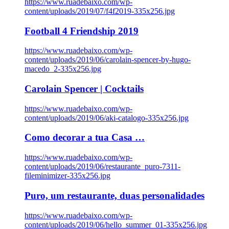
https://www.ruadebaixo.com/wp-
content/uploads/2019/07/f4f2019-335x256.jpg
Football 4 Friendship 2019
https://www.ruadebaixo.com/wp-
content/uploads/2019/06/carolain-spencer-by-hugo-
macedo_2-335x256.jpg
Carolain Spencer | Cocktails
https://www.ruadebaixo.com/wp-
content/uploads/2019/06/aki-catalogo-335x256.jpg
Como decorar a tua Casa …
https://www.ruadebaixo.com/wp-
content/uploads/2019/06/restaurante_puro-7311-
fileminimizer-335x256.jpg
Puro, um restaurante, duas personalidades
https://www.ruadebaixo.com/wp-
content/uploads/2019/06/hello_summer_01-335x256.jpg