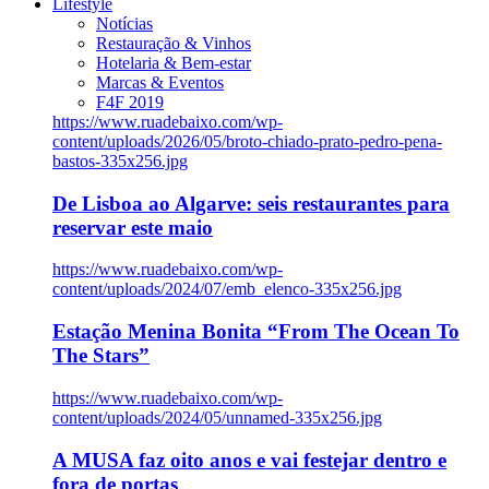
Lifestyle
Notícias
Restauração & Vinhos
Hotelaria & Bem-estar
Marcas & Eventos
F4F 2019
https://www.ruadebaixo.com/wp-
content/uploads/2026/05/broto-chiado-prato-pedro-pena-
bastos-335x256.jpg
De Lisboa ao Algarve: seis restaurantes para
reservar este maio
https://www.ruadebaixo.com/wp-
content/uploads/2024/07/emb_elenco-335x256.jpg
Estação Menina Bonita “From The Ocean To
The Stars”
https://www.ruadebaixo.com/wp-
content/uploads/2024/05/unnamed-335x256.jpg
A MUSA faz oito anos e vai festejar dentro e
fora de portas