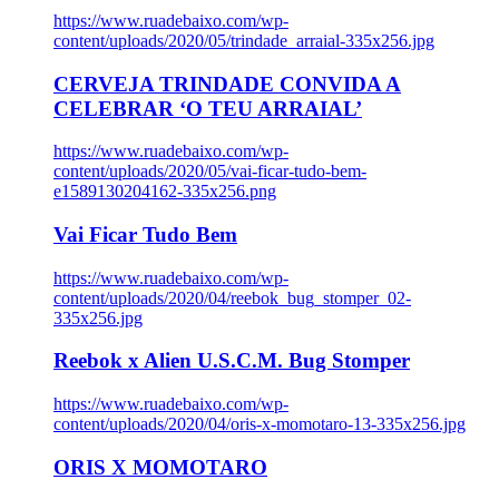
https://www.ruadebaixo.com/wp-
content/uploads/2020/05/trindade_arraial-335x256.jpg
CERVEJA TRINDADE CONVIDA A
CELEBRAR ‘O TEU ARRAIAL’
https://www.ruadebaixo.com/wp-
content/uploads/2020/05/vai-ficar-tudo-bem-
e1589130204162-335x256.png
Vai Ficar Tudo Bem
https://www.ruadebaixo.com/wp-
content/uploads/2020/04/reebok_bug_stomper_02-
335x256.jpg
Reebok x Alien U.S.C.M. Bug Stomper
https://www.ruadebaixo.com/wp-
content/uploads/2020/04/oris-x-momotaro-13-335x256.jpg
ORIS X MOMOTARO