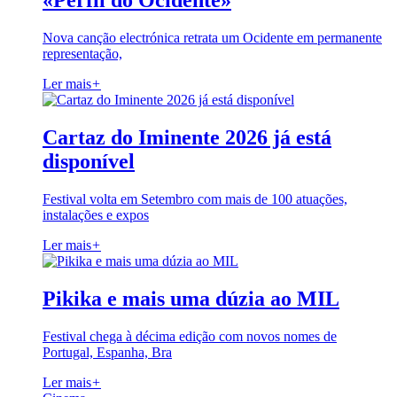
«Perfil do Ocidente»
Nova canção electrónica retrata um Ocidente em permanente
representação,
Ler mais
+
Cartaz do Iminente 2026 já está
disponível
Festival volta em Setembro com mais de 100 atuações,
instalações e expos
Ler mais
+
Pikika e mais uma dúzia ao MIL
Festival chega à décima edição com novos nomes de
Portugal, Espanha, Bra
Ler mais
+