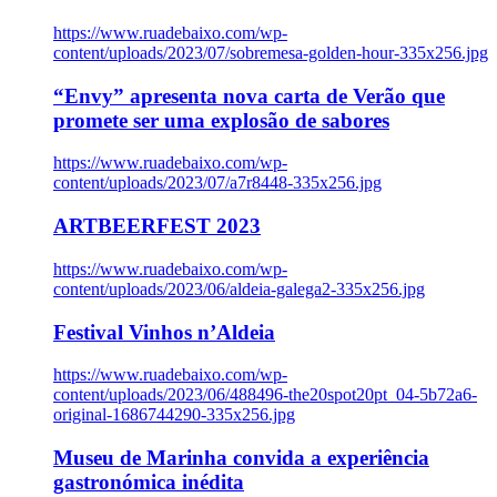
https://www.ruadebaixo.com/wp-
content/uploads/2023/07/sobremesa-golden-hour-335x256.jpg
“Envy” apresenta nova carta de Verão que
promete ser uma explosão de sabores
https://www.ruadebaixo.com/wp-
content/uploads/2023/07/a7r8448-335x256.jpg
ARTBEERFEST 2023
https://www.ruadebaixo.com/wp-
content/uploads/2023/06/aldeia-galega2-335x256.jpg
Festival Vinhos n’Aldeia
https://www.ruadebaixo.com/wp-
content/uploads/2023/06/488496-the20spot20pt_04-5b72a6-
original-1686744290-335x256.jpg
Museu de Marinha convida a experiência
gastronómica inédita