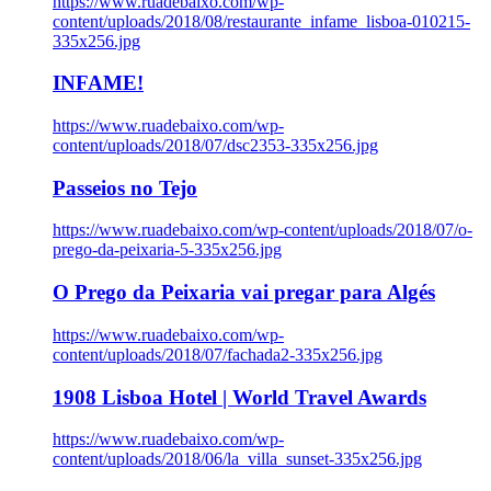
https://www.ruadebaixo.com/wp-
content/uploads/2018/08/restaurante_infame_lisboa-010215-
335x256.jpg
INFAME!
https://www.ruadebaixo.com/wp-
content/uploads/2018/07/dsc2353-335x256.jpg
Passeios no Tejo
https://www.ruadebaixo.com/wp-content/uploads/2018/07/o-
prego-da-peixaria-5-335x256.jpg
O Prego da Peixaria vai pregar para Algés
https://www.ruadebaixo.com/wp-
content/uploads/2018/07/fachada2-335x256.jpg
1908 Lisboa Hotel | World Travel Awards
https://www.ruadebaixo.com/wp-
content/uploads/2018/06/la_villa_sunset-335x256.jpg