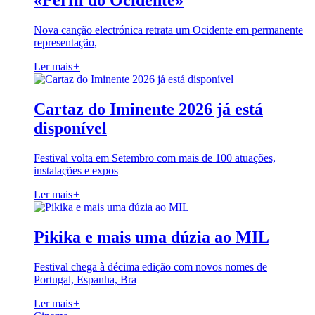
«Perfil do Ocidente»
Nova canção electrónica retrata um Ocidente em permanente
representação,
Ler mais
+
Cartaz do Iminente 2026 já está
disponível
Festival volta em Setembro com mais de 100 atuações,
instalações e expos
Ler mais
+
Pikika e mais uma dúzia ao MIL
Festival chega à décima edição com novos nomes de
Portugal, Espanha, Bra
Ler mais
+