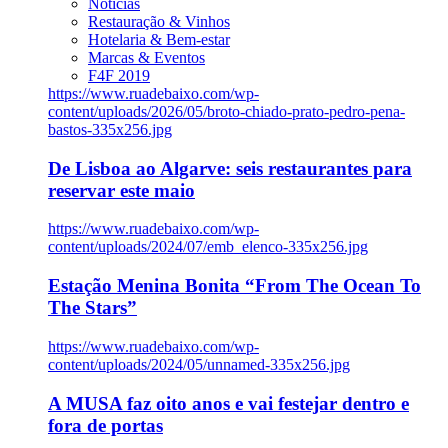
Notícias
Restauração & Vinhos
Hotelaria & Bem-estar
Marcas & Eventos
F4F 2019
https://www.ruadebaixo.com/wp-
content/uploads/2026/05/broto-chiado-prato-pedro-pena-
bastos-335x256.jpg
De Lisboa ao Algarve: seis restaurantes para
reservar este maio
https://www.ruadebaixo.com/wp-
content/uploads/2024/07/emb_elenco-335x256.jpg
Estação Menina Bonita “From The Ocean To
The Stars”
https://www.ruadebaixo.com/wp-
content/uploads/2024/05/unnamed-335x256.jpg
A MUSA faz oito anos e vai festejar dentro e
fora de portas