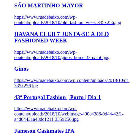
SÃO MARTINHO MAYOR
https://www.ruadebaixo.com/wp-
content/uploads/2018/10/old_fashion_week-335x256.jpg
HAVANA CLUB 7 JUNTA-SE À OLD
FASHIONED WEEK
https://www.ruadebaixo.com/wp-
content/uploads/2018/10/ginos_home-335x256.jpg
Ginos
https://www.ruadebaixo.com/wp-content/uploads/2018/10/pf-
335x256.jpg
43º Portugal Fashion | Porto | Dia 1
https://www.ruadebaixo.com/wp-
content/uploads/2018/10/webimage-490c4386-0d44-42f1-
a4d04431a48dc1211-335x256.jpg
Jameson Caskmates IPA