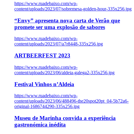
https://www.ruadebaixo.com/wp-
content/uploads/2023/07/sobremesa-golden-hour-335x256.jpg
“Envy” apresenta nova carta de Verão que
promete ser uma explosão de sabores
https://www.ruadebaixo.com/wp-
content/uploads/2023/07/a7r8448-335x256.jpg
ARTBEERFEST 2023
https://www.ruadebaixo.com/wp-
content/uploads/2023/06/aldeia-galega2-335x256.jpg
Festival Vinhos n’Aldeia
https://www.ruadebaixo.com/wp-
content/uploads/2023/06/488496-the20spot20pt_04-5b72a6-
original-1686744290-335x256.jpg
Museu de Marinha convida a experiência
gastronómica inédita