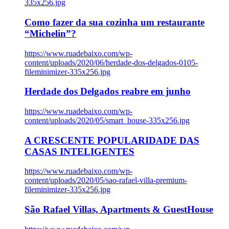
335x256.jpg
Como fazer da sua cozinha um restaurante
“Michelin”?
https://www.ruadebaixo.com/wp-
content/uploads/2020/06/herdade-dos-delgados-0105-
fileminimizer-335x256.jpg
Herdade dos Delgados reabre em junho
https://www.ruadebaixo.com/wp-
content/uploads/2020/05/smart_house-335x256.jpg
A CRESCENTE POPULARIDADE DAS
CASAS INTELIGENTES
https://www.ruadebaixo.com/wp-
content/uploads/2020/05/sao-rafael-villa-premium-
fileminimizer-335x256.jpg
São Rafael Villas, Apartments & GuestHouse