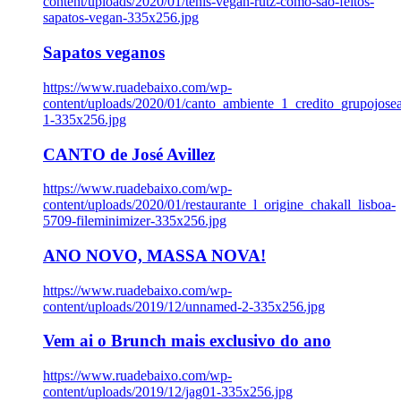
content/uploads/2020/01/tenis-vegan-rutz-como-sao-feitos-
sapatos-vegan-335x256.jpg
Sapatos veganos
https://www.ruadebaixo.com/wp-
content/uploads/2020/01/canto_ambiente_1_credito_grupojosea
1-335x256.jpg
CANTO de José Avillez
https://www.ruadebaixo.com/wp-
content/uploads/2020/01/restaurante_l_origine_chakall_lisboa-
5709-fileminimizer-335x256.jpg
ANO NOVO, MASSA NOVA!
https://www.ruadebaixo.com/wp-
content/uploads/2019/12/unnamed-2-335x256.jpg
Vem ai o Brunch mais exclusivo do ano
https://www.ruadebaixo.com/wp-
content/uploads/2019/12/jag01-335x256.jpg