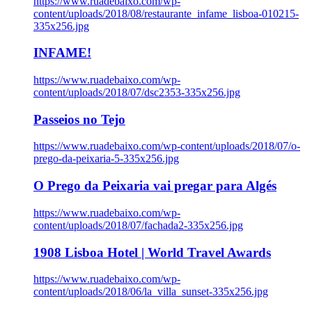
https://www.ruadebaixo.com/wp-
content/uploads/2018/08/restaurante_infame_lisboa-010215-
335x256.jpg
INFAME!
https://www.ruadebaixo.com/wp-
content/uploads/2018/07/dsc2353-335x256.jpg
Passeios no Tejo
https://www.ruadebaixo.com/wp-content/uploads/2018/07/o-
prego-da-peixaria-5-335x256.jpg
O Prego da Peixaria vai pregar para Algés
https://www.ruadebaixo.com/wp-
content/uploads/2018/07/fachada2-335x256.jpg
1908 Lisboa Hotel | World Travel Awards
https://www.ruadebaixo.com/wp-
content/uploads/2018/06/la_villa_sunset-335x256.jpg