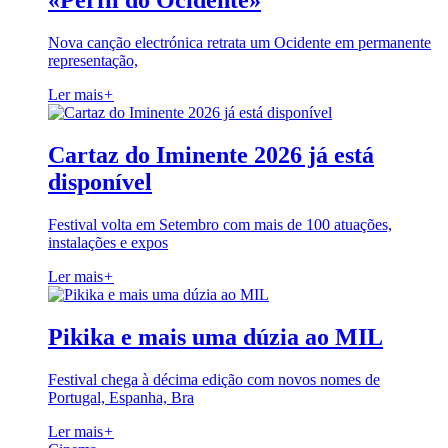
«Perfil do Ocidente»
Nova canção electrónica retrata um Ocidente em permanente
representação,
Ler mais
+
Cartaz do Iminente 2026 já está
disponível
Festival volta em Setembro com mais de 100 atuações,
instalações e expos
Ler mais
+
Pikika e mais uma dúzia ao MIL
Festival chega à décima edição com novos nomes de
Portugal, Espanha, Bra
Ler mais
+