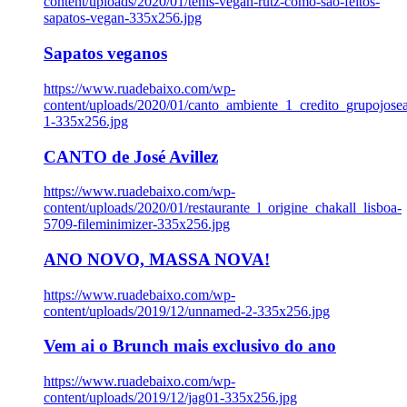
content/uploads/2020/01/tenis-vegan-rutz-como-sao-feitos-
sapatos-vegan-335x256.jpg
Sapatos veganos
https://www.ruadebaixo.com/wp-
content/uploads/2020/01/canto_ambiente_1_credito_grupojosea
1-335x256.jpg
CANTO de José Avillez
https://www.ruadebaixo.com/wp-
content/uploads/2020/01/restaurante_l_origine_chakall_lisboa-
5709-fileminimizer-335x256.jpg
ANO NOVO, MASSA NOVA!
https://www.ruadebaixo.com/wp-
content/uploads/2019/12/unnamed-2-335x256.jpg
Vem ai o Brunch mais exclusivo do ano
https://www.ruadebaixo.com/wp-
content/uploads/2019/12/jag01-335x256.jpg