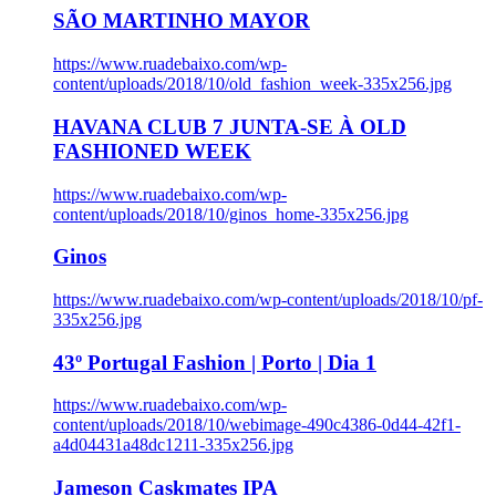
SÃO MARTINHO MAYOR
https://www.ruadebaixo.com/wp-
content/uploads/2018/10/old_fashion_week-335x256.jpg
HAVANA CLUB 7 JUNTA-SE À OLD
FASHIONED WEEK
https://www.ruadebaixo.com/wp-
content/uploads/2018/10/ginos_home-335x256.jpg
Ginos
https://www.ruadebaixo.com/wp-content/uploads/2018/10/pf-
335x256.jpg
43º Portugal Fashion | Porto | Dia 1
https://www.ruadebaixo.com/wp-
content/uploads/2018/10/webimage-490c4386-0d44-42f1-
a4d04431a48dc1211-335x256.jpg
Jameson Caskmates IPA