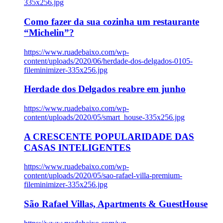
335x256.jpg
Como fazer da sua cozinha um restaurante
“Michelin”?
https://www.ruadebaixo.com/wp-
content/uploads/2020/06/herdade-dos-delgados-0105-
fileminimizer-335x256.jpg
Herdade dos Delgados reabre em junho
https://www.ruadebaixo.com/wp-
content/uploads/2020/05/smart_house-335x256.jpg
A CRESCENTE POPULARIDADE DAS
CASAS INTELIGENTES
https://www.ruadebaixo.com/wp-
content/uploads/2020/05/sao-rafael-villa-premium-
fileminimizer-335x256.jpg
São Rafael Villas, Apartments & GuestHouse