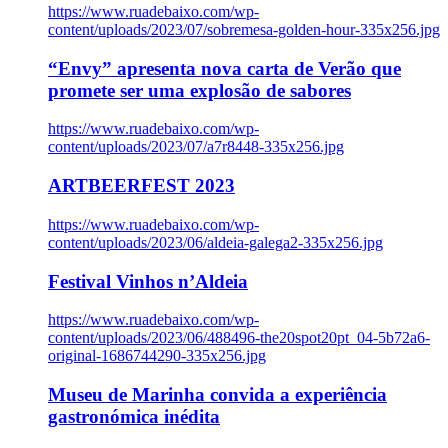
https://www.ruadebaixo.com/wp-
content/uploads/2023/07/sobremesa-golden-hour-335x256.jpg
“Envy” apresenta nova carta de Verão que
promete ser uma explosão de sabores
https://www.ruadebaixo.com/wp-
content/uploads/2023/07/a7r8448-335x256.jpg
ARTBEERFEST 2023
https://www.ruadebaixo.com/wp-
content/uploads/2023/06/aldeia-galega2-335x256.jpg
Festival Vinhos n’Aldeia
https://www.ruadebaixo.com/wp-
content/uploads/2023/06/488496-the20spot20pt_04-5b72a6-
original-1686744290-335x256.jpg
Museu de Marinha convida a experiência
gastronómica inédita